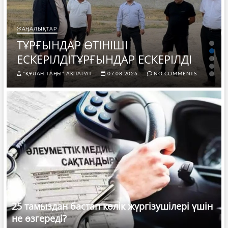
ЖАҢАЛЫҚТАР
ТҰРҒЫНДАР ӨТІНІШІ
ЕСКЕРІЛДІТҰРҒЫНДАР ЕСКЕРІЛДІ
"ҚҰЛАН ТАҢЫ" АҚПАРАТ.
07.08.2026
NO COMMENTS
25 тамыздан бастап көлік жүргізушілері үшін
не өзгереді?