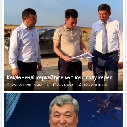
Көкдөненді көркейтуге көп күш салу керек
"ҚҰЛАН ТАҢЫ" АҚПАРАТ.
07.08.2026
NO COMMENTS