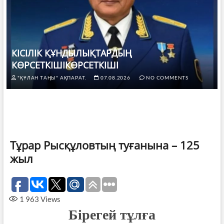
КІСІЛІК ҚҰНДЫЛЫҚТАРДЫҢ
КӨРСЕТКІШІКӨРСЕТКІШІ
"ҚҰЛАН ТАҢЫ" АҚПАРАТ.
07.08.2026
NO COMMENTS
Тұрар Рысқұловтың туғанына – 125
жыл
1 963
Views
Бірегей тұлға