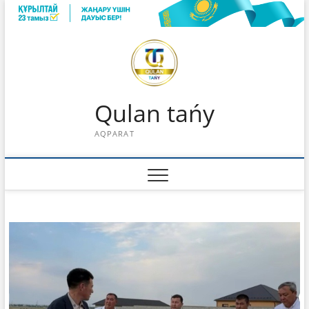
Skip
to
content
Qulan tańy
AQPARAT