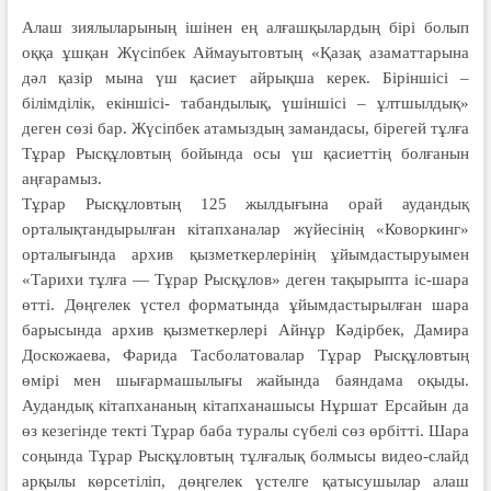
Алаш зиялыларының ішінен ең алғашқылардың бірі болып
оққа ұшқан Жүсіпбек Аймауытовтың «Қазақ азаматтарына
дәл қазір мына үш қасиет айрықша керек. Біріншісі –
білімділік, екіншісі- табандылық, үшіншісі – ұлтшылдық»
деген сөзі бар. Жүсіпбек атамыздың замандасы, бірегей тұлға
Тұрар Рысқұловтың бойында осы үш қасиеттің болғанын
аңғарамыз.
Тұрар Рысқұловтың 125 жылдығына орай аудандық
орталықтандырылған кітапханалар жүйесінің «Коворкинг»
орталығында архив қызметкерлерінің ұйымдастыруымен
«Тарихи тұлға — Тұрар Рысқұлов» деген тақырыпта іс-шара
өтті. Дөңгелек үстел форматында ұйымдастырылған шара
барысында архив қызметкерлері Айнұр Кәдірбек, Дамира
Доскожаева, Фарида Тасболатовалар Тұрар Рысқұловтың
өмірі мен шығармашылығы жайында баяндама оқыды.
Аудандық кітапхананың кітапханашысы Нұршат Ерсайын да
өз кезегінде текті Тұрар баба туралы сүбелі сөз өрбітті. Шара
соңында Тұрар Рысқұловтың тұлғалық болмысы видео-слайд
арқылы көрсетіліп, дөңгелек үстелге қатысушылар алаш