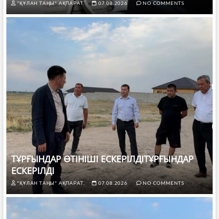
"ҚҰЛАН ТАҢЫ" АҚПАРАТ.
07.08.2026
NO COMMENTS
ТҰРҒЫНДАР ӨТІНІШІ ЕСКЕРІЛДІТҰРҒЫНДАР
ЕСКЕРІЛДІ
"ҚҰЛАН ТАҢЫ" АҚПАРАТ.
07.08.2026
NO COMMENTS