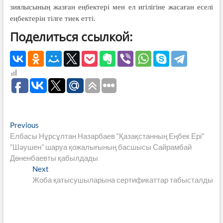
зиялысының жазған еңбектері мен ел игілігіне жасаған еселі
еңбектерін тілге тиек етті.
Поделиться ссылкой:
Навигация
Previous
Previous
post:
Елбасы Нұрсұлтан Назарбаев “Қазақстанның Еңбек Ері”
по
“Шәушен” шаруа қожалығының басшысы Сайрамбай
записям
Дөненбаевты қабылдады
Next
Next
post:
Жоба қатысушыларына сертификаттар табысталды