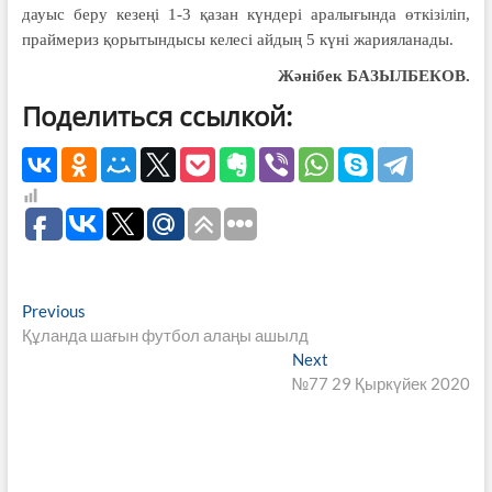
дауыс беру кезеңі 1-3
қазан күндері аралығында өткізіліп,
праймериз қорытындысы келесі айдың
5 күні жарияланады.
Жәнібек БАЗЫЛБЕКОВ.
Поделиться ссылкой:
Навигация
Previous
Previous
post:
Құланда шағын футбол алаңы ашылд
по
Next
Next
записям
post:
№77 29 Қыркүйек 2020