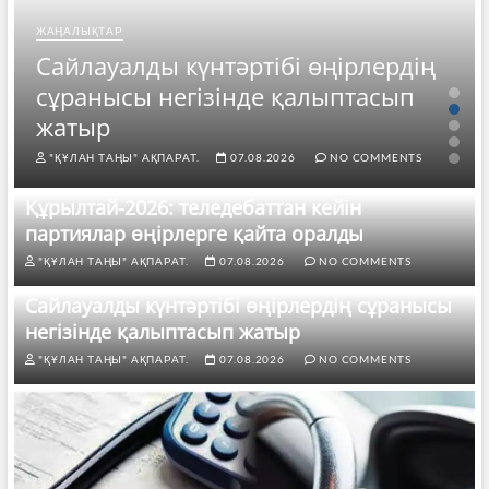
ЖАҢАЛЫҚТАР
Сайлауалды күнтәртібі өңірлердің
сұранысы негізінде қалыптасып
жатыр
"ҚҰЛАН ТАҢЫ" АҚПАРАТ.
07.08.2026
NO COMMENTS
Құрылтай-2026: теледебаттан кейін
партиялар өңірлерге қайта оралды
"ҚҰЛАН ТАҢЫ" АҚПАРАТ.
07.08.2026
NO COMMENTS
Сайлауалды күнтәртібі өңірлердің сұранысы
негізінде қалыптасып жатыр
"ҚҰЛАН ТАҢЫ" АҚПАРАТ.
07.08.2026
NO COMMENTS