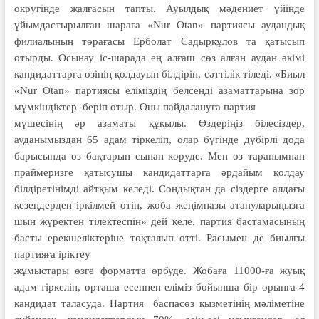
округінде жалғасын тапты. Ауылдық мәдениет үйінде
ұйымдастырылған шараға «Nur Otan» партиясы аудандық
филиалының төрағасы
Ерболат Садырқұлов та қатысып
отырды.
Осынау іс-шарада ең алғаш сөз алған
аудан әкімі
кандидаттарға өзінің
қолдауын білдіріп, сәттілік тіледі.
«Биыл
«Nur Otan» партиясы еліміздің
белсенді азаматтарына зор
мүмкіндіктер
беріп отыр. Оны пайдалануға партия
мүшесінің әр азаматы құқылы.
Өздеріңіз білесіздер,
ауданымыздан
65 адам тіркеліп, олар бүгінде
дүбірлі дода
барысында өз бақтарын
сынап көруде. Мен өз тарапымнан
праймеризге қатысушы кандидаттарға
әрдайым қолдау
білдіретінімді айтқым
келеді. Сондықтан да сіздерге
алдағы
кезеңдерден іркілмей өтіп,
жоба жеңімпазы атануларыңызға
шын
жүректен тілектеспін» дей келе, партия
бастамасының
басты ерекшеліктеріне
тоқталып өтті.
Расымен де биылғы
партияға іріктеу
жұмыстары өзге форматта өрбуде.
Жобаға 11000-ға жуық
адам тіркеліп,
орташа есеппен еліміз бойынша бір
орынға 4
кандидат таласуда. Партия
баспасөз қызметінің мәліметіне