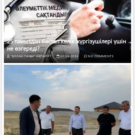
25 тамыздан бастап көлік жүргізушілері үшін
не өзгереді?
"ҚҰЛАН ТАҢЫ" АҚПАРАТ.
07.08.2026
NO COMMENTS