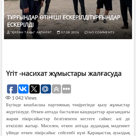
ТҰРҒЫНДАР ӨТІНІШІ ЕСКЕРІЛДІТҰРҒЫНДАР
ЕСКЕРІЛДІ
"ҚҰЛАН ТАҢЫ" АҚПАРАТ.
07.08.2026
NO COMMENTS
Үгіт -насихат жұмыстары жалғасуда
1 042
Views
Бүгінде көшбасшы партияның төңірегінде қызу жұмыстар
жүргізілуде. Өткен аптада басталған кандидаттар арасындағы
жария пікірсайыстар белгіленген кестеге сәйкес әлі де
өткізіліп жатыр. Мәселен, өткен аптада аудандық мәдениет
үйінде өткен пікірсайыс сейсенбі күні
Қарақыстақ ауылдық