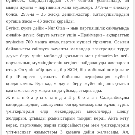
сүйенсек,
кандидаттардың 70%-
өзін-өзі ұсынғандар, ал
мыңға жуығы
– партияның жаңа мүшелері. 37%-ы –
әйелдер
болса, 29%-ы – 35 жасқа дейінгі
жастар. Қатысушылардың
орташа жасы
– 43 жасты құрайды.
Бүгінгі күнге дейін «Nur Otan»-
ның партияішілік сайлауында
онлайн-
дауыс беруге қатысу үшін «Праймериз»
ақпараттық
жүйесіне 700 мыңға жуық
партия мүшесі тіркелген. Осыған
байланысты сайлауға жауапты мамандар
электронды түрде
дауыс беру
үшін мобильді қосымша мен primaries.
kz веб-
порталының мүмкіндіктерін
кеңінен пайдалануды жоспарлап
отыр.
Ол үшін «бір дауыс, бір ЖСН, бір
мобильді нөмір және
бір IP-адрес» қағидаты
бойынша верификация жүйесі
қолданылмақ. Бұл қадам дауыс беру
жүйесінің ашықтығын
қамтамасыз ету
мақсатында ұйымдастырылады.
Ж и ы н б а р ы с ы н д а Е р б о л а т
Салқынбекұлы
кандидаттардың
сайлауалды бағдарламаларына құлақ
түріп,
үміткерлердің елді мекендердегі
мәселелерді шешу
жолдарын,
ұтымды ұсыныстарын тыңдап көрді.
Айта кету
керек, партияның жария
пікірсайыстары мен үміткерлердің
үгіт-насихат жұмыстары 3 қазанға дейін
жалғасады. Ал,