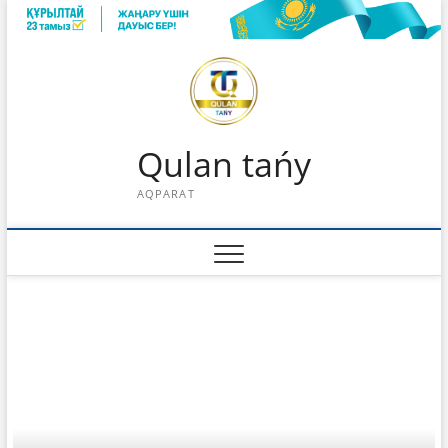
Skip
to
content
Qulan tańy
AQPARAT