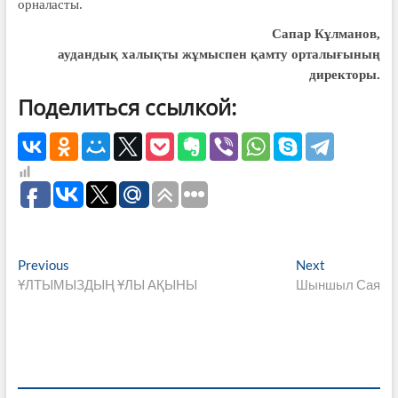
орналасты.
Сапар Кұлманов,
аудандық халықты жұмыспен қамту орталығының
директоры.
Поделиться ссылкой:
Навигация
Previous
Next
Previous
Next
post:
post:
ҰЛТЫМЫЗДЫҢ ҰЛЫ АҚЫНЫ
Шыншыл Сая
по
записям