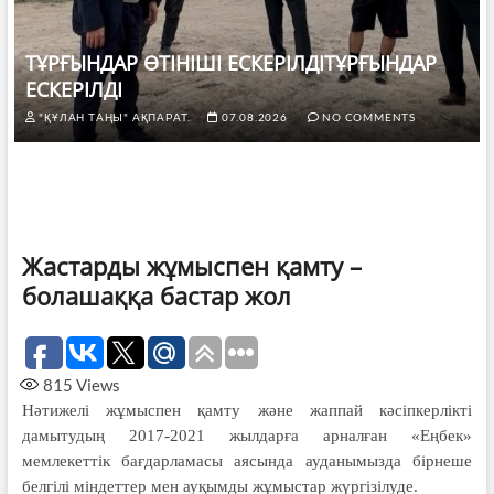
ТҰРҒЫНДАР ӨТІНІШІ ЕСКЕРІЛДІТҰРҒЫНДАР
ЕСКЕРІЛДІ
"ҚҰЛАН ТАҢЫ" АҚПАРАТ.
07.08.2026
NO COMMENTS
Жастарды жұмыспен қамту –
болашаққа бастар жол
815
Views
Нәтижелі жұмыспен қамту және жаппай кәсіпкерлікті
дамытудың 2017-2021 жылдарға арналған «Еңбек»
мемлекеттік бағдарламасы аясында ауданымызда бірнеше
белгілі міндеттер мен ауқымды жұмыстар жүргізілуде.