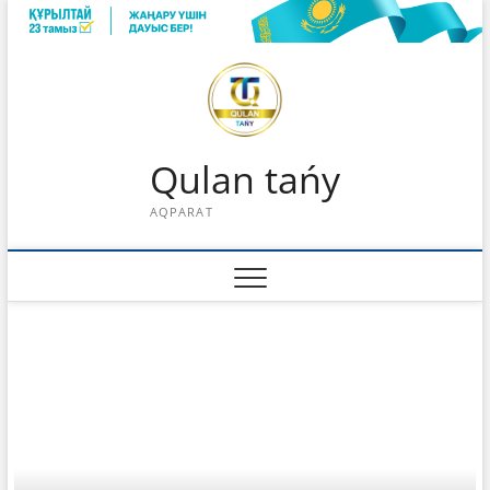
Skip
to
content
Qulan tańy
AQPARAT