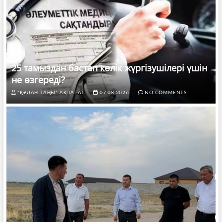
25 тамыздан бастап көлік жүргізушілері үшін
не өзгереді?
"ҚҰЛАН ТАҢЫ" АҚПАРАТ.
07.08.2026
NO COMMENTS