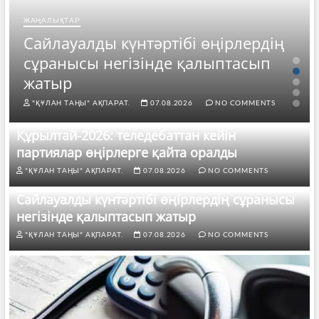
ЖАҢАЛЫҚТАР
Сайлауалды күнтәртібі өңірлердің
сұранысы негізінде қалыптасып
жатыр
"ҚҰЛАН ТАҢЫ" АҚПАРАТ.
07.08.2026
NO COMMENTS
Құрылтай-2026: теледебаттан кейін
партиялар өңірлерге қайта оралды
"ҚҰЛАН ТАҢЫ" АҚПАРАТ.
07.08.2026
NO COMMENTS
Сайлауалды күнтәртібі өңірлердің сұранысы
негізінде қалыптасып жатыр
"ҚҰЛАН ТАҢЫ" АҚПАРАТ.
07.08.2026
NO COMMENTS