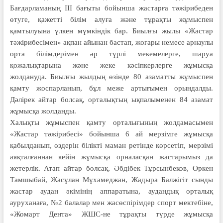
Бағдарламаның ІІІ бағыты бойынша жастарға тәжірибеден
өтуге, қажетті білім алуға және тұрақты жұмыспен
қамтылуына үлкен мүмкіндік бар. Биылғы жылы «Жастар
тәжірибесімен» ақпан айынан бастап, жоғары немесе арнаулы
орта білімдерімен әр түрлі мекемелерге, шаруа
қожалықтарына және жеке кәсіпкерлерге жұмысқа
жолдануда. Биылғы жылдың өзінде 80 азаматты жұмыспен
қамту жоспарланып, бұл меже артығымен орындалды.
Дәлірек айтар болсақ, орталықтың ықпалыменен 84 азамат
жұмысқа жолданды.
Халықты жұмыспен қамту орталығының жолдамасымен
«Жастар тәжірибесі» бойынша 6 ай мерзімге жұмысқа
қабылданып, өздерін білікті маман ретінде көрсетіп, мерзімі
аяқталғаннан кейін жұмысқа орналасқан жастарымыз да
жетерлік. Атап айтар болсақ, Әбдібек Тұрсынбеков, Өркен
Тамшыбай, Жасұлан Мұхамеджан, Жадыра Балжігіт сынды
жастар аудан әкімінің аппаратына, аудандық орталық
ауруханаға, №2 балалар мен жасөспірімдер спорт мектебіне,
«Жомарт Дента» ЖШС-не тұрақты түрде жұмысқа