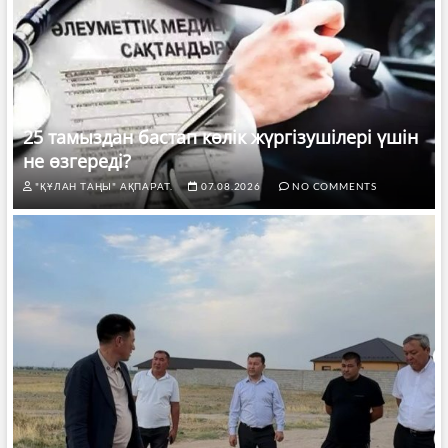
25 тамыздан бастап көлік жүргізушілері үшін
не өзгереді?
"ҚҰЛАН ТАҢЫ" АҚПАРАТ.
07.08.2026
NO COMMENTS