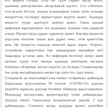
өте қиынға соғады. Егер екі түрлі сырқат қатар келсе,
адамның денсаулығына айтарлықтай қауіпті. Сол себептен,
осы кезден бастап, ауруды асқындырып алмау үшін халыққа
ақпараттық түсіндіру жұмыстарын жүргізу қажет. Адамдар
міндетті түрде дәрігерге көрінуі қажет. Оның қандай
инфекция жұқтырғанын тек медицина маманы ғана анықтай
алады. Науқастарды дұрыс сұрыптау қажет. Барлық науқасты
аурухана төсегіне таңып қою дұрыс емес, оған қажеттілік
жоқ. Әр науқасты емдеуде жекелей қарау керек. Әсіресе,
созылмалы сырқаттары бар адамдардың жағдайын жіті
бақылауда ұстаған жөн. Ал инфекция белгілері жеңіл және
орташа түрде өтіп жатқан адамдар дәрігердің нұсқауы
бойынша үйлерінде жатып емделсе де болады. Стационарлар
тек ауыр жағдайлардағы науқастар үшін бос тұру керек.
Сондықтан да коронавирустың екінші толқынына дайындық
барысында аурухананың 50 төсегін «COVID-19» ауруын
емдейтін жұқпалы аурулар бөліміне бейімдеу қарастырылған.
Мамандар жасақталып, қызметкерлер тізімі дайындалды.
Ауруды емдеу барысында қолданылатын дәрілік 2 қор
дайындалды. Сонымен қатар, аурудың қызыл деңгейіне