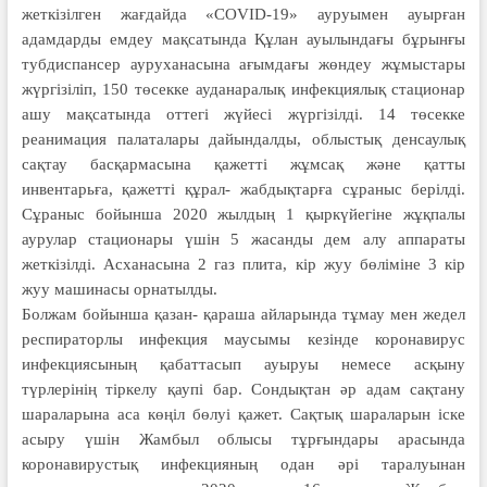
жеткізілген жағдайда «COVID-19» ауруымен ауырған
адамдарды емдеу мақсатында Құлан ауылындағы бұрынғы
тубдиспансер ауруханасына ағымдағы жөндеу жұмыстары
жүргізіліп, 150 төсекке ауданаралық инфекциялық стационар
ашу мақсатында оттегі жүйесі жүргізілді. 14 төсекке
реанимация палаталары дайындалды, облыстық денсаулық
сақтау басқармасына қажетті жұмсақ және қатты
инвентарьға, қажетті құрал- жабдықтарға сұраныс берілді.
Сұраныс бойынша 2020 жылдың 1 қыркүйегіне жұқпалы
аурулар стационары үшін 5 жасанды дем алу аппараты
жеткізілді. Асханасына 2 газ плита, кір жуу бөліміне 3 кір
жуу машинасы орнатылды.
Болжам бойынша қазан- қараша айларында тұмау мен жедел
респираторлы инфекция маусымы кезінде коронавирус
инфекциясының қабаттасып ауыруы немесе асқыну
түрлерінің тіркелу қаупі бар. Сондықтан әр адам сақтану
шараларына аса көңіл бөлуі қажет. Сақтық шараларын іске
асыру үшін Жамбыл облысы тұрғындары арасында
коронавирустық инфекцияның одан әрі таралуынан