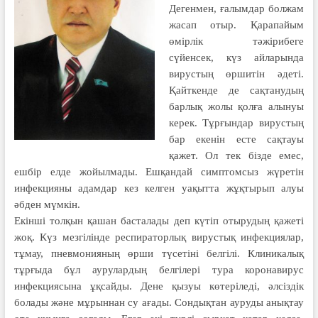
Дегенмен, ғалымдар болжам
жасап отыр. Қарапайым
өмірлік тәжірибеге
сүйенсек, күз айларында
вирустың өршитін әдеті.
Қайткенде де сақтанудың
барлық жолы қолға алынуы
керек. Тұрғындар вирустың
бар екенін есте сақтауы
қажет. Ол тек бізде емес,
ешбір елде жойылмады. Ешқандай симптомсыз жүретін
инфекцияны адамдар кез келген уақытта жұқтырып алуы
әбден мүмкін.
Екінші толқын қашан басталады деп күтіп отырудың қажеті
жоқ. Күз мезгілінде респираторлық вирустық инфекциялар,
тұмау, пневмонияның өрши түсетіні белгілі. Клиникалық
тұрғыда бұл аурулардың белгілері тура коронавирус
инфекциясына ұқсайды. Дене қызуы көтеріледі, әлсіздік
болады және мұрыннан су ағады. Сондықтан ауруды анықтау