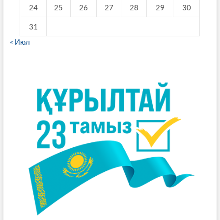
24
25
26
27
28
29
30
31
« Июл