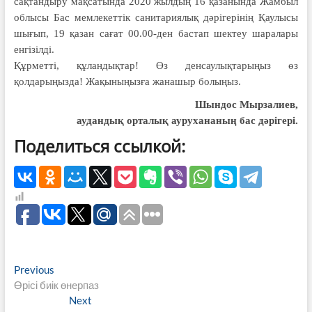
сақтандыру мақсатында 2020 жылдың 16 қазанында Жамбыл
облысы Бас мемлекеттік санитариялық дәрігерінің Қаулысы
шығып, 19 қазан сағат 00.00-ден бастап шектеу шаралары
енгізілді.
Құрметті, құландықтар! Өз денсаулықтарыңыз өз
қолдарыңызда! Жақыныңызға жанашыр болыңыз.
Шындос Мырзалиев,
аудандық орталық аурухананың бас дәрігері.
Поделиться ссылкой:
Навигация
Previous
Previous
post:
Өрісі биік өнерпаз
по
Next
Next