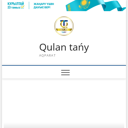
Skip
to
content
Qulan tańy
AQPARAT