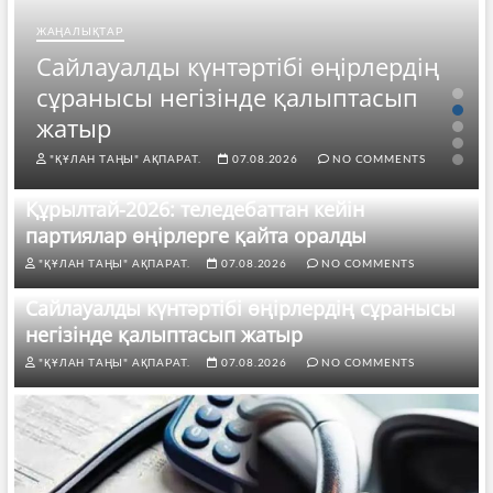
ЖАҢАЛЫҚТАР
Сайлауалды күнтәртібі өңірлердің
сұранысы негізінде қалыптасып
жатыр
"ҚҰЛАН ТАҢЫ" АҚПАРАТ.
07.08.2026
NO COMMENTS
Құрылтай-2026: теледебаттан кейін
партиялар өңірлерге қайта оралды
"ҚҰЛАН ТАҢЫ" АҚПАРАТ.
07.08.2026
NO COMMENTS
Сайлауалды күнтәртібі өңірлердің сұранысы
негізінде қалыптасып жатыр
"ҚҰЛАН ТАҢЫ" АҚПАРАТ.
07.08.2026
NO COMMENTS