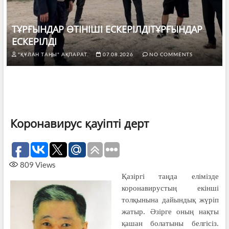
ТҰРҒЫНДАР ӨТІНІШІ ЕСКЕРІЛДІТҰРҒЫНДАР
ЕСКЕРІЛДІ
"ҚҰЛАН ТАҢЫ" АҚПАРАТ.
07.08.2026
NO COMMENTS
Коронавирус қауіпті дерт
809
Views
Қазіргі таңда елімізде
корона­ви­рус­тың екінші
толқынына дайындық жүріп
жатыр. Әзірге оның нақты
қашан болатыны белгісіз.