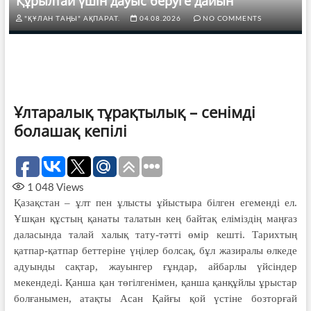
Құрылтай үшін дауыс беруге дайын
"ҚҰЛАН ТАҢЫ" АҚПАРАТ.
04.08.2026
NO COMMENTS
Ұлтаралық тұрақтылық – сенімді
болашақ кепілі
1 048
Views
Қазақстан – ұлт пен ұлысты ұйыс­тыра білген егеменді ел.
Ұш­қан құстың қанаты талатын кең байтақ еліміздің маңғаз
даласында талай халық тату-тәтті өмір кешті. Тарихтың
қатпар-қатпар беттеріне үңілер болсақ, бұл жазиралы өлкеде
адуынды сақтар, жауынгер ғұндар, айбарлы үйсіндер
мекендеді. Қанша қан төгілгенімен, қанша қанқұйлы ұрыстар
болғанымен, атақты Асан Қайғы қой үстіне боз­торғай