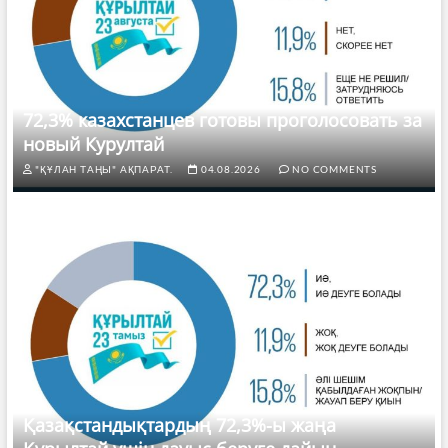
72,3% казахстанцев готовы проголосовать за
новый Курултай
"ҚҰЛАН ТАҢЫ" АҚПАРАТ.
04.08.2026
NO COMMENTS
Қазақстандықтардың 72,3%-ы жаңа