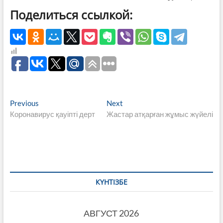
Поделиться ссылкой:
Навигация
Previous
Next
Previous
Next
post:
post:
Коронавирус қауіпті дерт
Жастар атқарған жұмыс жүйелі
по
записям
КҮНТІЗБЕ
АВГУСТ 2026