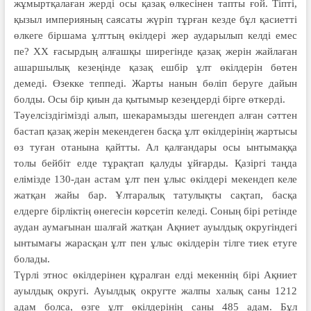
жұмыртқалаған жерді осы қазақ өлкесінен тапты ғой. Тіпті,
қызыл империяның саясаты жүріп тұрған кезде бұл қасиетті
өлкеге біршама ұлттың өкілдері жер аударылып кел­ді емес
пе? ХХ ғасырдың алғашқы ширегінде қазақ жерін жайлаған
ашаршылық кезеңінде қазақ ешбір ұлт өкілдерін бөтен
демеді. Өзекке теппеді. Жарты нанын бөліп беруге дайын
болды. Осы бір қиын да қытымыр кезеңдерді бірге өткерді.
Тәуелсіздігімізді алып, шекара­мызды шегендеп алған сәттен
бастап қазақ жерін мекендеген басқа ұлт өкіл­дерінің жартысы
өз туған ота­нына қайтты. Ал қалғандары осы ынты­маққа
толы бейбіт елде тұ­рақ­тап қалуды ұйғарды. Қазіргі таң­да
елімізде 130-дан астам ұлт пен ұлыс өкілдері мекендеп келе
жатқан жайы бар. Ұлтаралық татулықты сақтап, басқа
елдерге бірліктің өне­ге­сін көрсетіп келеді. Соның бірі ретінде
аудан аумағынан шалғай жатқан Ақниет ауылдық окру­гін­дегі
ынтымағы жарасқан ұлт пен ұлыс өкілдерін тілге тиек етуге
болады.
Түрлі этнос өкілдерінен құралған елді мекеннің бірі Ақниет
ауылдық округі. Ауылдық округте жалпы халық саны 1212
адам болса, өзге ұлт өкілдерінің саны 485 адам. Бұл