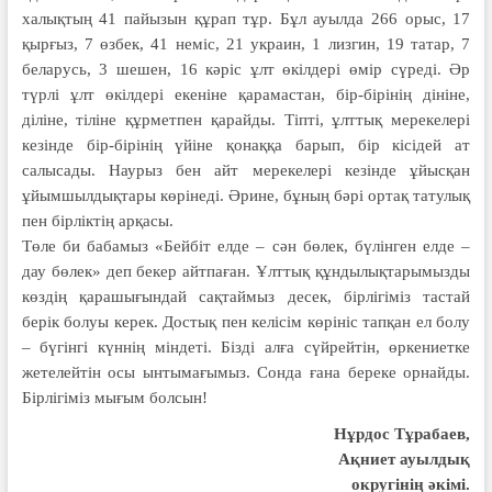
халықтың 41 пайызын құрап тұр. Бұл ауылда 266 орыс, 17
қырғыз, 7 өзбек, 41 неміс, 21 украин, 1 лизгин, 19 татар, 7
беларусь, 3 шешен, 16 кәріс ұлт өкілдері өмір сүреді. Әр
түрлі ұлт өкілдері екеніне қарамастан, бір-бірінің дініне,
діліне, тіліне құрметпен қарайды. Тіпті, ұлттық мерекелері
кезінде бір-бірінің үйіне қонаққа барып, бір кісідей ат
салысады. Наурыз бен айт мерекелері кезінде ұйысқан
ұйымшылдықтары көрінеді. Әрине, бұның бәрі ортақ татулық
пен бірліктің арқасы.
Төле би бабамыз «Бейбіт елде – сән бөлек, бүлінген елде –
дау бөлек» деп бекер айтпаған. Ұлттық құндылықтарымызды
көздің қара­шығындай сақтаймыз десек, бірлігіміз тастай
берік болуы керек. Достық пен келісім көрініс тапқан ел болу
– бүгінгі күннің міндеті. Бізді алға сүйрейтін, өркениетке
жетелейтін осы ынтымағымыз. Сонда ғана береке ор­най­ды.
Бірлігіміз мығым болсын!
Нұрдос Тұрабаев,
Ақниет ауылдық
округінің әкімі.