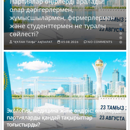
Партиялар өңірлерді аралады:
олар дәрігерлермен,
жұмысшылармен, фермерлермен
және студенттермен не туралы
сөйлесті?
"ҚҰЛАН ТАҢЫ" АҚПАРАТ.
05.08.2026
NO COMMENTS
Экология, медицина және өндіріс: өңірлерде
партияларды қандай тақырыптар
тоғыстырды?