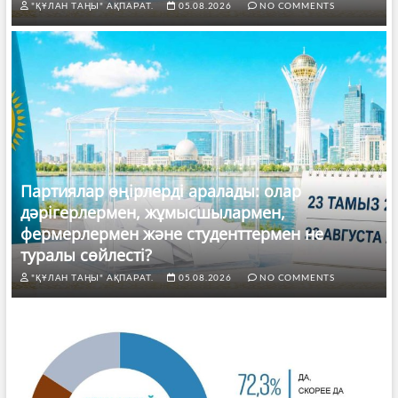
"ҚҰЛАН ТАҢЫ" АҚПАРАТ.
05.08.2026
NO COMMENTS
Партиялар өңірлерді аралады: олар
дәрігерлермен, жұмысшылармен,
фермерлермен және студенттермен не
туралы сөйлесті?
"ҚҰЛАН ТАҢЫ" АҚПАРАТ.
05.08.2026
NO COMMENTS