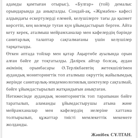
адамды қамтыған отырыс), «Булгар» (той) демалыс
орындарында да анықталды. Сондай-ақ, «Жұмабек» кафесі
алдындағы ескертулерді елемей, келушілерге тағы да қызмет
көрсетіп, кең көлемде туған күн ұйымдастырып берген. Айта
кету керек, аталмыш мейрамханалар мен кафелердің бәрінде
санитарлық талаптар сақталмағаны үшін келушілер
тарқатылды.
Өткен аптада тойлар мен қатар Ақыртөбе ауылында орын
алған бәйге де тоқтатылды. Дәлірек айтар болсақ, аудан
әкімінің орынбасары Ә.Терлікбаевтің жетекшілігімен
аудандық мониторингтік топ аталмыш округтің жайылымдық
жерінде санитарлық-эпидемиологиялық шектеулер сақталмай,
бәйге ұйымдастырылып жатқандығын анықтаған.
Нәтижесінде аудандық мониторингтік топ тарапынан бәйге
таратылып, аламанды ұйымдастырушы атына және
мейрамханалар мен кафелердің иелеріне хаттама
толтырылып, құжаттар тиісті мемлекеттік мекемеге
жолданды.
Жәнібек СҰЛТАН.