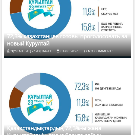
72,3% казахстанцев готовы проголосовать за
новый Курултай
"ҚҰЛАН ТАҢЫ" АҚПАРАТ.
04.08.2026
NO COMMENTS
Қазақстандықтардың 72,3%-ы жаңа