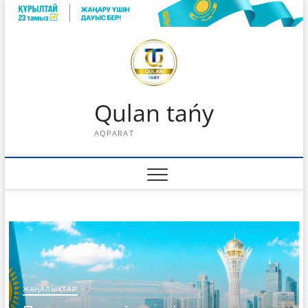
Skip
to
content
Qulan tańy
AQPARAT