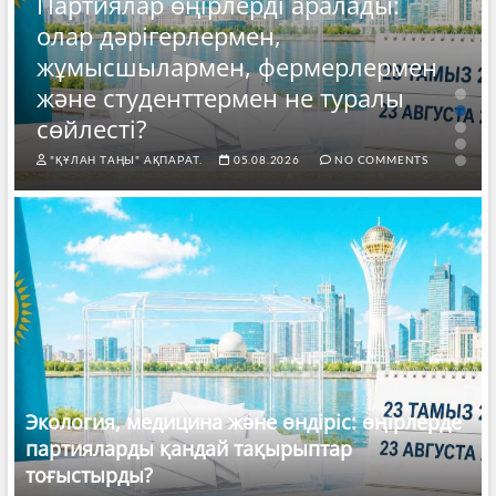
рлерді аралады:
ермен,
ен, фермерлермен
ЖАҢАЛЫҚТАР
ермен не туралы
72,3% казахстан
проголосовать з
05.08.2026
NO COMMENTS
"ҚҰЛАН ТАҢЫ" АҚПАРАТ.
Экология, медицина және өндіріс: өңірлерде
партияларды қандай тақырыптар
тоғыстырды?