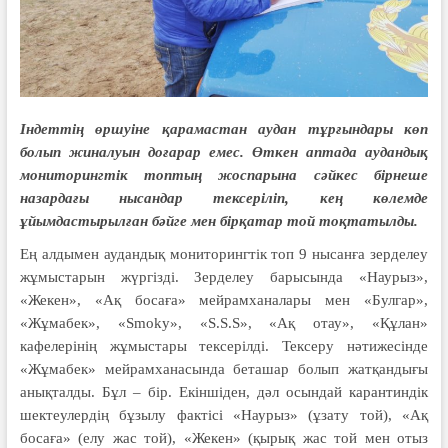
Індеттің өршуіне қарамастан аудан тұрғындары көп
болып жиналуын доғарар емес. Өткен аптада аудандық
мониторингтік топтың жоспарына сәйкес бірнеше
назардағы нысандар тексеріліп, кең көлемде
ұйымдастырылған бәйге мен бірқатар той тоқтатылды.
Ең алдымен аудандық мониторингтік топ 9 нысанға зерделеу
жұмыстарын жүргізді. Зерделеу барысында «Наурыз»,
«Жекен», «Ақ босаға» мейрамханалары мен «Булгар»,
«Жұмабек», «Smoky», «S.S.S», «Ақ отау», «Құлан»
кафелерінің жұмыстары тексерілді. Тексеру нәтижесінде
«Жұмабек» мейрамханасында беташар болып жатқандығы
анықталды. Бұл – бір. Екіншіден, дәл осындай карантиндік
шектеулердің бұзылу фактісі «Наурыз» (ұзату той), «Ақ
босаға» (елу жас той), «Жекен» (қырық жас той мен отыз