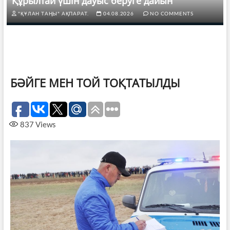
Құрылтай үшін дауыс беруге дайын
"ҚҰЛАН ТАҢЫ" АҚПАРАТ.
04.08.2026
NO COMMENTS
БӘЙГЕ МЕН ТОЙ ТОҚТАТЫЛДЫ
837
Views