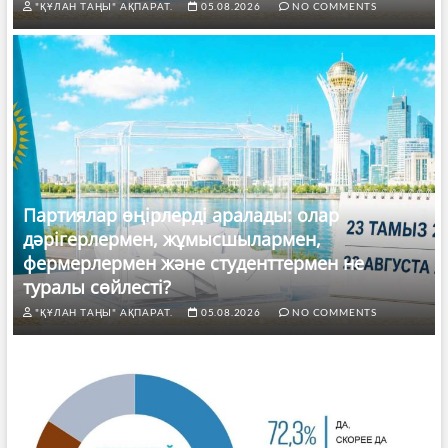
"ҚҰЛАН ТАҢЫ" АҚПАРАТ.
05.08.2026
NO COMMENTS
Партиялар өңірлерді аралады: олар
дәрігерлермен, жұмысшылармен,
фермерлермен және студенттермен не
туралы сөйлесті?
"ҚҰЛАН ТАҢЫ" АҚПАРАТ.
05.08.2026
NO COMMENTS