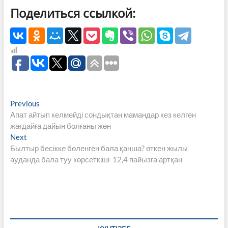
Поделиться ссылкой:
Навигация
Previous
Previous
post:
Апат айтып келмейді сондықтан мамандар кез келген
по
жағдайға дайын болғаны жөн
записям
Next
Next
post:
Былтыр бесікке бөленген бала қанша? өткен жылы
ауданда бала туу көрсеткіші 12,4 пайызға артқан