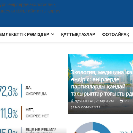
рлі өңірлерде экологиялық
есу өткізіп, табиғатты қорғау
ЕМЛЕКЕТТІК РӘМІЗДЕР
ҚҰТТЫҚТАУЛАР
ФОТОАЙҒАҚ
Экология, медицина жә
өндіріс: өңірлерде
партияларды қандай
тақырыптар тоғыстырд
"ҚҰЛАН ТАҢЫ" АҚПАРАТ.
05.08
NO COMMENTS