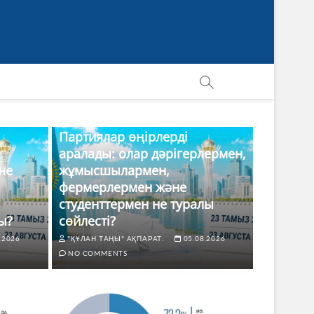
Партиялар өңірлерді
аралады: олар дәрігерлермен,
не
жұмысшылармен,
фермерлермен және
студенттермен не туралы
ы?
сөйлесті?
.2026
"ҚҰЛАН ТАҢЫ" АҚПАРАТ.
05.08.2026
NO COMMENTS