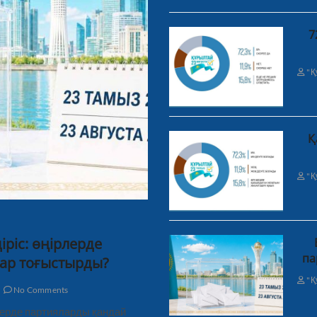
7
"Қ
Қ
"Қ
ріс: өңірлерде
па
ар тоғыстырды?
"Қ
No Comments
рлерде партияларды қандай