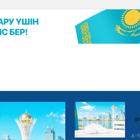
фе
"Қ