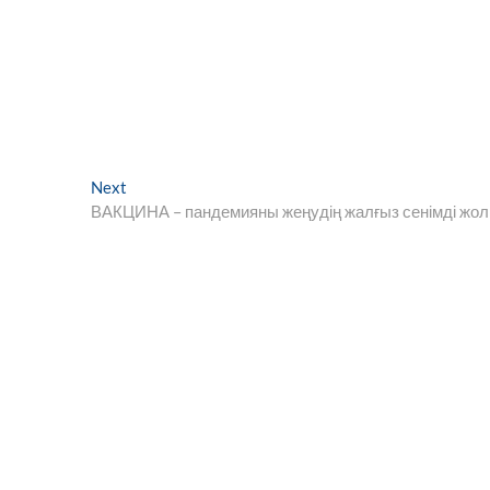
Next
Next
post:
ВАКЦИНА – пандемияны жеңудің жалғыз сенімді жо