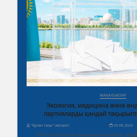
ЖАҢАЛЫҚТАР
Экология, медицина және өнді
партияларды қандай тақырыпт
"Құлан таңы" ақпарат.
05.08.2026
44 ViewsЭкология, медицина және өндіріс: өңі