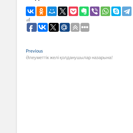
Навигация
Previous
Previous
post:
Әлеуметтік желі қолданушылар назарына!
по
записям