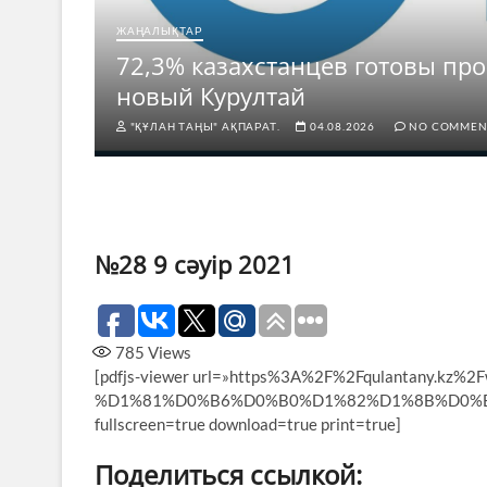
ЖАҢАЛЫҚТАР
ермен
72,3% казахстанцев готовы про
новый Курултай
"ҚҰЛАН ТАҢЫ" АҚПАРАТ.
04.08.2026
NO COMMEN
№28 9 сәуір 2021
785
Views
[pdfjs-viewer url=»https%3A%2F%2Fqulantany.kz
%D1%81%D0%B6%D0%B0%D1%82%D1%8B%D0%B9-2.pd
fullscreen=true download=true print=true]
Поделиться ссылкой: