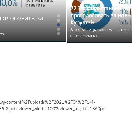
72,3% казахстанцев го
ЖАҢАЛЫҚТАР
проголосовать за новы
голосовать за
Қазақстандықтард
Курултай
үшін дауыс беруге
"ҚҰЛАН ТАҢЫ" АҚПАРАТ.
04.08
TS
"ҚҰЛАН ТАҢЫ" АҚПАРАТ.
04.0
NO COMMENTS
%2Fwp-content%2Fuploads%2F2021%2F04%2F1-4-
f» viewer_width=100% viewer_height=1360px