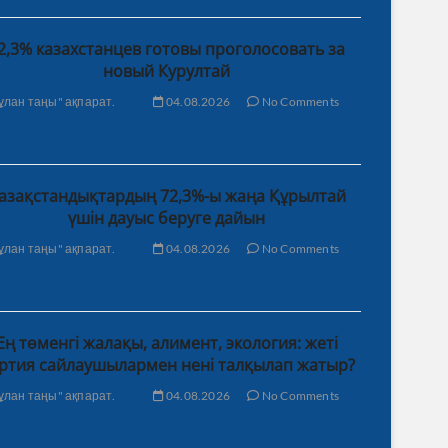
2,3% казахстанцев готовы проголосовать за
новый Курултай
ұлан таңы" ақпарат.
04.08.2026
No Comments
азақстандықтардың 72,3%-ы жаңа Құрылтай
үшін дауыс беруге дайын
ұлан таңы" ақпарат.
04.08.2026
No Comments
Ең төменгі жалақы, алимент, экология: жеті
ртия сайлаушылармен нені талқылап жатыр?
ұлан таңы" ақпарат.
04.08.2026
No Comments