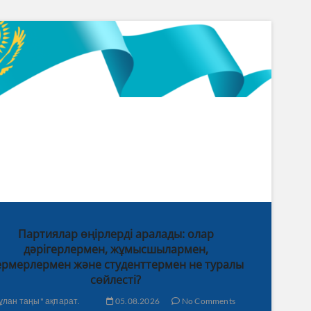
Партиялар өңірлерді аралады: олар
дәрігерлермен, жұмысшылармен,
рмерлермен және студенттермен не туралы
сөйлесті?
ұлан таңы" ақпарат.
05.08.2026
No Comments