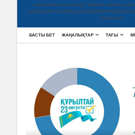
тақырыптар тоғыстырды? «Байтақ» партиясы әртү
ұйымдар мен кәсіпорындар өкілдерімен бірқатар кезд
саласының…
БАСТЫ БЕТ
ЖАҢАЛЫҚТАР
ТАҒЫ
М