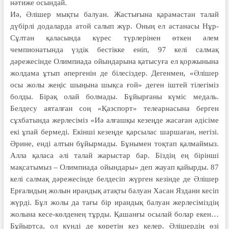
нәтиже осындай.
Иә, Әлішер мықты балуан. Жастығына қарамастан талай
дүбірлі додаларда атой салып жүр. Оның ел астанасы Нұр-
Сұлтан қаласында күрес түрлерінен өткен әлем
чемпионатында үздік бестікке еніп, 97 келі салмақ
дәрежесінде Олимпиада ойындарына қатысуға ел қоржынына
жолдама ұтып әпергенін де білесіздер. Дегенмен, «Әлішер
осы жолы жеңіс шыңына шықса ғой» деген іштей тілегіміз
болды. Бірақ олай болмады. Бұйырғаны күміс медаль.
Белдесу аяталған соң «Қазспорт» телеарнасына берген
сұхбатында жерлесіміз «Иә алғашқы кезеңде жасаған әдісіме
екі ұпай бермеді. Екінші кезеңде қарсылас шаршаған, негізі.
Әрине, енді алтын бұйырмады. Бұнымен тоқтап қалмаймыз.
Алла қаласа әлі талай жарыстар бар. Біздің ең бірінші
мақсатымыз – Олимпиада ойындары» деп жауап қайырды. 87
келі салмақ дәрежесінде белдесіп жүрген кезінде де Әлішер
Ерғалидың жолын ирандық атақты балуан Хасан Яздани кесіп
жүрді. Бұл жолы да тағы бір ирандық балуан жерлесіміздің
жолына кесе-көлденең тұрды. Қашанғы осылай болар екен…
Бұйыртса, ол күнді де көретін кез келер. Әлішердің өзі