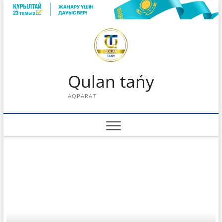
Skip
to
content
Qulan tańy
AQPARAT