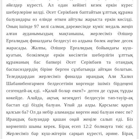
әйелдер күресті. Ал одан кейінгі кезек еркін күрес
шеберлеріне келді. Әсет Серікбаев баптайтын ұлттық құрама
балуандары өз елінде өткен айтулы жарыста еркін көсілді.
Оның ішінде 97 келі салмақ дәрежесінде күміс медаль жеңіп
алған ауданымыздың мақтанышы, жерлесіміз Әлішер
Ерғалидың финалдағы белдесуі өз алдына бөлек әңгіме десек
жарасады. Жалпы, Әлішер Ерғалидың бойындағы күш-
қуатын, бозкілемде еркін көсілетін шеберлігін ұлттық
құраманың бас бапкері Әсет Серікбаев та отандық
баспасөздердің біріне берген сұхбатында айтқан болатын.
Теледидардан жерлесіміз финалда ирандық Али Халил
Шабанибенгармен белдесетінін көргенде ішіміз бірдеңені
сезгендей-ақ еді. «Қалай болар екен?» деген де сұрақ тұрды
көкейде. Алайда, ақтық кезеңдегі белдесуін тәп-тәуір-ақ
бастап еді біздің балуан. Ұпай да алды. Қарсылас қарап
қалсын ба? Ол да небір аламанды көрген әккі балуан емес пе?
Ирандық балуандар қашан оңай жеңіле салып еді. Біз
көрмеппіз шыны керек. Бірақ есеп 12:2 болмауға тиіс еді.
Жерлесіміз бар күш-жігерін сарқып күресті, әрине. Бірақ