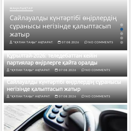
ЖАҢАЛЫҚТАР
Сайлауалды күнтәртібі өңірлердің
сұранысы негізінде қалыптасып
жатыр
"ҚҰЛАН ТАҢЫ" АҚПАРАТ.
07.08.2026
NO COMMENTS
Құрылтай-2026: теледебаттан кейін
партиялар өңірлерге қайта оралды
"ҚҰЛАН ТАҢЫ" АҚПАРАТ.
07.08.2026
NO COMMENTS
Сайлауалды күнтәртібі өңірлердің сұранысы
негізінде қалыптасып жатыр
"ҚҰЛАН ТАҢЫ" АҚПАРАТ.
07.08.2026
NO COMMENTS