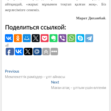
айтқандай, «жарыс мұнымен тоқтап қалған жоқ». Біз
жерлесімізге сенеміз.
.
Марат Диханбай
Поделиться ссылкой:
Навигация
Previous
Previous
post:
Мемлекеттік рәміздер – ұлт айнасы
по
Next
Next
записям
post:
Маған атақ – ұлтым үшін өлгенім