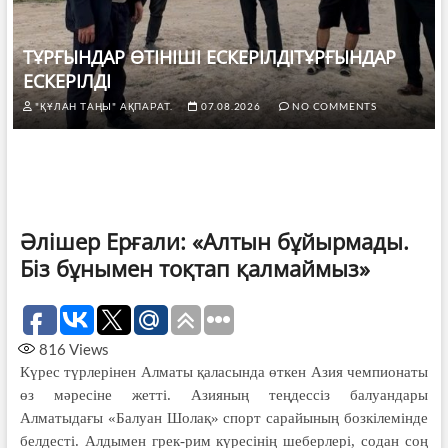
ТҰРҒЫНДАР ӨТІНІШІ ЕСКЕРІЛДІТҰРҒЫНДАР
ЕСКЕРІЛДІ
"ҚҰЛАН ТАҢЫ" АҚПАРАТ.
07.08.2026
NO COMMENTS
Әлішер Ерғали: «Алтын бұйырмады.
Біз бұнымен тоқтап қалмаймыз»
816
Views
Күрес түрлерінен Алматы қаласында өткен Азия чемпионаты
өз мәресіне жетті. Азияның теңдессіз балуандары
Алматыдағы «Балуан Шолақ» спорт сарайының бозкілемінде
белдесті. Алдымен грек-рим күресінің шеберлері, содан соң