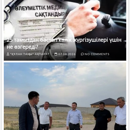
25 тамыздан бастап көлік жүргізушілері үшін
не өзгереді?
"ҚҰЛАН ТАҢЫ" АҚПАРАТ.
07.08.2026
NO COMMENTS