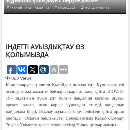
Құрылтай үшін дауыс беруге дайын
"ҚҰЛАН ТАҢЫ" АҚПАРАТ.
04.08.2026
NO COMMENTS
ІНДЕТТІ АУЫЗДЫҚТАУ ӨЗ
ҚОЛЫМЫЗДА
869
Views
Коронавирус ең алғаш Қытайдан шығып еді. Күншығыс елі
осынау «тәжітажалға» беймарал қараған жоқ, қайта «COVID-
19» індетімен бүкіл ұлт болып пандемия қаупіне шұғыл
әрекет жасап, оған қарсы күресудің тиімді жолдарын
пайдалана білді. Осынау жұқпалы індет елімізде қайта өрши
бастады. Осыған байланысты Президентіміз Қасым-Жомарт
Тоқаев Үкіметте келелі кеңес өткізді,Үндеу де жариялады.