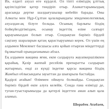
Иә, елдегі ахуал өте күрделі. Ол тіпті еліміздің ұлттық
қауіпсіздігіне қатер төндіріп отыр. Азаматтарымыздың
арасында дертке шалдығушылар көбейіп барады. Оны
Алматы мен Нұр-Сұлтан қалаларындағы эпидемиологиялық
ахуалдан-ақ білуге болады. Осының барлығы біздің
бойкүйездігімізден, осынау індеттің өзіне салғырт
қарауымыздан болып отыр. Сондықтан бәріміз бірдей
сақтану шараларын қатаң қарастыруымыз керек. Ол үшін ең
алдымен Мемлекет басшысы алға қойып отырған міндеттерді
бұлжытпай орындағанымыз абзал.
Ең алдымен вакцина яғни, екпе салдыруға жауапкершілікпен
қарайық. Қазір жаппай ресейлік препаратты салдырып
жатырмыз, енді аз күнді індетке қарсы вакцина біздің
Жамбыл облысындағы зауыттан да шығарыла бастайды.
Қадірлі ағайын! Өліммен ойнауға болмайды. Сондықтан
бәріміз бірдей екпе алуға келейік. Сонда ғана өзімізді де,
туған-туыстарымызды да қатерлі індеттен аман алып қала
аламыз.
Шорабек Атабаев,