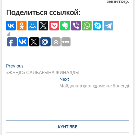
зейнеткер.
Поделиться ссылкой:
Навигация
Previous
Previous
post:
«ЖЕҢІС» САЯБАҒЫНА ЖИНАЛДЫ
по
Next
Next
записям
post:
Майдангер қарт құрметке бөленді
КҮНТІЗБЕ