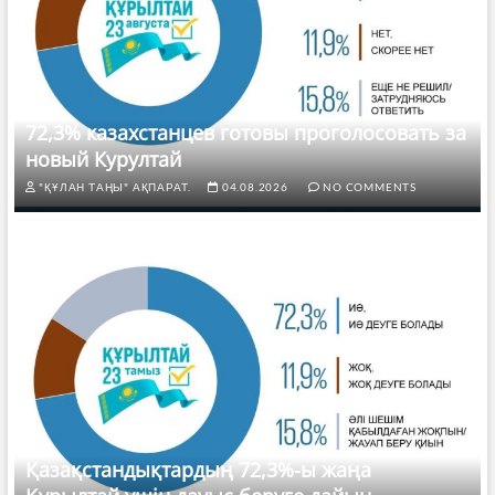
72,3% казахстанцев готовы проголосовать за
новый Курултай
"ҚҰЛАН ТАҢЫ" АҚПАРАТ.
04.08.2026
NO COMMENTS
Қазақстандықтардың 72,3%-ы жаңа