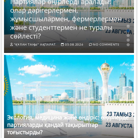
Партиялар өңірлерді аралады:
олар дәрігерлермен,
жұмысшылармен, фермерлермен
және студенттермен не туралы
сөйлесті?
"ҚҰЛАН ТАҢЫ" АҚПАРАТ.
05.08.2026
NO COMMENTS
Экология, медицина және өндіріс: өңірлерде
партияларды қандай тақырыптар
тоғыстырды?