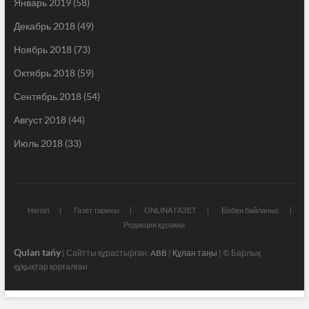
Январь 2019
(58)
Декабрь 2018
(49)
Ноябрь 2018
(73)
Октябрь 2018
(59)
Сентябрь 2018
(54)
Август 2018
(44)
Июль 2018
(33)
Негізгі
Газет тарихы
ONLINA ГАЗЕТ
Бізбен байланыс
Редакция құрамы
Qulan tańy
| Сайтты құрастырған:
ABB
|
Құлан таңы
| © Барлық
құқықтар қорғалған