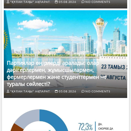
"ҚҰЛАН ТАҢЫ" АҚПАРАТ.
05.08.2026
NO COMMENTS
Партиялар өңірлерді аралады: олар
дәрігерлермен, жұмысшылармен,
фермерлермен және студенттермен не
туралы сөйлесті?
"ҚҰЛАН ТАҢЫ" АҚПАРАТ.
05.08.2026
NO COMMENTS