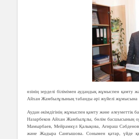
өзінің зерделі білімімен аудандық жұмыспен қамту ж
Айхан Жамбылұлының табанды әрі жүйелі жұмысына «
Аудан әкімдігінің жұмыспен қамту және әлеуметтік б
Назарбеков Айхан Жамбылұлы, бөлім басшысының ор
Мамырбаев, Мейрамкүл Қалықова, Ағираш Сәбденова
және Жадыра Санғышова. Сонымен қатар, үйде қыз