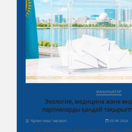
ЖАҢАЛЫҚТАР
Экология, медицина және өнді
партияларды қандай тақырыпт
"Құлан таңы" ақпарат.
05.08.2026
40 ViewsЭкология, медицина және өндіріс: өңі