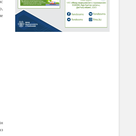
ыс
р,
ле
ін
аз