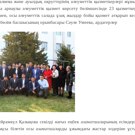
лиева және ауылдық округтерінің әлеумет­тік қызметкерлері жұм
да арнаулы әлеуметтік қызмет көрсету бөлімшесінде 23 қызметке
мен, осы әлеуметтік салада ұзақ жылдар бойы қызмет атқарып ке
лы бөлім басшысының орынбасары Сәуле Умеева, ардагерлер
рамкүл Қалықова секілді нағыз еңбек азаматшаларының есімдер
қсы білетін осы азаматшаларды ұжымдағы жастар өздеріне ұст