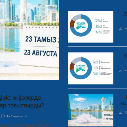
7
"Қ
Қ
"Қ
ріс: өңірлерде
па
ар тоғыстырды?
"Қ
No Comments
рлерде партияларды қандай