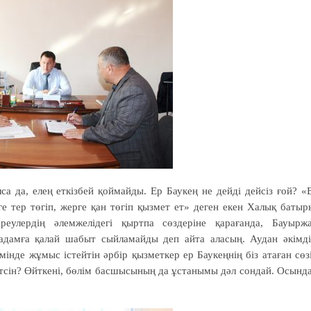
 да, елең еткізбей қоймайды. Ер Баукең не дейді дейсіз ғой? «
ге тер төгіп, жерге қан төгіп қызмет ет» деген екен Халық батыр
реулердің әлемжелідегі қыртпа сөздеріне қарағанда, Бауырж
дамға қалай шабыт сыйламайды деп айта аласың. Аудан әкімді
інде жұмыс істейтін әрбір қызметкер ер Баукеңнің біз атаған сөз
йтсін? Өйткені, бөлім басшысының да ұстанымы дәл сондай. Осынд