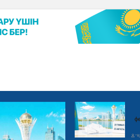
фе
"Қ