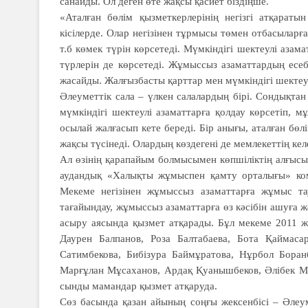
санайды. Ол деген өте жақсы қасиет біздіңше.
«Аталған бөлім қызметкерлерінің негізгі атқараты
кісілерде. Олар негізінен тұрмысы төмен отбасыларға
т.б көмек түрін көрсетеді. Мүмкіндігі шектеулі аза­м
түрлерін де көрсетеді. Жұмыссыз азаматтардың есеб
жасайды. Жалғызбас­ты қарттар мен мүмкіндігі шектеул
Әлеуметтік сала – үлкен салалардың бірі. Сондықтан
мүмкіндігі шектеулі азаматтарға қолдау көрсетіп, м
осылай жалғасып кете береді. Бір анығы, аталған бөл
жақсы түсінеді. Олардың көздегені де мемлекеттің ке
Ал өзінің қарапайым болмысы­мен көпшіліктің алғыс
аудандық «Халық­ты жұмыспен қамту орталығы» ком­
Мекеме негізінен жұмыссыз азаматтарға жұмыс та
тағайындау, жұмыссыз азаматтарға өз кәсібін ашуға 
асыру аясында қызмет атқара­ды. Бұл мекеме 2011 
Даурен Балпанов, Роза Балтабаева, Бота Қаймас
Сатимбекова, Бибізура Баймұратова, Нұрбол Боран
Марғұлан Мұсаханов, Ардақ Қуанышбеков, Әлібек Мұ
сынды мамандар қызмет атқаруда.
Сөз басында қазан айының соңғы жексенбісі – Әлеуме