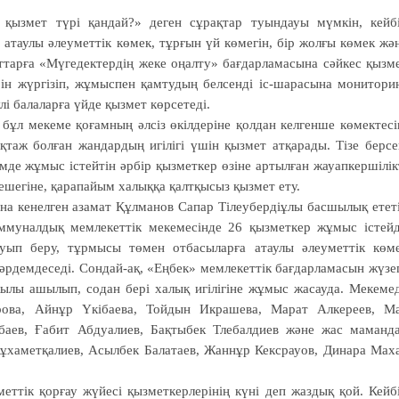
н қызмет түрі қандай?» деген сұрақтар туындауы мүмкін, кейб
 атаулы әлеуметтік көмек, тұрғын үй көмегін, бір жолғы көмек жә
ат­тарға «Мүгедектердің жеке оңал­ту» бағдарламасына сәйкес қызм
ін жүргізіп, жұмыс­пен қамтудың белсенді іс-шарасына монитори
і балаларға үйде қызмет көрсетеді.
 бұл мекеме қоғамның әлсіз өкілдеріне қолдан келгенше көмектесі
ұқтаж болған жандардың игілігі үшін қызмет атқарады. Тізе берсе
імде жұмыс істейтін әрбір қызметкер өзіне артылған жауапкершілік
лешегіне, қарапайым халыққа қалтқысыз қызмет ету.
ына кенелген азамат Құлманов Сапар Тілеубердіұлы басшылық етет
му­налдық мемлекеттік мекемесінде 26 қызметкер жұмыс істейд
уып беру, тұрмысы төмен отбасыларға атаулы әлеуметтік көм
жәрдемдеседі. Сондай-ақ, «Еңбек» мемлекеттік бағдарламасын жүзе
жылы ашылып, содан бері халық игілігіне жұмыс жасауда. Мекеме
арова, Айнұр Үкібаева, Тойдын Икрашева, Марат Алкереев, М
баев, Ғабит Абдуалиев, Бақтыбек Тлебалдиев және жас маманд
хаметқалиев, Асылбек Балатаев, Жаннұр Кексрауов, Динара Мах
ттік қорғау жүйе­сі қызметкерлерінің күні деп жаз­дық қой. Кейб