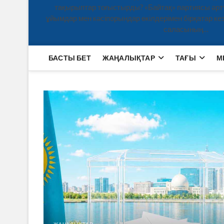
тақырыптар тоғыстырды? «Байтақ» партиясы әртү
ұйымдар мен кәсіпорындар өкілдерімен бірқатар кезд
саласының…
БАСТЫ БЕТ
ЖАҢАЛЫҚТАР
ТАҒЫ
М