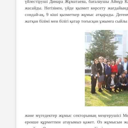
үйлестіруші Динара Жұматаева, бағалаушы Айнұр Ка
жасайды. Негізінен, үйде қызмет көрсету жағдайын
сондай-ақ, 9 кіші қызметкер жұмыс атқарады. Деген
жатқан білімі мен білігі қатар тоғысқан ұжымға сый
және мүгедектер жұмыс секторының меңгерушісі Мей
ерекше құрметпен атауымыз қажет. Өз жұмысын жа