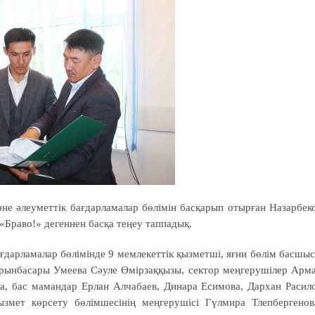
әне әлеуметтік бағдарламалар бөлімін басқарып отырған Назарбек
Браво!» дегеннен басқа теңеу таппадық.
ағдарламалар бөлімінде 9 мемлекеттік қызметші, яғни бөлім басшы
ынбасары Умеева Сәуле Өмірзаққызы, сектор меңгерушілер Арм
, бас мамандар Ерлан Алчабаев, Динара Есимова, Дархан Расил
мет көрсету бөлімшесінің меңгерушісі Гүлмира Тлепбергенов