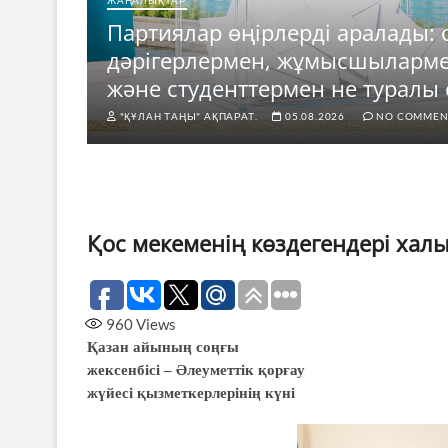
ЖАҢАЛЫҚТАР
Партиялар өңірлерді аралады: 
е
дәрігерлермен, жұмысшыларм
ды?
және студенттермен не туралы 
"ҚҰЛАН ТАҢЫ" АҚПАРАТ.
05.08.2026
NO COMMEN
Қос мекеменің көздегендері халы
960
Views
Қазан айының соңғы
жексенбісі – Әлеуметтік қорғау
жүйесі қызметкерлерінің күні