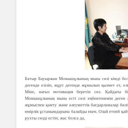
Батыр Бауыржан Момышұлының мына сөзі кімді болса
дегенде езіліп, жұрт дегенде жұмылып қызмет ет, ел
Міне, нағыз мотивация беретін сөз. Қайдағы бі
Момышұлының мына есті сөзі еңбектенемін деген а
жұмыспен қамту және әлеуметтік бағдарламалар бөлім
өмірлік ұстанымдарына балайды екен. Олай етпей қа
рухты сөзді естіп, жас болса да,