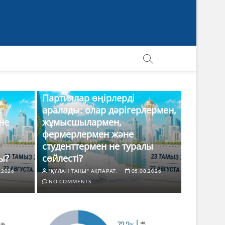
Партиялар өңірлерді
аралады: олар дәрігерлермен,
не
жұмысшылармен,
фермерлермен және
студенттермен не туралы
ы?
сөйлесті?
.2026
"ҚҰЛАН ТАҢЫ" АҚПАРАТ.
05.08.2026
NO COMMENTS