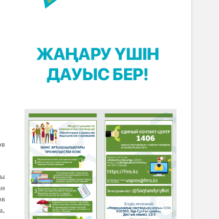
ов
сы
ан
ов
а,