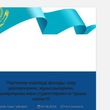
Партиялар өңірлерді аралады: олар
дәрігерлермен, жұмысшылармен,
рмерлермен және студенттермен не туралы
сөйлесті?
ұлан таңы" ақпарат.
05.08.2026
No Comments