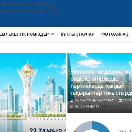
рлі өңірлерде экологиялық
есу өткізіп, табиғатты қорғау
ЕМЛЕКЕТТІК РӘМІЗДЕР
ҚҰТТЫҚТАУЛАР
ФОТОАЙҒАҚ
Экология, медицина жә
өндіріс: өңірлерде
партияларды қандай
тақырыптар тоғыстырд
"ҚҰЛАН ТАҢЫ" АҚПАРАТ.
05.08
NO COMMENTS