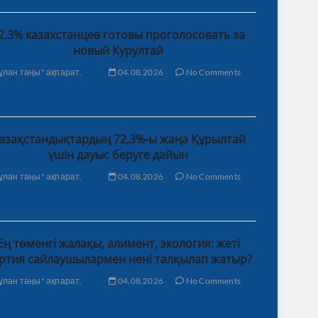
2,3% казахстанцев готовы проголосовать за
новый Курултай
ұлан таңы" ақпарат.
04.08.2026
No Comments
азақстандықтардың 72,3%-ы жаңа Құрылтай
үшін дауыс беруге дайын
ұлан таңы" ақпарат.
04.08.2026
No Comments
Ең төменгі жалақы, алимент, экология: жеті
ртия сайлаушылармен нені талқылап жатыр?
ұлан таңы" ақпарат.
04.08.2026
No Comments