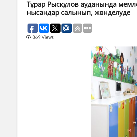
Тұрар Рысқұлов ауданында мемле
нысандар салынып, жөнделуде
869
Views