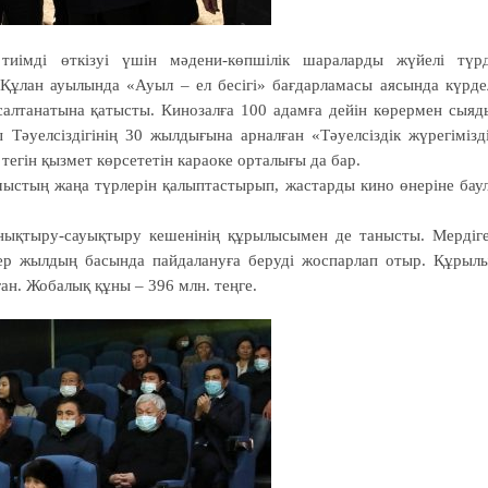
тиімді өткізуі үшін мәдени-көпшілік шараларды жүйелі түр
Құлан ауылында «Ауыл – ел бесігі» бағдарламасы аясында күрде
лтанатына қатысты. Кинозалға 100 адамға дейін көрермен сыяд
 Тәуелсіздігінің 30 жылдығына арналған «Тәуелсіздік жүрегімізд
егін қызмет көрсететін караоке орталығы да бар.
мыстың жаңа түрлерін қалыптастырып, жастарды кино өнеріне бау
ықтыру-сауықтыру кешенінің құрылы­сымен де танысты. Мердіг
 жылдың басында пайдалануға беруді жоспарлап отыр. Құрыл
н. Жобалық құны – 396 млн. теңге.