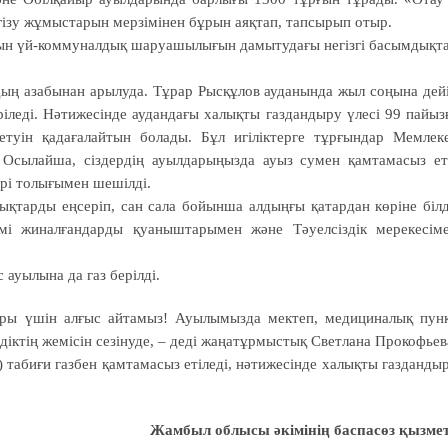
зу жұмыстарын мерзімінен бұрын аяқтап, тапсырып отыр.
ұрғын үй-коммуналдық шаруашылығын дамытудағы негізгі басымдықт
дың азабынан арылуда. Тұрар Рысқұлов ауданында жыл соңына дей
іледі. Нәтижесінде аудандағы халықты газдандыру үлесі 99 пайыз
етуін қадағалайтын болады. Бұл игіліктерге тұрғындар Мемлек
Осылайша, сіздердің ауылдарыңызда ауыз сумен қамтамасыз ет
рі толығымен шешілді.
дықтарды еңсеріп, сан сала бойынша алдыңғы қатардан көріне білд
імі жиналғандарды қуаныштарымен және Тәуелсіздік мерекесім
ауылына да газ берілді.
ары үшін алғыс айтамыз! Ауылымызда мектеп, медициналық пун
іздіктің жемісін сезінуде, – деді жаңатұрмыстық Светлана Прокофьев
табиғи газбен қамтамасыз етіледі, нәтижесінде халықты газданды
Жамбыл облысы әкімінің баспасөз қызмет