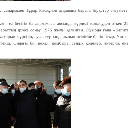
 сапарымен Тұрар Рысқұлов ауданына барып, бірқатар әлеуметт
– ел бесігі» бағдарламасы аясында күрделі жөндеуден өткен 2
раттың іргесі сонау 1976 жылы қаланған. Жуырда ғана «Капит
тарын жүргізіп, ауыл тұрғындарының игілігіне беріп отыр. Үш к
ейді. Ондағы би, вокал, домбыра, сәндік қолөнер, актерлік өн