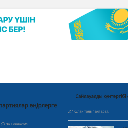
Сайлауалды күнтәртібі
 партиялар өңірлерге
"Құлан таңы" ақпарат.
No Comments