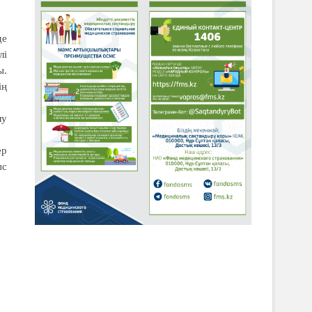
де
лі
ы.
ің
лу
ер
ыс