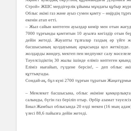
Строй» ЖШС мердігерлік ұйымы мұндағы құбыр жүргі
Облыс әкімі газ және ауыз сумен қамту – өңірдің т
екенін атап өтті.
– Жыл сайын көптеген ауылдар көмір мен отын жағу
7000 тұрғынды қамтитын 10 ауылға көгілдір отын бер
дейін жетеді. Жауапты тұлғалар газдың әр үйге ж
басшысының қолдауының арқасында қол жеткізуде. 
жолдарды жөндеу, мектеп пен медпункт салу мәселеле
Тәуелсіздіктің 30 жылы ішінде еліміз көптеген қиын
Еліміз нығайып, гүлдене берсін!, – деп облыс әк
құттықтады.
Сондай-ақ, бұл күні 2700 тұрғын тұратын Жаңатұрмыс 
– Мемлекет басшысына, облыс әкіміне қамқорлықт
салынды, бүгін газ беріліп отыр. Әрбір азамат тәуелс
Биыл Жамбыл облысында 20 елді мекен (16 мың адам) 
үлесі 88,6 пайызға дейін жетеді.