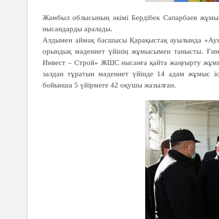
Жамбыл облысының әкімі Бердібек Сапарбаев жұмыс
нысандарды аралады.
Алдымен аймақ басшысы Қарақыстақ ауылында «Ауыл 
орындық мәдениет үйінің жұмысымен танысты. Ғима
Инвест – Строй» ЖШС нысанға қайта жаңғырту жұмыс
залдан тұратын мәдениет үйінде 14 адам жұмыс іст
бойынша 5 үйірмеге 42 оқушы жазылған.