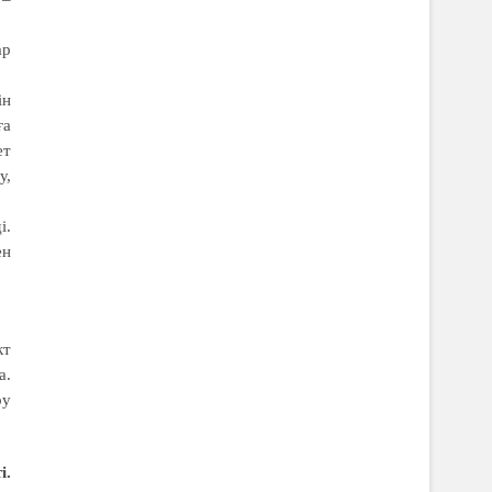
ар
ін
ға
ет
у,
і.
ен
кт
а.
ру
і.