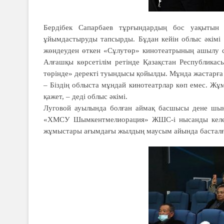
Бердібек Сапарбаев тұрғындардың бос уақытын 
ұйымдастыруды тапсырды. Бұдан кейін облыс әкімі 
жөндеуден өткен «Сұлутөр» кинотеатрының ашылу са
Алғашқы көрсетілім ретінде Қазақстан Республикасы
төрінде» деректі туындысы қойылды. Мұнда жастарға т
– Біздің облыста мұндай кинотеатрлар көп емес. Жұ
қажет, – деді облыс әкімі.
Луговой ауылында болған аймақ басшысы дене шын
«ХМСУ Шымкент­мелиорация» ЖШС-і нысанды келер
жұмыстары ағымдағы жылдың маусым айында басталға