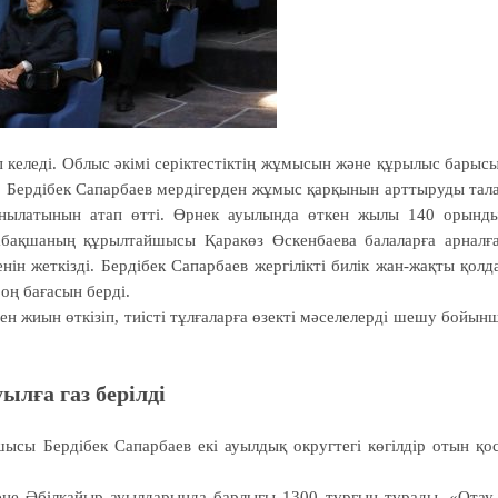
п келеді. Облыс әкімі серіктестіктің жұмысын және құрылыс барыс
. Бердібек Сапарбаев мердігерден жұмыс қарқынын арттыруды тал
данылатынын атап өтті. Өрнек ауылында өткен жылы 140 орынд
абақшаның құрылтайшысы Қаракөз Өскенбаева балаларға арналғ
ін жеткізді. Бердібек Сапарбаев жергілікті билік жан-жақты қолд
оң бағасын берді.
н жиын өткізіп, тиісті тұлғаларға өзекті мәселелерді шешу бойын
ылға газ берілді
шысы Бердібек Сапарбаев екі ауылдық округтегі көгілдір отын қо
әне Әбілқайыр ауылдарында барлығы 1300 тұрғын тұрады. «Отау