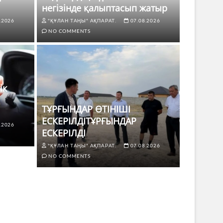
негізінде қалыптасып жатыр
.2026
"ҚҰЛАН ТАҢЫ" АҚПАРАТ.
07.08.2026
NO COMMENTS
ік
ТҰРҒЫНДАР ӨТІНІШІ
ЕСКЕРІЛДІТҰРҒЫНДАР
.2026
ЖАҢАЛЫҚТАР
ЕСКЕРІЛДІ
өлік жүргізушілері үшін не
ТҰРҒЫНД
"ҚҰЛАН ТАҢЫ" АҚПАРАТ.
07.08.2026
ЕСКЕРІЛД
NO COMMENTS
6
NO COMMENTS
"ҚҰЛАН ТАҢЫ"