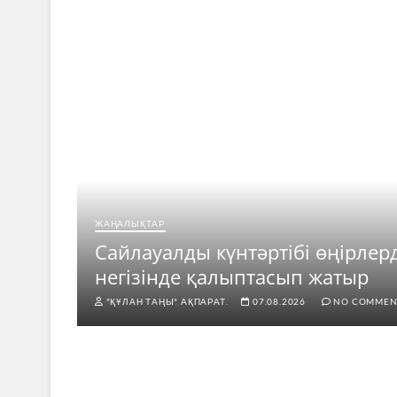
ЖАҢАЛЫҚТАР
Сайлауалды күнтәртібі өңірлерді
негізінде қалыптасып жатыр
"ҚҰЛАН ТАҢЫ" АҚПАРАТ.
07.08.2026
NO COMMENTS