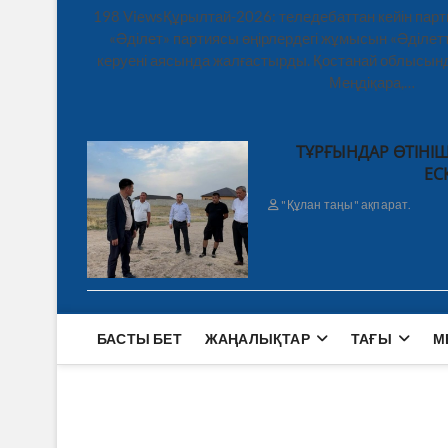
198 ViewsҚұрылтай-2026: теледебаттан кейін парт
«Әділет» партиясы өңірлердегі жұмысын «Әділетт
керуені аясында жалғастырды. Қостанай облысынд
Меңдіқара,…
ТҰРҒЫНДАР ӨТІНІШ
ЕС
"Құлан таңы" ақпарат.
БАСТЫ БЕТ
ЖАҢАЛЫҚТАР
ТАҒЫ
М