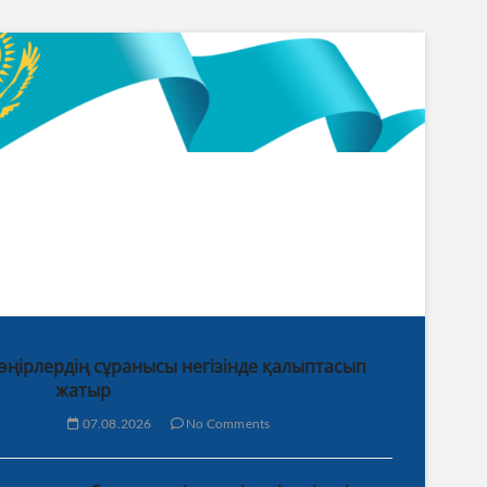
 өңірлердің сұранысы негізінде қалыптасып
жатыр
07.08.2026
No Comments