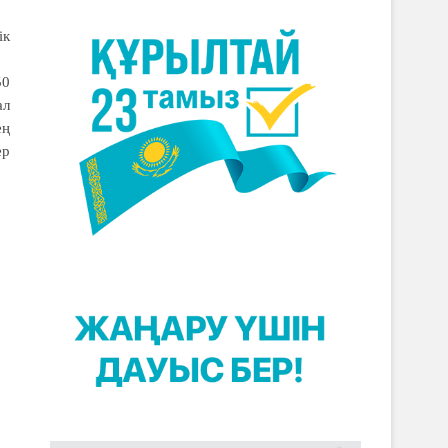
ік
50
ал
ең
ер