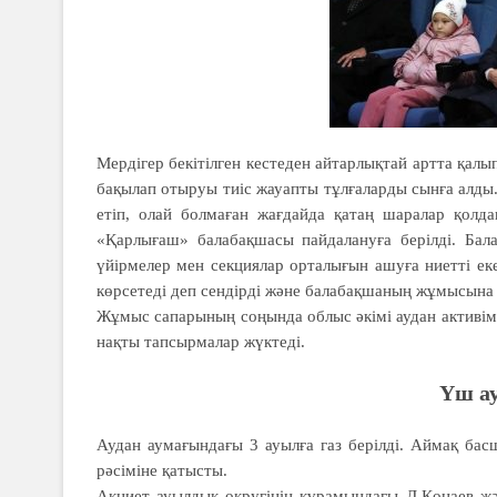
Мердігер бекітілген кестеден айтарлықтай артта қалы
бақылап отыруы тиіс жауапты тұлғаларды сынға алды
етіп, олай болмаған жағдайда қатаң шаралар қол
«Қарлығаш» балабақшасы пайдалануға берілді. Бал
үйірмелер мен секциялар орталығын ашуға ниетті екен
көрсетеді деп сендірді және балабақшаның жұмысына 
Жұмыс сапарының соңында облыс әкімі аудан активіме
нақты тапсырмалар жүктеді.
Үш ау
Аудан аумағындағы 3 ауылға газ берілді. Аймақ бас
рәсіміне қатысты.
Ақниет ауылдық округінің құрамындағы Д.Қонаев ж