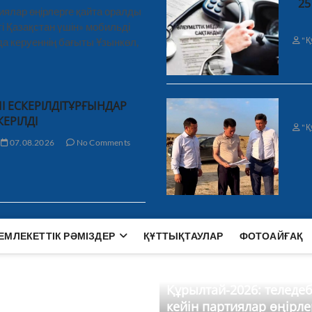
25
иялар өңірлерге қайта оралды
і Қазақстан үшін» мобильді
"Қ
а керуеннің бағыты Ұзынкөл,
І ЕСКЕРІЛДІТҰРҒЫНДАР
КЕРІЛДІ
"Қ
07.08.2026
No Comments
ЕМЛЕКЕТТІК РӘМІЗДЕР
ҚҰТТЫҚТАУЛАР
ФОТОАЙҒАҚ
Құрылтай-2026: теледе
кейін партиялар өңірле