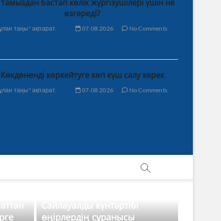
 тамыздан бастап көлік жүргізушілері үшін не
өзгереді?
ұлан таңы" ақпарат.
07.08.2026
No Comments
Көкдөненді көркейтуге көп күш салу керек
ұлан таңы" ақпарат.
07.08.2026
No Comments
баттан
Сайлауалды күнтәртібі
рге
өңірлердің сұранысы