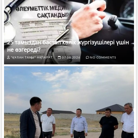
25 тамыздан бастап көлік жүргізушілері үшін
не өзгереді?
"ҚҰЛАН ТАҢЫ" АҚПАРАТ.
07.08.2026
NO COMMENTS