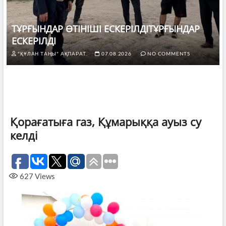
ТҰРҒЫНДАР ӨТІНІШІ ЕСКЕРІЛДІТҰРҒЫНДАР
ЕСКЕРІЛДІ
"ҚҰЛАН ТАҢЫ" АҚПАРАТ.
07.08.2026
NO COMMENTS
Қорағатыға газ, Құмарыққа ауыз су
келді
627
Views