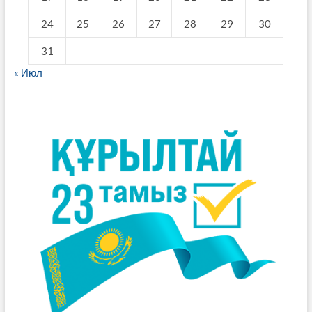
24
25
26
27
28
29
30
31
« Июл