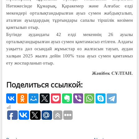
Нәтижесінде Құ­марық, Қаракемер және Алғабас елді
мекендері орталықтандырылған ауыз сумен жабдықталып,
аталған ауылдардың тұр­ғындары сапалы тіршілік көзімен
қамты­лып отыр.
Бүгінде аудандағы 42 елді мекеннің 26 ауылы
орталықтандырылған ауыз су­мен қамтамасыз етілген. Алдағы
уақытта дәл осындай жұмыстар өз жалғасын тауып, аудан
халқын 2025 жылға дейін 100% таза ауыз сумен қамтамыз
ету жоспарланып отыр.
Жәнібек СҰЛТАН.
Поделиться ссылкой: