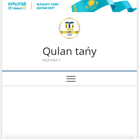
Skip
to
content
Qulan tańy
AQPARAT