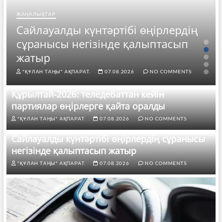
ЖАҢАЛЫҚТАР
Сайлауалды күнтәртібі өңірлердің
сұранысы негізінде қалыптасып
жатыр
"ҚҰЛАН ТАҢЫ" АҚПАРАТ.
07.08.2026
NO COMMENTS
Құрылтай-2026: теледебаттан кейін
партиялар өңірлерге қайта оралды
"ҚҰЛАН ТАҢЫ" АҚПАРАТ.
07.08.2026
NO COMMENTS
Сайлауалды күнтәртібі өңірлердің сұранысы
негізінде қалыптасып жатыр
"ҚҰЛАН ТАҢЫ" АҚПАРАТ.
07.08.2026
NO COMMENTS