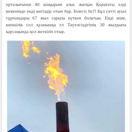
орталығынан 40 шақырым алыс жатқан Қорағаты елді
мекенінде енді көгілдір отын бар. Білесіз бе?! Бұл сәтті ауыл
тұрғындары 67 жыл сарыла күткен болатын. Енді міне,
көпшілік сол қуанышқа ел Тәуелсіздігінің 30 жылдығы
қарсаңында қол жеткізіп отыр.