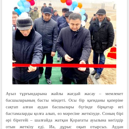
Ауыл тұрғындарына жайлы жағдай жасау – мемлекет
басшыларының басты міндеті. Осы бір қағиданы қаперіне
сақтап алған аудан басшылары бүгінде бірқатар игі
бастамаларды қолға алып, өз мәресіне жеткізуде. Соның бірі
әрі бірегейі – шалғайда жатқан Қорағаты ауылына көгілдір
отын жеткізу еді. Иә, дұрыс оқып отырсыз. Аудан