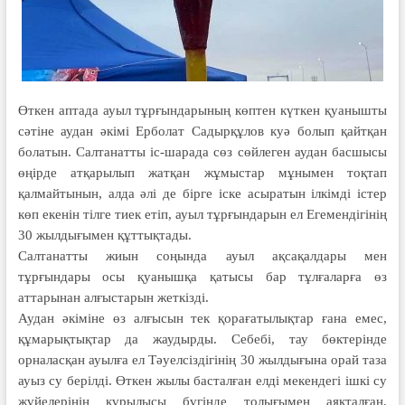
Өткен аптада ауыл тұрғын­дарының көптен күткен қуа­нышты
сәтіне аудан әкімі Ерболат Садырқұлов куә бо­лып қайтқан
болатын. Салта­нат­ты іс-шарада сөз сөйлеген аудан басшысы
өңір­де атқарылып жатқан жұмыстар мұнымен тоқта­п
қалмайтынын, алда әлі де бірге іске асыратын ілкім­ді істер
көп екенін тілге тиек етіп, ауыл тұрғын­дарын ел Егемендігінің
30 жылдығымен құттық­тады.
Салтанатты жиын соңында ауыл ақсақал­дары мен
тұрғындары осы қуанышқа қатысы бар тұлғаларға өз
аттарынан алғыстарын жеткізді.
Аудан әкіміне өз алғысын тек қораға­ты­лық­тар ғана емес,
құмарықтықтар да жаудырды. Себебі, тау бөктерінде
орналасқан ауылға ел Тәуелсіздігінің 30 жылдығына орай таза
ауыз су берілді. Өткен жылы басталған елді ме­кендегі ішкі су
жүйелерінің құрылысы бү­гінде толығымен аяқталған.