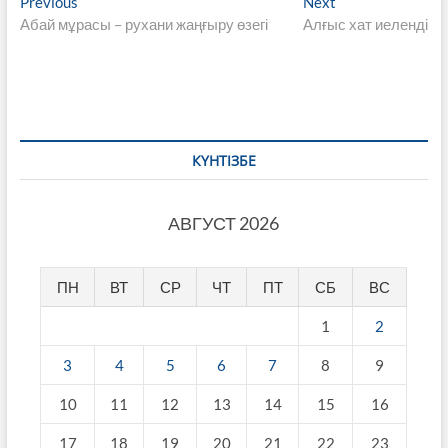
Навигация
Previous
Next
Previous
Next
post:
post:
Абай мұрасы – рухани жаңғыру өзегі
Алғыс хат иеленді
по
записям
КҮНТІЗБЕ
АВГУСТ 2026
ПН
ВТ
СР
ЧТ
ПТ
СБ
ВС
1
2
3
4
5
6
7
8
9
10
11
12
13
14
15
16
17
18
19
20
21
22
23