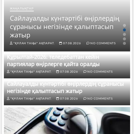
ЖАҢАЛЫҚТАР
Сайлауалды күнтәртібі өңірлердің
сұранысы негізінде қалыптасып
жатыр
"ҚҰЛАН ТАҢЫ" АҚПАРАТ.
07.08.2026
NO COMMENTS
Құрылтай-2026: теледебаттан кейін
партиялар өңірлерге қайта оралды
"ҚҰЛАН ТАҢЫ" АҚПАРАТ.
07.08.2026
NO COMMENTS
Сайлауалды күнтәртібі өңірлердің сұранысы
негізінде қалыптасып жатыр
"ҚҰЛАН ТАҢЫ" АҚПАРАТ.
07.08.2026
NO COMMENTS