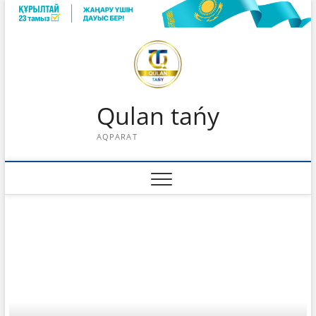
Skip
to
content
Qulan tańy
AQPARAT