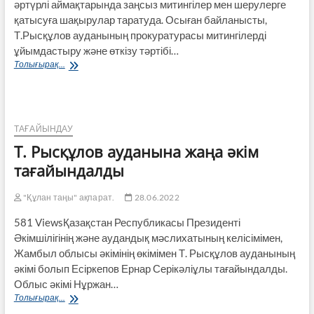
әртүрлі аймақтарын­да заңсыз митингілер мен шерулерге
қатысуға шақырулар таратуда. Осы­ған байланысты,
Т.Рысқұлов ауданы­ның прокуратурасы митингілерді
ұйымдастыру және өткізу тәртібі…
ҚҰРМЕТТІ
Толығырақ...
Т.РЫСҚҰЛОВ
АУДАНЫНЫҢ
ТҰРҒЫНДАРЫ!
ТАҒАЙЫНДАУ
Т. Рысқұлов ауданына жаңа әкім
тағайындалды
"Құлан таңы" ақпарат.
28.06.2022
581 ViewsҚазақстан Республикасы Президенті
Әкімшілігінің және аудандық мәслиxатының келісімімен,
Жамбыл облысы әкімінің өкімімен Т. Рысқұлов ауданының
әкімі болып Есіркепов Ернар Серікәліұлы тағайындалды.
Облыс әкімі Нұржан…
Т.
Толығырақ...
Рысқұлов