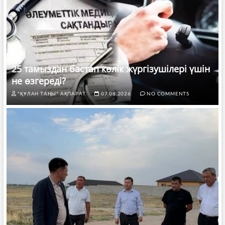
25 тамыздан бастап көлік жүргізушілері үшін
не өзгереді?
"ҚҰЛАН ТАҢЫ" АҚПАРАТ.
07.08.2026
NO COMMENTS