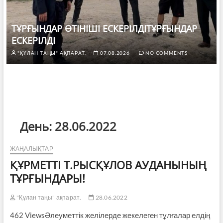
ТҰРҒЫНДАР ӨТІНІШІ ЕСКЕРІЛДІТҰРҒЫНДАР
ЕСКЕРІЛДІ
"ҚҰЛАН ТАҢЫ" АҚПАРАТ.
07.08.2026
NO COMMENTS
День:
28.06.2022
ЖАҢАЛЫҚТАР
ҚҰРМЕТТІ Т.РЫСҚҰЛОВ АУДАНЫНЫҢ
ТҰРҒЫНДАРЫ!
"Құлан таңы" ақпарат.
28.06.2022
462 ViewsӘлеуметтік желілерде жекелеген тұлғалар елдің