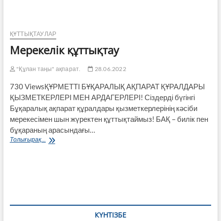
ауданына
жаңа
әкім
тағайындалды
ҚҰТТЫҚТАУЛАР
Мерекелік құттықтау
"Құлан таңы" ақпарат.
28.06.2022
730 ViewsҚҰРМЕТТІ БҰҚАРАЛЫҚ АҚПАРАТ ҚҰРАЛДАРЫ
ҚЫЗМЕТКЕРЛЕРІ МЕН АРДАГЕРЛЕРІ! Сіздерді бүгінгі
Бұқаралық ақпарат құрал­дары қызметкерлерінің кәсіби
мерекесімен шын жүректен құттықтаймыз! БАҚ – билік пен
бұқараның арасындағы…
Мерекелік
Толығырақ...
құттықтау
КҮНТІЗБЕ