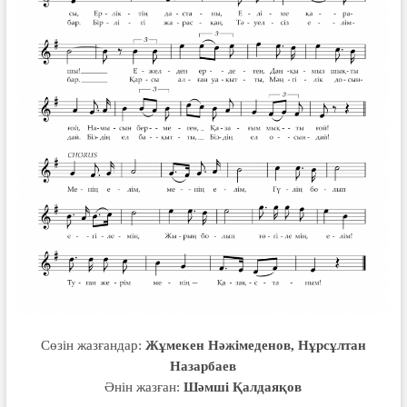
Сөзін жазғандар:
Жұмекен Нәжімеденов, Нұрсұлтан
Назарбаев
Әнін жазған:
Шәмші Қалдаяқов