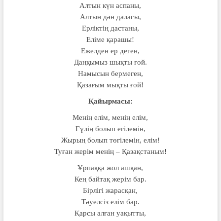
Алтын күн аспаны,
Алтын дән даласы,
Ерліктің дастаны,
Еліме қарашы!
Ежелден ер деген,
Даңқымыз шықты ғой.
Намысын бермеген,
Қазағым мықты ғой!
Қайырмасы:
Менің елім, менің елім,
Гүлің болып егілемін,
Жырың болып төгілемін, елім!
Туған жерім менің – Қазақстаным!
Ұрпаққа жол ашқан,
Кең байтақ жерім бар.
Бірлігі жарасқан,
Тәуелсіз елім бар.
Қарсы алған уақытты,