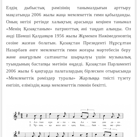
Елдің дыбыстық рәмізінің танымалдығын арттыру
мақсатында 2006 жылы жаңа мемлекеттік гимн қабылданды.
Оның негізі ретінде халықтың арасында кеңінен танымал
«Менің Қазақстаным» патриоттық әні таңдап алынды. Ол
әнді Шәмші Қалдаяқов 1956 жылы Жұмекен Нәжімеденовтің
сөзіне жазған болатын. Қазақстан Президенті Нұрсұлтан
Назарбаев әнге мемлекеттік гимн жоғары мәртебесін беру
және анағұрлым салтанатты шырқалуы үшін музыкалық
туындының бастапқы мәтінін өңдеді. Қазақстан Парламенті
2006 жылы 6 қаңтарда палаталардың бірлескен отырысында
«Мемлекеттік рәміздер туралы» Жарлыққа тиісті түзету
енгізіп, еліміздің жаңа мемлекеттік гимнін бекітті.