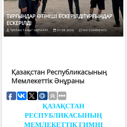
ТҰРҒЫНДАР ӨТІНІШІ ЕСКЕРІЛДІТҰРҒЫНДАР
ЕСКЕРІЛДІ
"ҚҰЛАН ТАҢЫ" АҚПАРАТ.
07.08.2026
NO COMMENTS
Қазақстан Республикасының
Мемлекеттік Әнұраны
ҚАЗАҚСТАН
РЕСПУБЛИКАСЫНЫҢ
МЕМЛЕКЕТТІК ГИМНІ