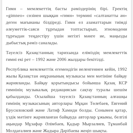
Гимн – мемлекеттің басты рәміздерінің бірі. Гректің
«gimneo» сөзінен шыққан «гимн» термині «салтанатты ән»
деген мағынаны білдіреді. Гимн ел азаматтарын тиімді
әлеуметтік-саяси тұрғыдан топтастырып, этномәдени
тұрғыдан теңдестіру үшін негізгі мәнге ие, маңызды
дыбыстық рәміз саналады.
Тәуелсіз Қазақстанның тарихында еліміздің мемлекеттік
гимні екі рет – 1992 және 2006 жылдары бекітілді.
Республика мемлекеттік егемендігін иеленгеннен кейін, 1992
жылы Қазақстан әнұранының музыкасы мен мәтініне байқау
жарияланды. Байқау қорытындысы бойынша Қазақ КСР
гимнінің музыкалық редакциясын сақтау туралы шешім
қабылданды. Осылайша тәуелсіз Қазақстанның алғашқы
гимінің музыкасының авторлары Мұқан Төлебаев, Евгений
Брусиловский және Латиф Хамиди болды. Сонымен қатар,
үздік мәтінге жарияланған байқауда авторлар ұжымы, белгілі
ақындар Мұзафар Әлімбаев, Қадыр Мырзалиев, Тұманбай
Молдағалиев және Жадыра Дәрібаева жеңіп шықты.