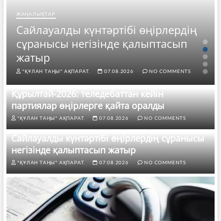
ЖАҢАЛЫҚТАР
Сайлауалды күнтәртібі өңірлердің
сұранысы негізінде қалыптасып
жатыр
"ҚҰЛАН ТАҢЫ" АҚПАРАТ.
07.08.2026
NO COMMENTS
Құрылтай-2026: теледебаттан кейін
партиялар өңірлерге қайта оралды
"ҚҰЛАН ТАҢЫ" АҚПАРАТ.
07.08.2026
NO COMMENTS
Сайлауалды күнтәртібі өңірлердің сұранысы
негізінде қалыптасып жатыр
"ҚҰЛАН ТАҢЫ" АҚПАРАТ.
07.08.2026
NO COMMENTS