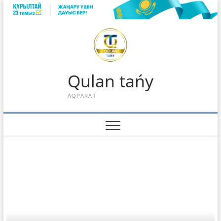
Skip
to
content
Qulan tańy
AQPARAT