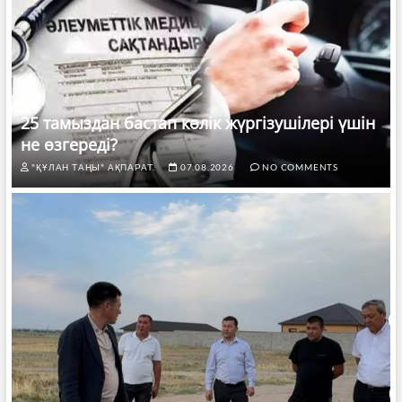
25 тамыздан бастап көлік жүргізушілері үшін
не өзгереді?
"ҚҰЛАН ТАҢЫ" АҚПАРАТ.
07.08.2026
NO COMMENTS