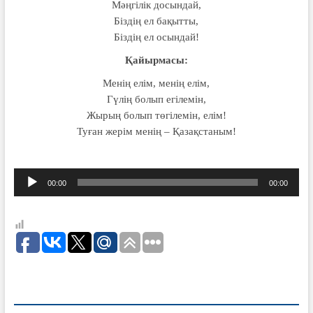
Мәңгілік досындай,
Біздің ел бақытты,
Біздің ел осындай!
Қайырмасы:
Менің елім, менің елім,
Гүлің болып егілемін,
Жырың болып төгілемін, елім!
Туған жерім менің – Қазақстаным!
Аудиоплеер
00:00
00:00