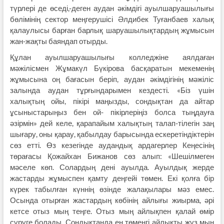
түрлері де өседі,-деген аудан әкімдігі ауылшаруашылығы
бөлімінің сектор меңгерушісі Әлдибек Туғанбаев халық
қалаулысы барған барлық шаруашылықтардың жұмысын
жан-жақты баяндап отырды.
Құлан ауылшаруашылығы колледжіне аялдаған
мәжілісмен Жұмакүл Бүкірова басқаратын мекеменің
жұмысына оң бағасын беріп, аудан әкімдігінің мәжіліс
залында аудан тұрғындарымен кездесті. «Біз үшін
халықтың ойы, пікірі маңызды, сондықтан да айтар
ұсыныстарыңыз бен ой- пікірлеріңіз болса тыңдауға
әзірмін» дей келе, қарапайым халықтың талап-тілегін заң
шығару, оны қарау, қабылдау барысында ескеретіндіктерін
сөз етті. Өз кезегінде аудандық ардагерлер Кеңесінің
төрағасы Қожайхан Бижанов сөз алып: «Шешілмеген
мәселе көп. Солардың дені ауылда. Ауылдық жерде
жастарды жұмыспен қамту деңгейі төмен. Екі қолға бір
күрек табылған күннің өзінде жалақылары мәз емес.
Осында отырған жастардың көбінің айлығы жиырма, әрі
кетсе отыз мың теңге. Отыз мың айлықпен қалай өмір
сүруге болады. Сондықтанда ең төменгі айлықты жүз мың