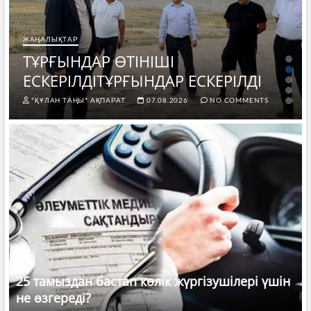
ЖАҢАЛЫҚТАР
ТҰРҒЫНДАР ӨТІНІШІ
ЕСКЕРІЛДІТҰРҒЫНДАР ЕСКЕРІЛДІ
"ҚҰЛАН ТАҢЫ" АҚПАРАТ.
07.08.2026
NO COMMENTS
25 тамыздан бастап көлік жүргізушілері үшін
не өзгереді?