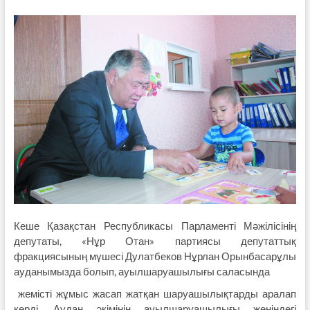
Кеше Қазақстан Республикасы Парламенті Мәжілісінің
депутаты, «Нұр Отан» партиясы депутаттық
фракциясының мүшесі Дулатбеков Нұрлан Орынбасарұлы
ауданымызда болып, ауылшаруашылығы саласында
жемісті жұмыс жасап жатқан шаруашылықтарды аралап
көрді. Аудан әкімінің ауылшаруашылығы жөніндегі