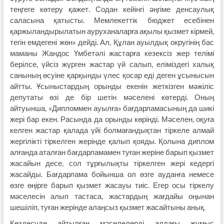
теңгеге көтеру қажет. Содан кейінгі әңгіме денсаулық
саласына қатысты. Мемлекеттік бюджет есебінен
қаржыландырылатын ауруханаларға ақылы қызмет кірмей,
тегін емдегені жөн» дейді. Ал, Құлан ауылдық округінің бас
маманы Жандос Үмбетәлі жастарға кезексіз жер телімі
берілсе, үйсіз жүрген жастар үй салып, еліміздегі халық
санының өсуіне қарқынды үлес қосар еді деген ұсынысын
айтты. Ұсыныстардың орынды екенін жеткізген мәжіліс
депутаты өзі де бір шетін мәселені көтерді. Оның
айтуынша, «Дипломмен ауылға» бағдарламасының да шикі
жері бар екен. Расында да орынды көрінді. Мәселен, оқуға
келген жастар қалада үйі болмағандықтан тіркеле алмай
жергілікті тіркелген жерінде қалып қояды. Қолына диплом
алғанда аталған бағдарламамен туған жеріне барып қызмет
жасайын десе, сол тұрғылықты тіркелген жері кедергі
жасайды. Бағдарлама бойынша ол өзге ауданға немесе
өзге өңірге барып қызмет жасауы тиіс. Егер осы тіркелу
мәселесін алып тастаса, жастардың жағдайы оңынан
шешіліп, туған жерінде алаңсыз қызмет жасайтыны анық.
Кездесуде айтылған мәселелерді алдағы жұмыс