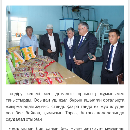
өндіру кешені мен демалыс орнының жұмысымен
таныстырды. Осыдан үш жыл бұрын ашылған орталықта
жиырма адам жұмыс істейді. Қазіргі таңда екі жүз елуден
аса бие байлап, қымызын Тараз, Астана қалаларында
саудалап отырған
қожалықтың бие санын бес жүзге жеткізуге мүмкіндігі