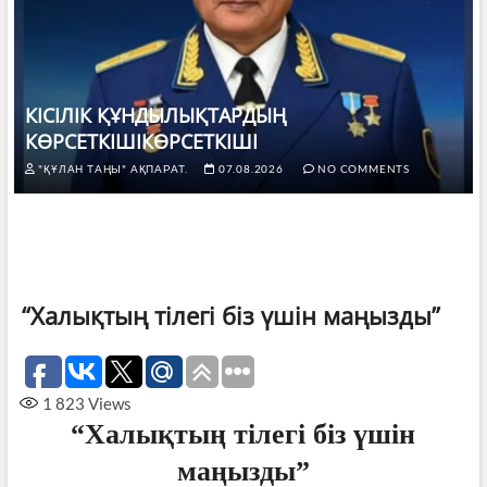
КІСІЛІК ҚҰНДЫЛЫҚТАРДЫҢ
КӨРСЕТКІШІКӨРСЕТКІШІ
"ҚҰЛАН ТАҢЫ" АҚПАРАТ.
07.08.2026
NO COMMENTS
“Халықтың тілегі біз үшін маңызды”
1 823
Views
“Халықтың тілегі біз үшін
маңызды”