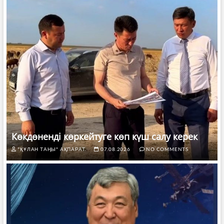
Көкдөненді көркейтуге көп күш салу керек
"ҚҰЛАН ТАҢЫ" АҚПАРАТ.
07.08.2026
NO COMMENTS