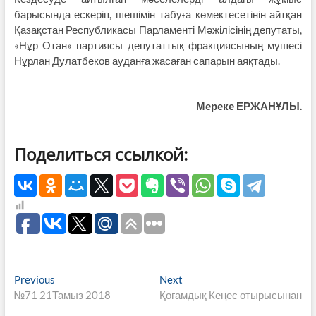
барысында ескеріп, шешімін табуға көмектесетінін айтқан
Қазақстан Республикасы Парламенті Мәжілісінің депутаты,
«Нұр Отан» партиясы депутаттық фракциясының мүшесі
Нұрлан Дулатбеков ауданға жасаған сапарын аяқтады.
Мереке ЕРЖАНҰЛЫ.
Поделиться ссылкой:
Навигация
Previous
Next
Previous
Next
post:
post:
№71 21Тамыз 2018
Қоғамдық Кеңес отырысынан
по