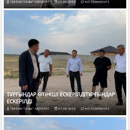
"ҚҰЛАН ТАҢЫ" АҚПАРАТ.
07.08.2026
NO COMMENTS
ТҰРҒЫНДАР ӨТІНІШІ ЕСКЕРІЛДІТҰРҒЫНДАР
ЕСКЕРІЛДІ
"ҚҰЛАН ТАҢЫ" АҚПАРАТ.
07.08.2026
NO COMMENTS