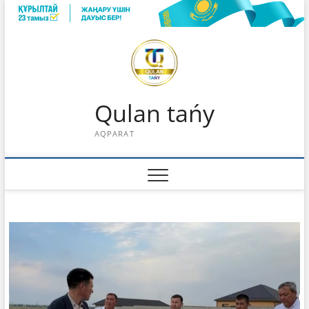
Skip
to
content
Qulan tańy
AQPARAT