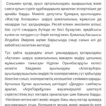
Сонымен қатар, ауыл орталығындағы ашаршылық және
саяси қуғын-сүргін құрбандарына арналған ескерткішке де
арнайы барды. Мәжіліс депутаты Құмарық ауылындағы
«Жастар болашағы» шаруа қожалығының жұмысын да
назардан тыс қалдырмады. Ресей елінен әкелінген алпыс
бас сүтті сиырдың бүгінде он бесі бұзаулап, әрқайсысы
күніне он литрден сүт беріп келеді екен. Қожалық басшысы
Әлдибек Әміреев әңгіме барысында сиыр санын әлі де
көбейткісі келетінін жеткізді.
Түс қайта аудандағы алып ұжымдардың қатарындағы
«Ақтоған» шаруа қожалығының макарон өндіру цехының
жұмысымен танысқан Нұрлан Орынбасарұлы келесі
кезекте Көкдөнен ауылындағы «АлатауАгро»
ауылшаруашылығы өндірістік кооперативінің сүт қабылдау
бекетіне соғып, кооперативтің келешегіне сеніммен қарады.
Артынша Құлан ауылының шетіндегі «Дендро» саябақты
аралап, «АгроПаркҚұлан» жауапкершілігі шектеулі
серіктестігінің жүз гектарға орналасқан шие бағына барды.
-Негізінен интенсивті жеміс-жидек бағы мың гектар аумаққа
жоспарланып отыр. Келешекте мұнда жеміс-жидектің өзге