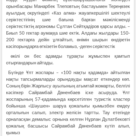
орынбасары Манарбек Тлеповтың бастауымен Тереңөзек
ауылдық округіндегі «Каз алма» жауапкершілігі шектеулі
серіктестігінің шие бағына барған мәжілісменді
серіктестіктің агрономы Сұлтан Сейтқадіров қарсы алды. –
Биыл 50 гектар аумаққа шие ектік. Алдағы жылдары 150-
200 гектарға дейін ұлғайтып, өнімін шырын өндіретін
кәсіпорындарға өткізетін боламыз, -деген серіктестік
өкілі он бес адамды тұрақты жұмыспен қамтып
отырғандарын айтады.
Бүгінде Ұлт жоспары – «100 нақты қадамда» айтылған
нақты тапсырмаларды орындауды мақсат еткендер көп.
Соның бірін Жарлысу ауылының атымтай жомарты, белгілі
кәсіпкер Сайрамбай Дөненбаев іске асыруда. Ұлт
жоспарының 57-қадамында көрсетілген туристік кластер
бойынша «Шәушен» шаруа қожалығы қымызбен емдеу
орталығын салып, электр желісін тартты. Тау етегінде
орналасқан демалыс орнына келген Нұрлан Дулатбековті
қожалық басшысы Сайрамбай Дөненбаев күтіп алып,
қымыз