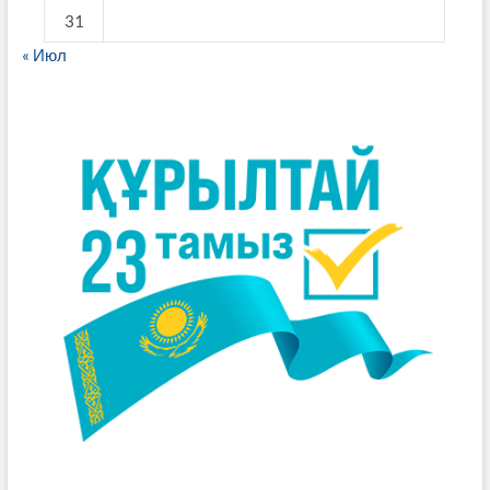
31
« Июл