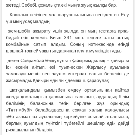
жетеді. Себебі, қожалықта екі мыңға жуық жылқы бар.
– Қожалық негізінен мал шаруашылығына негізделген. Елу
үш мың ұсақ малдың
жем-шөбін ажырату үшін жылда он мың гектарға арпа-
бидай егіп келеміз. Биыл 341 млн. теңгеге алты астық
комбайнын сатып алдым. Соның нәтижесінде егінді
шашпай-төкпей уақытында жинап алуға мүмкіндік туды,-
деген Сайрамбай Әліқұлұлы «Қайырымдылық – қайырлы
іс» екенін айтып, өзі туып-өскен Жарлысу ауылына
заманауи мешіт пен зәулім интернат салып бергенін де
жасырмады. Қайырымдылық демекші, Қарабұлақ
шатқалындағы қымызбен емдеу орталығынан қайтар
жолда қожалықтың қаржысына салынып, аудандық білім
бөлімінің балансына тегін берілген жүз орындық
«Тәттімбүбі» балабақшасына соққан халық қалаулысы
«Әр азамат өз ауылының көркейуіне осылай атсалысса,
барлық ауылдың түйткілі түбегейлі шешілер еді» дейді
ризашылығын білдіріп.