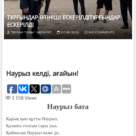
ТҰРҒЫНДАР ӨТІНІШІ ЕСКЕРІЛДІТҰРҒЫНДАР
ЕСКЕРІЛДІ
"ҚҰЛАН ТАҢЫ" АҚПАРАТ.
07.08.2026
NO COMMENTS
Наурыз келді, ағайын!
1 158
Views
Наурыз бата
Қарық қып құтты Наурыз,
Қазанға толсын сары уыз.
Қайнасын Наурыз көже де,