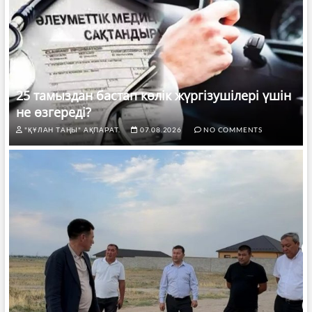
25 тамыздан бастап көлік жүргізушілері үшін
не өзгереді?
"ҚҰЛАН ТАҢЫ" АҚПАРАТ.
07.08.2026
NO COMMENTS