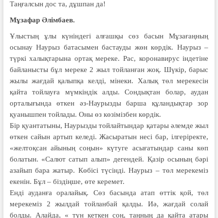
Таңғалсын дос та, дұшпан да!
Мұзафар Әлімбаев.
Ұлыстың ұлы күніндегі алғашқы сөз басын Мұзағаңның
осынау Наурыз батасымен бастауды жөн көрдік. Наурыз –
түркі халықтарына ортақ мереке. Рас, коронавирус індетіне
байланысты бұл мереке 2 жыл тойланған жоқ. Шүкір, барыс
жылы жағдай қалыпқа келді, мінеки. Халық төл мерекесін
қайта тойлауға мүмкіндік алды. Сондықтан болар, аудан
орталығында өткен әз-Наурызды барша құландықтар зор
қуанышпен тойлады. Оны өз көзімізбен көрдік.
Бір қуантатыны, Наурызды тойлайтындар қатары әлемде жыл
өткен сайын артып келеді. Жасыратын несі бар, ілгеріректе,
«желтоқсан айының соңын» күтуге асығатындар саны көп
болатын. «Салют сатып алып» дегендей. Қазір осының бәрі
азайып бара жатыр. Көбісі түсінді. Наурыз – төл мерекеміз
екенін. Бұл – біздіңше, өте керемет.
Енді ауданға оралайық. Сөз басында атап өттік қой, төл
мерекеміз 2 жылдай тойланбай қалды. Иә, жағдай солай
болды. Алайда, « түн кеткен соң, таңның да қайта атары