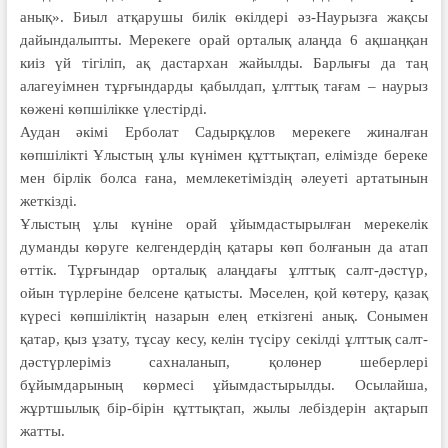
анық». Биыл атқарушы билік өкілдері әз-Наурызға жақсы
дайындалыпты. Мерекеге орай орталық алаңда 6 ақшаңқан
киіз үй тігіліп, ақ дастархан жайылды. Барлығы да таң
алагеуімнен тұрғындарды қабылдап, ұлттық тағам – наурыз
көжені көпшілікке үлестірді.
Аудан әкімі Ерболат Садырқұлов мерекеге жиналған
көпшілікті Ұлыстың ұлы күнімен құттықтап, елімізде береке
мен бірлік болса ғана, мемлекетіміздің әлеуеті артатынын
жеткізді.
Ұлыстың ұлы күніне орай ұйымдастырылған мерекелік
думанды көруге келгендердің қатары көп болғанын да атап
өттік. Тұрғындар орталық алаңдағы ұлттық салт-дәстүр,
ойын түрлеріне белсене қатысты. Мәселен, қой көтеру, қазақ
күресі көпшіліктің назарын елең еткізгені анық. Сонымен
қатар, қыз ұзату, тұсау кесу, келін түсіру секілді ұлттық салт-
дәстүрлеріміз сахналанып, қолөнер шеберлері
бұйымдарының көрмесі ұйымдастырылды. Осылайша,
жұртшылық бір-бірін құттықтап, жылы лебіздерін ақтарып
жатты.