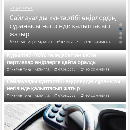
ЖАҢАЛЫҚТАР
Сайлауалды күнтәртібі өңірлердің
сұранысы негізінде қалыптасып
жатыр
"ҚҰЛАН ТАҢЫ" АҚПАРАТ.
07.08.2026
NO COMMENTS
Құрылтай-2026: теледебаттан кейін
партиялар өңірлерге қайта оралды
"ҚҰЛАН ТАҢЫ" АҚПАРАТ.
07.08.2026
NO COMMENTS
Сайлауалды күнтәртібі өңірлердің сұранысы
негізінде қалыптасып жатыр
"ҚҰЛАН ТАҢЫ" АҚПАРАТ.
07.08.2026
NO COMMENTS