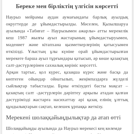
Береке мен бірліктің үлгісін көрсетті
Наурыз мейрамы аудан аумағындағы барлық ауылдық
округтерде де ұйымдастырылды. Мәселен, Қызылшаруа
ауылында «Табиғат – Наурызымен ажарлы» атты мерекелік
кеш 1987 жылғы ауыл жастарының ұйымдастыруымен,
мәдениет және кітапхана қызметкерлерінің қатысуымен
өткізілді. Ұлыстың ұлы күніне орай ұйымдастырылған
мерекеге барша ауыл тұрғындары қатысып, әр көше қазақтың
салт-дәстүрлерінен сахналық көрініс көрсетті.
Арқан тартыс, қол күрес, қазақша күрес және басқа да
көптеген ойындар ойнатылып, жеңімпаздарға жүлделі
сыйлықтар табысталды. Бұны өткізудегі басты мақсат –
қазақтың салт -дәстүрлерін дәріптеу арқылы атадан қалған
дәстүрімізді жастарға насихаттау әрі қазақ елінің ұлттық
құндылықтарын сақтап, келешек ұрпаққа жеткізу.
Мерекені шолаққайыңдылықтар да атап өтті
Шолаққайыңды ауылында да Наурыз мерекесі кең көлемде