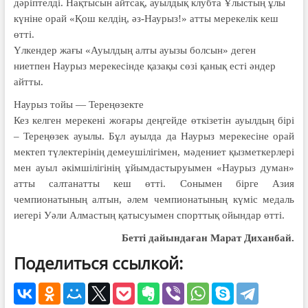
дәріптелді. Нақтысын айтсақ, ауылдық клубта Ұлыстың ұлы
күніне орай «Қош келдің, әз-Наурыз!» атты мерекелік кеш
өтті.
Үлкендер жағы «Ауылдың алты ауызы болсын» деген
ниетпен Наурыз мерекесінде қазақы сөзі қанық есті әндер
айтты.
Наурыз тойы — Тереңөзекте
Кез келген мерекені жоғары деңгейде өткізетін ауылдың бірі
– Тереңөзек ауылы. Бұл ауылда да Наурыз мерекесіне орай
мектеп түлектерінің демеушілігімен, мәдениет қызметкерлері
мен ауыл әкімшілігінің ұйымдастыруымен «Наурыз думан»
атты салтанатты кеш өтті. Сонымен бірге Азия
чемпионатының алтын, әлем чемпионатының күміс медаль
иегері Уәли Алмастың қатысуымен спорттық ойындар өтті.
Бетті дайындаған Марат Диханбай.
Поделиться ссылкой: