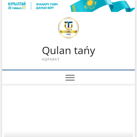
Skip
to
content
Qulan tańy
AQPARAT