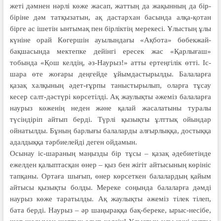
жеті дәмнен нәрлі көже жасап, жаттың да жақынның да бір-
біріне дәм татқызатын, ақ дастархан басында алқа-қотан
бірге ас ішетін ынтымақ пен бірліктің мерекесі. Ұлыстың ұлы
күніне орай Көгершін ауылындағы «Ақбота» бөбекжай-
бақшасында мектепке дейінгі ересек жас «Қарлығаш»
тобында «Қош келдің, әз-Наурыз!» атты ертеңгілік өтті. Іс-
шара өте жоғары деңгейде ұйымдастырылды. Балаларға
қазақ халқының әдет-ғұрпы таныстырылып, оларға тұсау
кесер салт-дәстүрі көрсетілді. Ақ жаулықты әжеміз балаларға
наурыз көженің неден және қалай жасалатыны туралы
түсіндіріп айтып берді. Түрлі қызықты ұлттық ойындар
ойнатылды. Бұның барлығы балаларды алғырлыққа, достыққа
адалдыққа тәрбиелейді деген ойдамын.
Осынау іс-шараның маңызды бір тұсы – қазақ әдебиетінде
ежелден қалыптасқан өнер – қыз бен жігіт айтысының көрініс
тапқаны. Ортаға шығып, өнер көрсеткен балалардың қайым
айтысы қызықты болды. Мереке соңында балаларға дәмді
наурыз көже таратылды. Ақ жаулықты әжеміз тілек тілеп,
бата берді. Наурыз – әр шаңыраққа бақ-береке, ырыс-несібе,