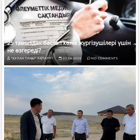
25 тамыздан бастап көлік жүргізушілері үшін
не өзгереді?
"ҚҰЛАН ТАҢЫ" АҚПАРАТ.
07.08.2026
NO COMMENTS