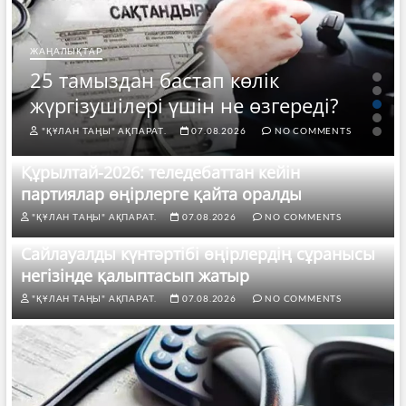
ЖАҢАЛЫҚТАР
25 тамыздан бастап көлік
жүргізушілері үшін не өзгереді?
"ҚҰЛАН ТАҢЫ" АҚПАРАТ.
07.08.2026
NO COMMENTS
Құрылтай-2026: теледебаттан кейін
партиялар өңірлерге қайта оралды
"ҚҰЛАН ТАҢЫ" АҚПАРАТ.
07.08.2026
NO COMMENTS
Сайлауалды күнтәртібі өңірлердің сұранысы
негізінде қалыптасып жатыр
"ҚҰЛАН ТАҢЫ" АҚПАРАТ.
07.08.2026
NO COMMENTS