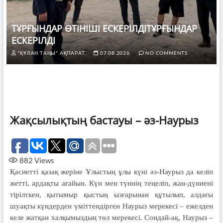
ТҰРҒЫНДАР ӨТІНІШІ ЕСКЕРІЛДІТҰРҒЫНДАР
ЕСКЕРІЛДІ
"ҚҰЛАН ТАҢЫ" АҚПАРАТ.
07.08.2026
NO COMMENTS
Жақсылықтың бастауы – әз-Наурыз
882
Views
Қасиетті қазақ жеріне Ұлыстың ұлы күні әз-Наурыз да келіп
жетті, ардақты ағайын. Күн мен түннің теңеліп, жан-дүниені
тірілткен, қытымыр қыстың ызғарынан құтылып, алдағы
шуақты күндерден үміттендірген Наурыз мерекесі – ежелден
келе жатқан халқымыздың төл мерекесі. Сондай-ақ, Наурыз –