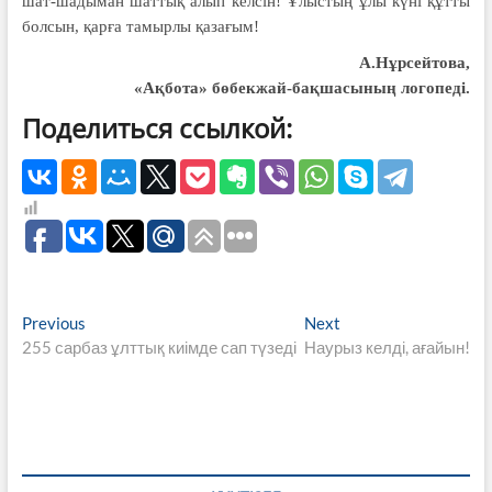
шат-шадыман шаттық алып келсін! Ұлыстың ұлы күні құтты
болсын, қарға тамырлы қазағым!
А.Нұрсейтова,
«Ақбота» бөбекжай-бақшасының логопеді.
Поделиться ссылкой:
Навигация
Previous
Next
Previous
Next
post:
post:
255 сарбаз ұлттық киімде сап түзеді
Наурыз келді, ағайын!
по
записям