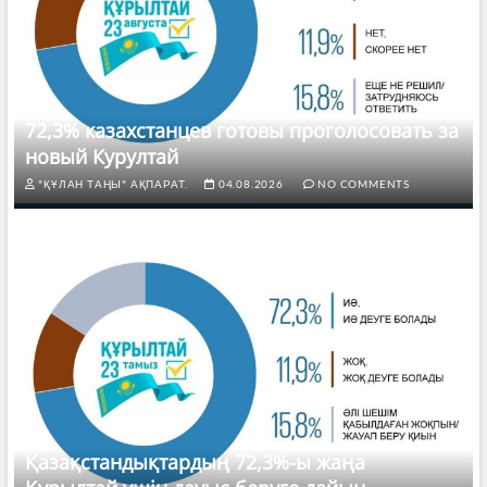
72,3% казахстанцев готовы проголосовать за
новый Курултай
"ҚҰЛАН ТАҢЫ" АҚПАРАТ.
04.08.2026
NO COMMENTS
Қазақстандықтардың 72,3%-ы жаңа