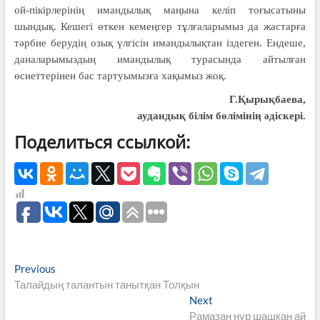
ой-пікірлерінің имандылық маңына келіп тоғысатыны
шындық. Кешегі өткен кемеңгер тұлғаларымыз да жастарға
тәрбие берудің озық үлгісін имандылықтан іздеген. Ендеше,
даналарымыздың имандылық турасында айтылған
өсиеттерінен бас тартуымызға хақымыз жоқ.
Г.Қырықбаева,
аудандық білім бөлімінің әдіскері.
Поделиться ссылкой:
Навигация
Previous
Previous
post:
Талайдың талантын танытқан Толқын
по
Next
Next
записям
post:
Рамазан нұр шашқан ай