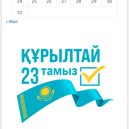
24
25
26
27
28
29
30
31
« Июл