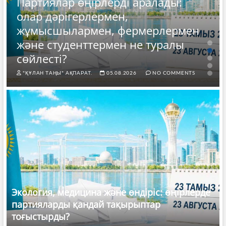
Партиялар өңірлерді аралады:
олар дәрігерлермен,
жұмысшылармен, фермерлермен
және студенттермен не туралы
сөйлесті?
"ҚҰЛАН ТАҢЫ" АҚПАРАТ.
05.08.2026
NO COMMENTS
Экология, медицина және өндіріс: өңірлерде
партияларды қандай тақырыптар
тоғыстырды?