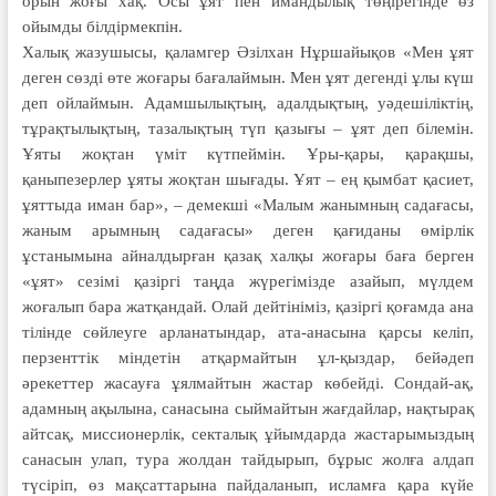
орын жоғы хақ. Осы ұят пен имандылық төңірегінде өз
ойымды білдірмекпін.
Халық жазушысы, қаламгер Әзілхан Нұршaйықов «Мен ұят
деген сөзді өте жоғары бағалаймын. Мен ұят дегенді ұлы күш
деп ойлаймын. Адамшылықтың, адалдықтың, уәдешіліктің,
тұрақтылықтың, тазалықтың түп қазығы – ұят деп білемін.
Ұяты жоқтан үміт күтпеймін. Ұры-қары, қарақшы,
қаныпезерлер ұяты жоқтан шығады. Ұят – ең қымбат қасиет,
ұяттыда иман бар», – демекші «Малым жанымның садағасы,
жаным арымның садағасы» деген қағиданы өмірлік
ұстанымына айналдырған қазақ халқы жоғары баға берген
«ұят» сезімі қазіргі таңда жүрегімізде азайып, мүлдем
жоғалып бара жатқандай. Олай дейтініміз, қазіргі қоғамда ана
тілінде сөйлеуге арланатындар, ата-анасына қарсы келіп,
перзенттік міндетін атқармайтын ұл-қыздар, бейәдеп
әрекеттер жасауға ұялмайтын жастар көбейді. Сондай-ақ,
адамның ақылына, санасына сыймайтын жағдайлар, нақтырақ
айт­сақ, миссионерлік, секталық ұйым­дарда жастарымыздың
сана­сын улап, тура жолдан тайдырып, бұрыс жолға алдап
түсіріп, өз мақ­саттарына пайдаланып, ислам­ға қара күйе