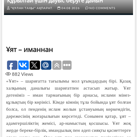
Құрылтай үшін дауыс беруге дайын
"ҚҰЛАН ТАҢЫ" АҚПАРАТ.
04.08.2026
NO COMMENTS
Ұят – иманнан
882
Views
«Ұят» – шариғатта тағылымы мол ұғымдардың бірі. Қазақ
халқының даналығы шариғатпен астасып жатыр. Ұят
дегеніміз – иман тармағының бір арнасы, ислами мінез-
құлықтың бір көрінісі. Кімде кімнің тұла бойында ұят болған
болса, ол пенденің ислам жолын ұстануы­ның көркемдігін,
дәрежесінің жоғарылығын көр­се­теді. Сонымен қатар, ұят –
адамгершіліктің жемісі, ар-намыстың қосшысы. Ұят жоқ
жерде береке-бірлік, имандылық пен әдеп сияқты қасиеттерге