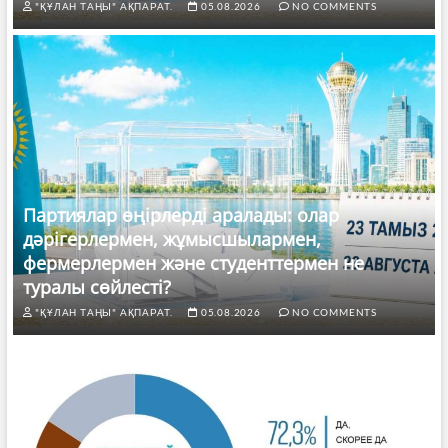
"ҚҰЛАН ТАҢЫ" АҚПАРАТ.
05.08.2026
NO COMMENTS
Партиялар өңірлерді аралады: олар
дәрігерлермен, жұмысшылармен,
фермерлермен және студенттермен не
туралы сөйлесті?
"ҚҰЛАН ТАҢЫ" АҚПАРАТ.
05.08.2026
NO COMMENTS