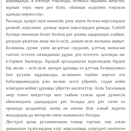
қорыққанда, я өлгенде тоқтайды, болмаса ақылына жеңгізіп,
мұным теріс екен деп біліп, ойланып өздігінен тоқтаған
адамды көрмессің».
Расында, қазіргі күні көпшілік ұялу керек болған нәрселерден
ұялмай, керісінше, ұялмау керек нәрселер­ден ұялады. Себебі
бүгінде иманның бөлігі болған ұят ұғымы ақырындап азайып,
ұялудан ұялатын жаңа нәсіл өсіп, дамып келе жатқаны ақиқат.
Болмашы дүние үшін ар-ұятын саудалап, ұлттық намысын
таптап, істеген азғындығын дұрыс деп есептеп, қоғамды лас
істермен былғауда. Бұндай арсыздықтан қорғанудың бірден
бір жолы – өсіп келе жатқан ұрпаққа өз ұлттық болмысымыз
бен рухани мұрамызды, исламмен тәрбие көрген ата
бабаларымыздың ұлы жолын әуелі үйреніп, содан кейін
өзімізден кейінгі ұрпаққа үйретіп насихаттау. Алла Тағаланың
әмір еткен міндеттері мен тыйым салған арам дүниесін
айналамдағы адам­дар­дан ұят болады деп ұят сөзін өз
орнында қолданбай, ненің не екенін біле алмай жүрген
жандардың да жетерлік еке­ні жанымызға батады.
Дәстүрлі қазақ руханиятынан тамыр тартып, нәр алған
данышпан тұлғалардың елді жақсылыққа үндеудегі көптеген