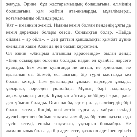
жағуда. Әрине, бұл жастарымыздың болашағына, еліміздің
болашағына қам жей­тін ата-аналарды, мұғалімдерді,
қоғамымызды ойландырады.
Ұят – иманның жемісі. Иманы кәміл болған пенденің ұяты да
кәміл дәрежеде болары сөзсіз. Сондықтан болар, «Пайда
ойлама – ар ойла», – деп ұят­тың қаншалықты қым­бат дүние
екендігін хакім Абай да дөп басып көрсеткен.
Ол өзінің «Жиыр­ма алтыншы қарасөзін­де» былай дейді:
«Енді осылардан білсеңіз бо­лады: надан ел қуанбас нәрсеге
қуанады, һәм және қуанғанда не айтып, не қойғанын, не
қылғанын өзі білмей, есі шығып, бір түрлі мастыққа кез
болып кетеді. Һәм ұялғандары ұялмас нәрседен ұялады,
ұяларлық нәрседен ұялмайды. Мұның бәрі надандық,
ақымақтықтың әсері. Бұларын айтсаң, кейбіреуі «рас, рас»
деп ұйыған болады. Оған нанба, ертең ол да әлгілердің бірі
болып кетеді. Көңілі, көзі жетіп тұрса да, хайуан секілді
әуелгі әдетінен бойын тоқтата алмайды, бір тиянақсыздыққа
түсіп кетеді, ешкім тоқтатып, ұқтырып болмайды. Не
жаманшылық болса да бір әдет етсе, қазақ ол әдетінен еріксіз