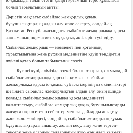
іс-қимылды талап ететін қазіргі қоғамның теріс құбылысы
болып табылатынын айтты.
Дәрістің мақсаты: сыбайлас жемқорлық құқық
бұзушылықтардың алдын алу және ескерту, сондай-ақ
Қазақстан Республикасындағы сыбайлас жемқорлыққа қарсы
заңнаманың нормативтік-құқықтық актілерін түсіндіру.
Сыбайлас жемқорлық — мемлекет пен қоғамның
тұрақтылығына және рухани мәдениетіне қауіп төндіретін
жүйелі қатер болып табылатыны сөзсіз.
Бүгінгі күні, елімізіде өзекті болып отырған, ол мынадай
сыбайлас жемқорлыққа қарсы іс-қимыл – сыбайлас
жемқорлыққа қарсы іс-қимыл субъектілерінің өз өкілеттіктері
шегіндегі сыбайлас жемқорлықтың алдын алу, оның ішінде
қоғамда сыбайлас жемқорлыққа қарсы мәдениетті
қалыптастыру, сыбайлас жемқорлық құқық бұзушылықтарды
жасауға ықпал ететін себептер мен жағдайларды анықтау
және жою жөніндегі, сондай-ақ сыбайлас жемқорлық құқық
бұзушылықтарды анықтау, жолын кесу, ашу және тергеп-
тексеру және олардың салдарларын жою жөніндегі қызметі.