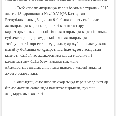
«Сыбайлас жемқорлыққа қарсы іс-қимыл туралы» 2015
жылғы 18 қарашадағы № 410-V ҚРЗ Қазақстан
Республикасының Заңының 9-бабына сәйкес, сыбайлас
жемқорлыққа қарсы мәдениетті қалыптастыру
қарастырылған, яғни сыбайлас жемқорлыққа қарсы іс-қимыл
субъектілерінің қоғамда сыбайлас жемқорлыққа
төзбеушілікті көрсететін құндылықтар жүйесін сақтау және
нығайту бойынша өз құзыреті шегінде жүзеге асыратын
қызметі. Сыбайлас жемқорлыққа қарсы мәдениетті
қалыптастыру білім беру, ақпараттық және
ұйымдастырушылық сипаттағы шаралар кешені арқылы
жүзеге асырылады.
Сондықтан, сыбайлас жемқорлыққа қарсы мәдениет әр
бір азаматтың санасында қалыптастырылып, рухани
жаңғыруымыз қажетті.