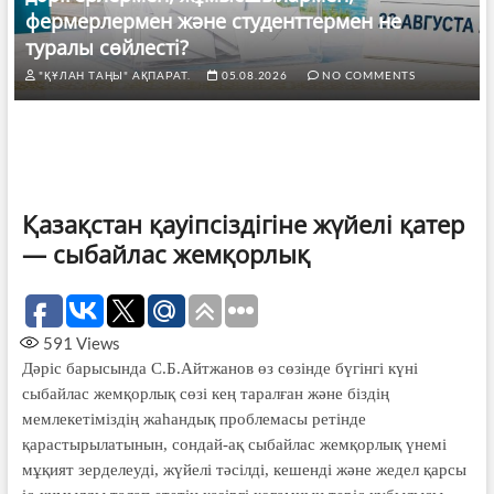
фермерлермен және студенттермен не
туралы сөйлесті?
"ҚҰЛАН ТАҢЫ" АҚПАРАТ.
05.08.2026
NO COMMENTS
Қазақстан қауіпсіздігіне жүйелі қатер
— сыбайлас жемқорлық
591
Views
Дәріс барысында С.Б.Айтжанов өз сөзінде бүгінгі күні
сыбайлас жемқорлық сөзі кең таралған және біздің
мемлекетіміздің жаһандық проблемасы ретінде
қарастырылатынын, сондай-ақ сыбайлас жемқорлық үнемі
мұқият зерделеуді, жүйелі тәсілді, кешенді және жедел қарсы