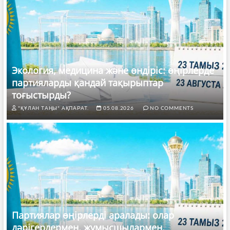
Экология, медицина және өндіріс: өңірлерде
партияларды қандай тақырыптар
тоғыстырды?
"ҚҰЛАН ТАҢЫ" АҚПАРАТ.
05.08.2026
NO COMMENTS
Партиялар өңірлерді аралады: олар
дәрігерлермен, жұмысшылармен,