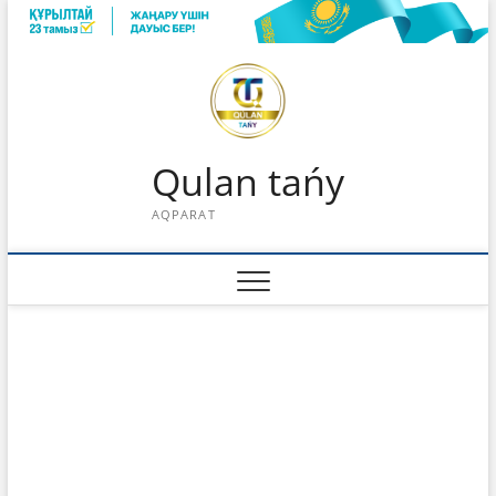
Skip
to
content
Qulan tańy
AQPARAT