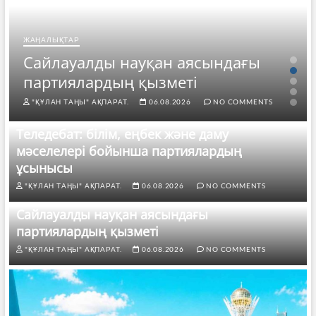
ЖАҢАЛЫҚТАР
Сайлауалды науқан аясындағы
партиялардың қызметі
"ҚҰЛАН ТАҢЫ" АҚПАРАТ.
06.08.2026
NO COMMENTS
Теледебат: білім, еңбек және даму
мәселелері бойынша партиялардың
ұсынысы
"ҚҰЛАН ТАҢЫ" АҚПАРАТ.
06.08.2026
NO COMMENTS
Сайлауалды науқан аясындағы
партиялардың қызметі
"ҚҰЛАН ТАҢЫ" АҚПАРАТ.
06.08.2026
NO COMMENTS