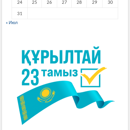
24
25
26
27
28
29
30
31
« Июл