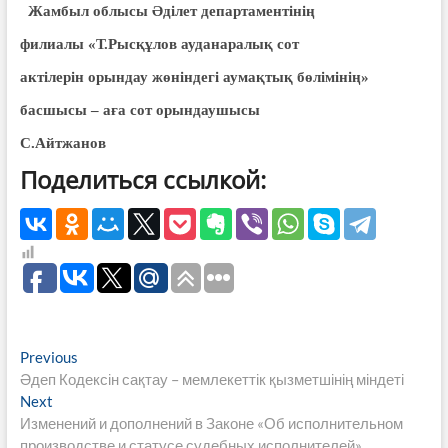
Жамбыл облысы Әділет департаментінің
филиалы «Т.Рысқұлов ауданаралық сот
актілерін орындау жөніндегі аумақтық бөлімінің»
басшысы – аға сот орындаушысы
С.Айтжанов
Поделиться ссылкой:
Навигация
Previous
Previous
post:
Әдеп Кодексін сақтау – мемлекеттік қызметшінің міндеті
по
Next
Next
записям
post:
Изменений и дополнений в Законе «Об исполнительном
производстве и статусе судебных исполнителей»