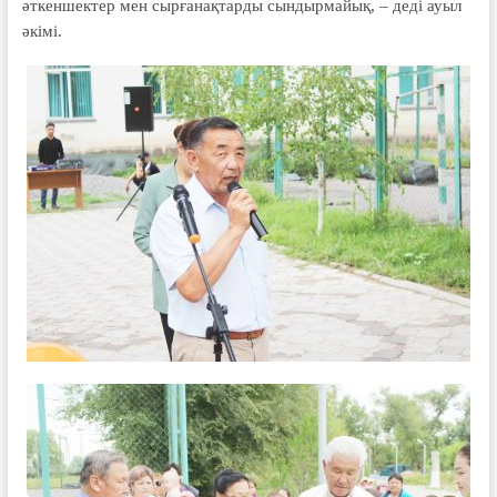
әткеншектер мен сырғанақтарды сындырмайық, – деді ауыл
әкімі.