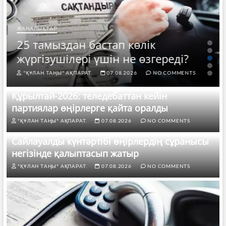
ЖАҢАЛЫҚТАР
25 тамыздан бастап көлік
жүргізушілері үшін не өзгереді?
"ҚҰЛАН ТАҢЫ" АҚПАРАТ.
07.08.2026
NO COMMENTS
Құрылтай-2026: теледебаттан кейін
партиялар өңірлерге қайта оралды
"ҚҰЛАН ТАҢЫ" АҚПАРАТ.
07.08.2026
NO COMMENTS
Сайлауалды күнтәртібі өңірлердің сұранысы
негізінде қалыптасып жатыр
"ҚҰЛАН ТАҢЫ" АҚПАРАТ.
07.08.2026
NO COMMENTS