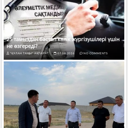
25 тамыздан бастап көлік жүргізушілері үшін
не өзгереді?
"ҚҰЛАН ТАҢЫ" АҚПАРАТ.
07.08.2026
NO COMMENTS