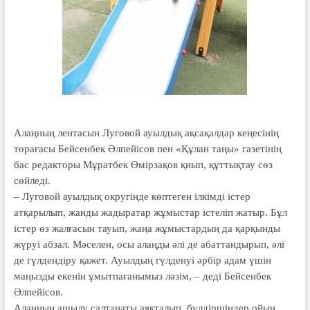
Алаңның лентасын Луговой ауылдық ақсақалдар кеңесінің
төрағасы Бейсенбек Әлпейісов пен «Құлан таңы» газетінің
бас редакторы Мұратбек Өмірзақов қиып, құттық­тау сөз
сөйледі.
– Луговой ауылдық округінде көптеген ілкімді істер
атқарылып, жанды жадыратар жұмыстар істеліп жатыр. Бұл
істер өз жалғасын тауып, жаңа жұмыстардың да қарқынды
жүруі абзал. Мәселен, осы алаңды әлі де абаттандырып, әлі
де гүлдендіру қажет. Ауылдың гүлденуі әрбір адам үшін
маңызды екенін ұмытпағанымыз ләзім, – деді Бейсенбек
Әлпейісов.
Алаңның ашылу салтанаты аяқ­талып, бүлдіршіндер ойын