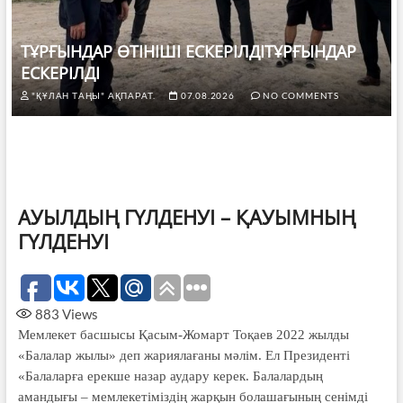
ТҰРҒЫНДАР ӨТІНІШІ ЕСКЕРІЛДІТҰРҒЫНДАР
ЕСКЕРІЛДІ
"ҚҰЛАН ТАҢЫ" АҚПАРАТ.
07.08.2026
NO COMMENTS
АУЫЛДЫҢ ГҮЛДЕНУІ – ҚАУЫМНЫҢ
ГҮЛДЕНУІ
883
Views
Мемлекет басшысы Қасым-Жомарт Тоқаев 2022 жылды
«Балалар жылы» деп жариялағаны мәлім. Ел Президенті
«Балаларға ерекше назар аудару керек. Балалардың
амандығы – мемлекетіміздің жарқын болашағының сенімді