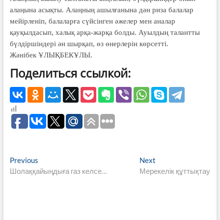
алаңына асықты. Алаңның ашылғанына дән риза балалар
мейірленіп, балаларға сүйсінген әжелер мен аналар
қауқылдасып, халық арқа-жарқа болды. Ауылдың талантты
бүл­дір­шіндері ән шырқап, өз өнерлерін көрсетті.
Жәнібек ҰЛЫҚБЕКҰЛЫ.
Поделиться ссылкой:
Навигация
Previous
Next
Previous
Next
post:
post:
Шолаққайыңдыға газ келсе…
Мерекелік құттықтау
по
записям