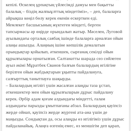
кепілі. Өскелең ұрпақтың үйлесімді дамуы мен бақытты
балалық – біздің жалпыұлттық міндетіміз», – деп, балаларға
айрықша көңіл бөлу керек екенін ескерткен еді.
Мемлекет басшысының жүктеген міндеті, берген
тапсырмасы әр өңірде орындалып жатыр. Мәселен, Луговой
ауылындағы орталық саябақ ішінде балаларға арналған ойын
алаңы ашылды. Алаңның ішіне көпшілік демалатын
орындықтар қойылып, әткеншек, сырғанақ секілді ойын
құрылғылары орнатылған. Салтанатты шарада сөз сөйлеген
ауыл әкімі Мұратбек Сванов балғын балалардың игілігіне
берілген ойын жабдықтарын ұқыпты пайдалануға,
салғырттық танытпауға шақырды.
– Балалардың игілігі үшін жасалған алаңды таза ұстап,
әткеншектер мен ойын құрылғыларын дұрыс пайдалану
керек. Әрбір адам қоғам алдындағы міндетті, ғалам
алдындағы парызды ұмытпағаны абзал. Балалардың қауіпсіз
жерде ойнап, қауіпсіз жерде жүргені ата-ана үшін де
маңызды. Сондықтан да, осы алаңды өз игілігіміз үшін дұрыс
пайдаланайық. Алаңға өзгенің емес, өз меншігім деп қарап,