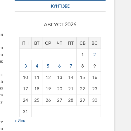
КҮНТІЗБЕ
АВГУСТ 2026
ен
ПН
ВТ
СР
ЧТ
ПТ
СБ
ВС
ын
1
2
ен
ық
3
4
5
6
7
8
9
й»
10
11
12
13
14
15
16
үй
аз
17
18
19
20
21
22
23
ға
24
25
26
27
28
29
30
ту
31
« Июл
ге
ен