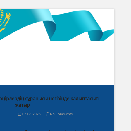
 өңірлердің сұранысы негізінде қалыптасып
жатыр
07.08.2026
No Comments