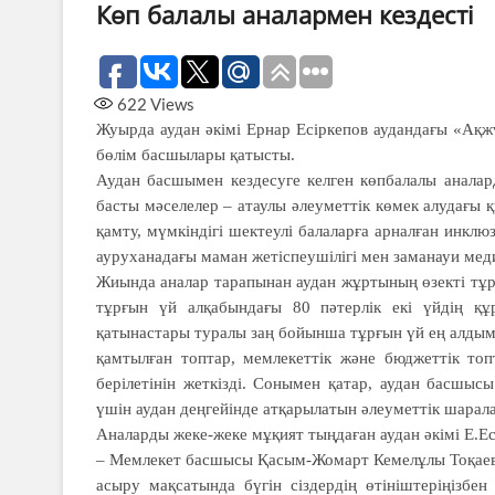
Көп балалы аналармен кездесті
622
Views
Жуырда аудан әкімі Ернар Есіркепов аудандағы «Ақж
бөлім басшылары қатысты.
Аудан басшымен кездесуге келген көп­балалы аналар
басты мәселелер – атаулы әлеуметтік көмек алудағы
қамту, мүмкіндігі шектеулі балаларға арналған инкл
ауруханадағы маман жетіспеушілігі мен заманауи ме
Жиында аналар тарапынан аудан жұртының өзекті тұрғ
тұрғын үй алқабындағы 80 пәтерлік екі үйдің құ
қатынастары туралы заң бойынша тұрғын үй ең алдыме
қамтылған топтар, мемлекеттік және бюджеттік топ
берілетінін жеткізді. Сонымен қатар, аудан басшы
үшін аудан деңгейінде атқарылатын әлеуметтік шаралар
Аналарды жеке-жеке мұқият тыңдаған аудан әкімі Е.Ес
– Мемлекет басшысы Қасым-Жомарт Кемелұлы Тоқаевт
асыру мақсатында бүгін сіздердің өтініштеріңізбе