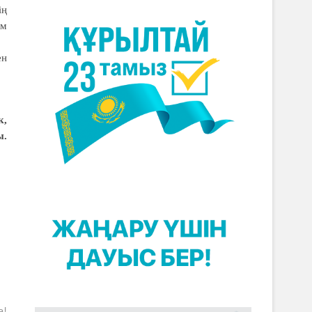
ің
ым
ен
к,
ы.
а!