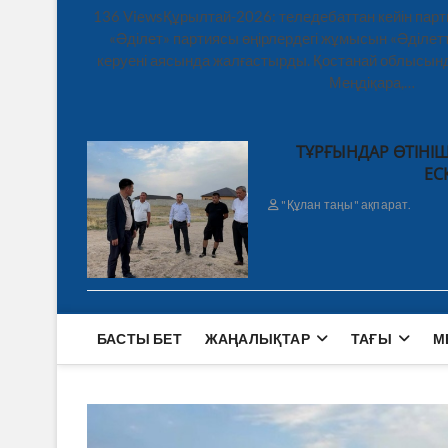
136 ViewsҚұрылтай-2026: теледебаттан кейін парт
«Әділет» партиясы өңірлердегі жұмысын «Әділетт
керуені аясында жалғастырды. Қостанай облысынд
Меңдіқара,…
ТҰРҒЫНДАР ӨТІНІШ
ЕС
"Құлан таңы" ақпарат.
БАСТЫ БЕТ
ЖАҢАЛЫҚТАР
ТАҒЫ
М