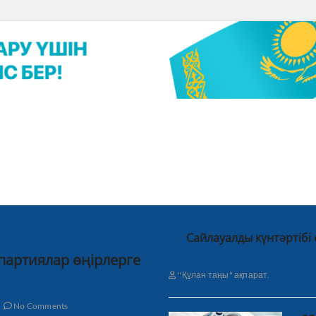
Сайлауалды күнтәртібі
 партиялар өңірлерге
"Құлан таңы" ақпарат.
No Comments