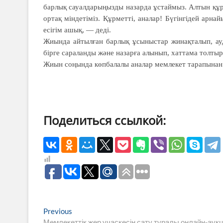
барлық сауалдарыңызды назарда ұстаймыз. Алтын құрс
ортақ міндетіміз. Құрметті, аналар! Бүгінгідей арн
есігім ашық, — деді.
Жиында айтылған барлық ұсыныстар жинақталып, ауд
бірге сараланды және назарға алынып, хаттама толты
Жиын соңында көпбалалы аналар мемлекет тарапынан 
Поделиться ссылкой:
Навигация
Previous
Previous
post:
Мемлекеттік жер учаскесін сату туралы онлайн-аук