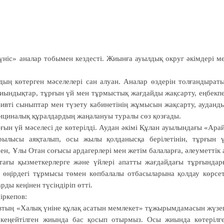
үніс» аналар тобымен кездесті. Жиынға ауылдық округ әкімдері м
дың көтерген мәселелері сан алуан. Аналар өздерін толғандырат
 қиындықтар, тұрғын үй мен тұрмыстық жағдайды жақсарту, еңбекп
юзивті сыныптар мен түзету кабинетінің жұмысын жақсарту, ауданд
дициналық құралдардың жаңалануы туралы сөз қозғады.
ын үй мәселесі де көтерілді. Аудан әкімі Құлан ауылындағы «Ара
рылысы аяқталып, осы жылы қолданысқа берілетінін, тұрғын 
н, Ұлы Отан соғысы ардагерлері мен жетім балаларға, әлеуметтік 
тағы қызметкерлерге және үйлері апатты жағдайдағы тұрғындар
сы өңірдегі тұрмысы төмен көпбалалы отбасыларына қолдау көрсе
ды кеңінен түсіндіріп өтті.
іркепов:
ың «Халық үніне құлақ асатын мем­лекет» тұжырымдамасын жүзе
н кеңейтілген жиында бас қосып отырмыз. Осы жиында көтерілг