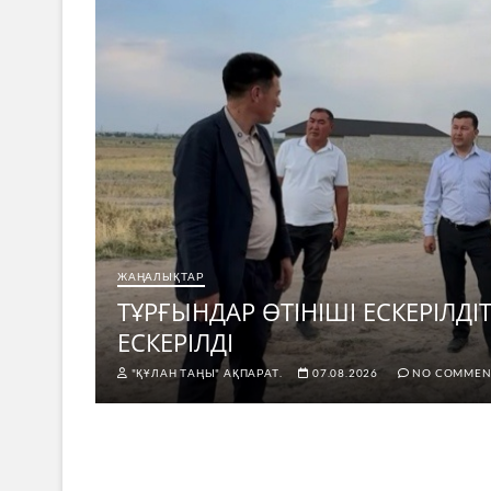
ЖАҢАЛЫҚТАР
н не
ТҰРҒЫНДАР ӨТІНІШІ ЕСКЕРІЛД
ЕСКЕРІЛДІ
"ҚҰЛАН ТАҢЫ" АҚПАРАТ.
07.08.2026
NO COMMEN