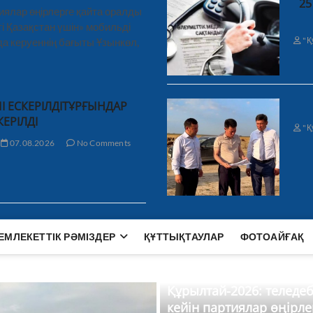
25
иялар өңірлерге қайта оралды
і Қазақстан үшін» мобильді
"Қ
а керуеннің бағыты Ұзынкөл,
І ЕСКЕРІЛДІТҰРҒЫНДАР
КЕРІЛДІ
"Қ
07.08.2026
No Comments
ЕМЛЕКЕТТІК РӘМІЗДЕР
ҚҰТТЫҚТАУЛАР
ФОТОАЙҒАҚ
Құрылтай-2026: теледе
кейін партиялар өңірле