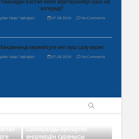
 тамыздан бастап көлік жүргізушілері үшін не
өзгереді?
ұлан таңы" ақпарат.
07.08.2026
No Comments
Көкдөненді көркейтуге көп күш салу керек
ұлан таңы" ақпарат.
07.08.2026
No Comments
баттан
Сайлауалды күнтәртібі
рге
өңірлердің сұранысы