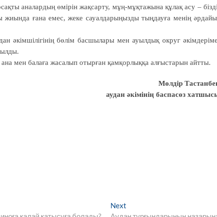
ақты аналардың өмірін жақсарту, мұң-мұқтажына құлақ асу – бізд
айы жиында ғана емес, жеке сауалдарыңызды тыңдауға менің әрдай
ан әкімшілігінің бөлім басшылары мен ауылдық округ әкімдерім
рылды.
ана мен балаға жасалып отырған қамқорлыққа алғыстарын айтты.
Мөлдір Тастанбе
аудан әкімінің баспасөз хатшыс
Next
Next
post:
циноға қалай қатысуға болады?
Аудан тұрғындарының назарын