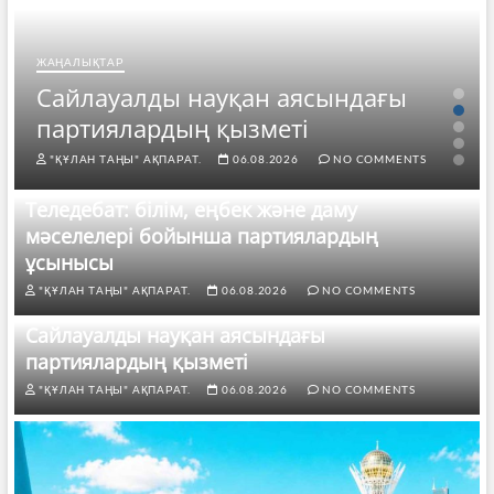
ЖАҢАЛЫҚТАР
Сайлауалды науқан аясындағы
партиялардың қызметі
"ҚҰЛАН ТАҢЫ" АҚПАРАТ.
06.08.2026
NO COMMENTS
Теледебат: білім, еңбек және даму
мәселелері бойынша партиялардың
ұсынысы
"ҚҰЛАН ТАҢЫ" АҚПАРАТ.
06.08.2026
NO COMMENTS
Сайлауалды науқан аясындағы
партиялардың қызметі
"ҚҰЛАН ТАҢЫ" АҚПАРАТ.
06.08.2026
NO COMMENTS