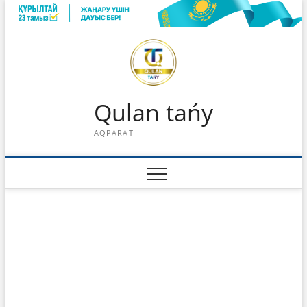
Skip
to
content
Qulan tańy
AQPARAT