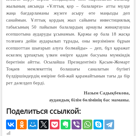
жылының аясында «Ұлттық қор – балаларға» атты мүлде
жаңа бағдарламаны жүзеге асыру өте маңызды деп
санаймын. Ұлттық қордың жыл сайынғы инвестициялық
табысының 50 пайызын балалардың арнаулы жинақтаушы
есепшотына аударуды ұсынамын. Қаржы әр бала 18 жасқа
толғанға дейін аударылып тұрады, оны мерзімінен бұрын
есепшоттан шығарып алуға болмайды» – деп, бұл қаражат
өскелең ұрпақтың үлкен өмірге қадам басуына мүмкіндік
беретінін айтты. Осылайша Президентіміз Қасым-Жомарт
Тоқаев мемлекеттің болашағы саналатын бүгінгі
бүлдіршіндердің өміріне бей-жай қарамайтынын тағы да бір
рет дәлелдеп берді.
Назым Садықбекова,
аудандық білім бөлімінің бас маманы.
Поделиться ссылкой: