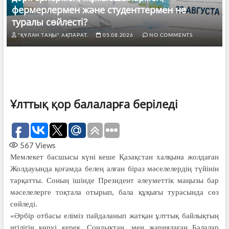
фермерлермен және студенттермен не
туралы сөйлесті?
"ҚҰЛАН ТАҢЫ" АҚПАРАТ.
05.08.2026
NO COMMENTS
Ұлттық қор балаларға беріледі
567
Views
Мемлекет басшысы күні кеше Қазақстан халқына жолдаған
Жолдауында қоғамда белең алған біраз мәселелердің түйінін
тарқатты. Соның ішінде Президент әлеуметтік маңызы бар
мәселелерге тоқтала отырып, бала құқығы турасында сөз
сөйледі.
«Әрбір отбасы еліміз пайдаланып жатқан ұлттық байлықтың
игілігін көруі керек. Сондықтан, мен жариялаған Балалар