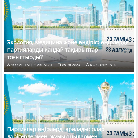
Экология, медицина және өндіріс: өңірлерде
партияларды қандай тақырыптар
тоғыстырды?
"ҚҰЛАН ТАҢЫ" АҚПАРАТ.
05.08.2026
NO COMMENTS
Партиялар өңірлерді аралады: олар
дәрігерлермен, жұмысшылармен,