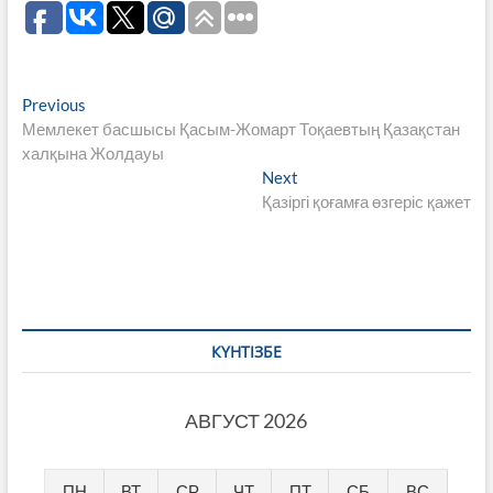
Навигация
Previous
Previous
post:
Мемлекет басшысы Қасым-Жомарт Тоқаевтың Қазақстан
по
халқына Жолдауы
записям
Next
Next
post:
Қазіргі қоғамға өзгеріс қажет
КҮНТІЗБЕ
АВГУСТ 2026
ПН
ВТ
СР
ЧТ
ПТ
СБ
ВС