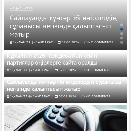
ЖАҢАЛЫҚТАР
Сайлауалды күнтәртібі өңірлердің
сұранысы негізінде қалыптасып
жатыр
"ҚҰЛАН ТАҢЫ" АҚПАРАТ.
07.08.2026
NO COMMENTS
Құрылтай-2026: теледебаттан кейін
партиялар өңірлерге қайта оралды
"ҚҰЛАН ТАҢЫ" АҚПАРАТ.
07.08.2026
NO COMMENTS
Сайлауалды күнтәртібі өңірлердің сұранысы
негізінде қалыптасып жатыр
"ҚҰЛАН ТАҢЫ" АҚПАРАТ.
07.08.2026
NO COMMENTS