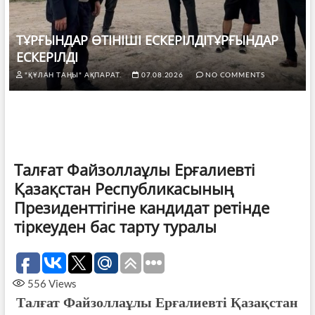
ТҰРҒЫНДАР ӨТІНІШІ ЕСКЕРІЛДІТҰРҒЫНДАР
ЕСКЕРІЛДІ
"ҚҰЛАН ТАҢЫ" АҚПАРАТ.
07.08.2026
NO COMMENTS
Талғат Файзоллаұлы Ерғалиевті
Қазақстан Республикасының
Президенттігіне кандидат ретінде
тіркеуден бас тарту туралы
556
Views
Талғат Файзоллаұлы Ерғалиевті Қазақстан