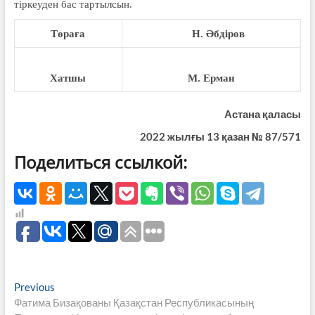
тіркеуден бас тартылсын.
Төраға
Н. Әбдіров
Хатшы
М. Ерман
Астана қаласы
2022 жылғы 13 қазан
№ 87/571
Поделиться ссылкой:
Навигация
Previous
Previous
post:
Фатима Бизақованы Қазақстан Республикасының
по