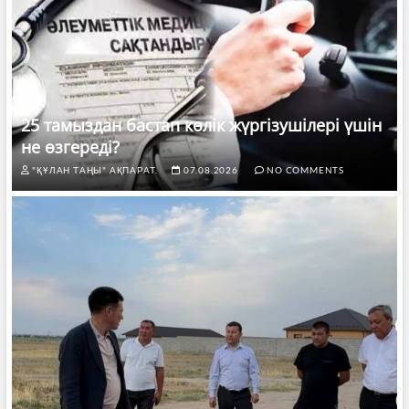
25 тамыздан бастап көлік жүргізушілері үшін
не өзгереді?
"ҚҰЛАН ТАҢЫ" АҚПАРАТ.
07.08.2026
NO COMMENTS