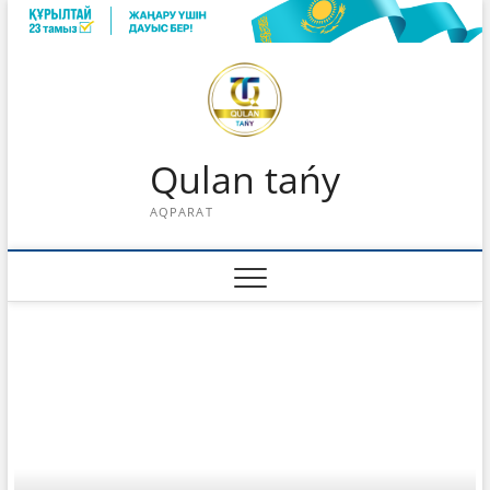
Skip
to
content
Qulan tańy
AQPARAT