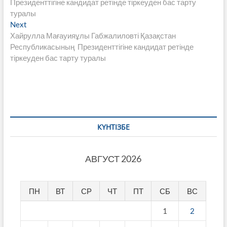
Президенттігіне кандидат ретінде тіркеуден бас тарту
записям
туралы
Next
Next
post:
Хайрулла Мағауияұлы Габжалиловті Қазақстан
Республикасының Президенттігіне кандидат ретінде
тіркеуден бас тарту туралы
КҮНТІЗБЕ
АВГУСТ 2026
ПН
ВТ
СР
ЧТ
ПТ
СБ
ВС
1
2