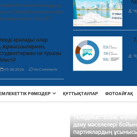
па
лелері бойынша партиялардың
"Қ
ханұлы OpenAI компаниясымен
 мың мұғалімнің ChatGPT…
лерді аралады: олар
7
н, жұмысшылармен,
студенттермен не туралы
"Қ
йлесті?
05.08.2026
No Comments
ЕМЛЕКЕТТІК РӘМІЗДЕР
ҚҰТТЫҚТАУЛАР
ФОТОАЙҒАҚ
Теледебат: білім, еңбек
даму мәселелері бойы
партиялардың ұсыныс