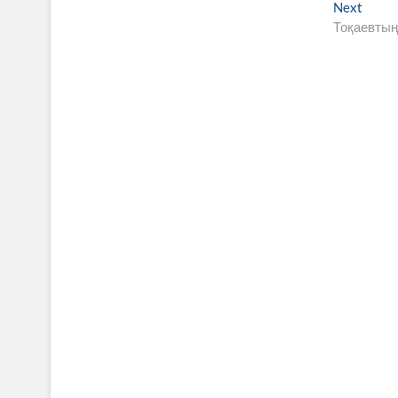
по
Next
Next
записям
post:
Тоқаевтың