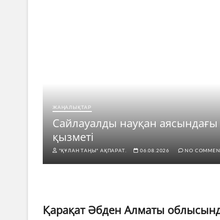
ЖАҢАЛЫҚТАР
рі
Сайлауалды науқан аясындағы
қызметі
"ҚҰЛАН ТАҢЫ" АҚПАРАТ.
06.08.2026
NO COMMEN
Қарақат Әбден Алматы облысында