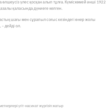
а өлшеусіз үлес қосқан алып тұлға. Күміскөмей әнші 1922
азалы қаласында дүниеге келген.
жастық шағы мен сұрапыл соғыс кезіндегі өнер жолы
– дейді ол.
керлері үгіт-насихат жүргізіп жатыр