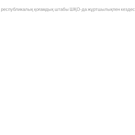
 республикалық қоғамдық штабы ШҚО-да жұртшылықпен кездес