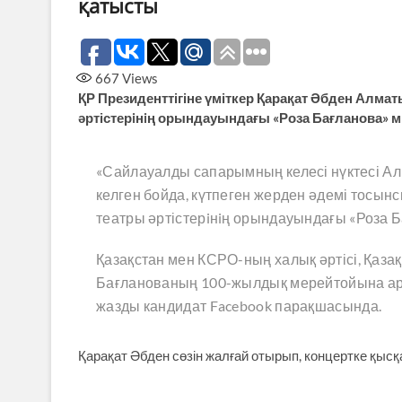
қатысты
667
Views
ҚР Президенттігіне үміткер Қарақат Әбден Алма
әртістерiнiң орындауындағы «Роза Бағланова» 
«Сайлауалды сапарымның келесі нүктесі Ал
келген бойда, күтпеген жерден әдемі тосынс
театры әртістерiнiң орындауындағы «Роза 
Қазақстан мен КСРО-ның халық әртісі, Қаз
Бағланованың 100-жылдық мерейтойына арн
жазды кандидат Facebook парақшасында.
Қарақат Әбден сөзін жалғай отырып, концертке қысқ