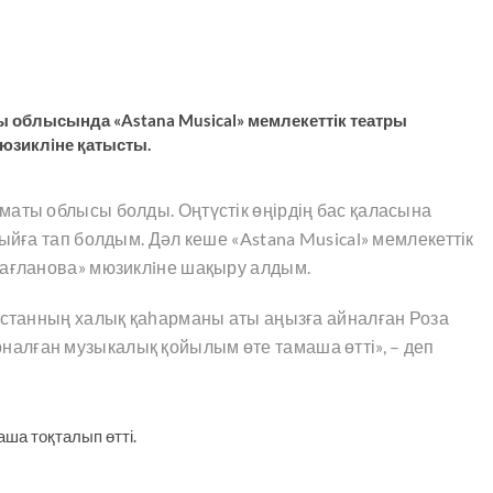
ты облысында «Astana Musical» мемлекеттік театры
мюзиклiне қатысты.
маты облысы болды. Оңтүстік өңірдің бас қаласына
ыйға тап болдым. Дәл кеше «Astana Musical» мемлекеттік
Бағланова» мюзиклiне шақыру алдым.
ақстанның халық қаһарманы аты аңызға айналған Роза
алған музыкалық қойылым өте тамаша өтті», – деп
аша тоқталып өтті.