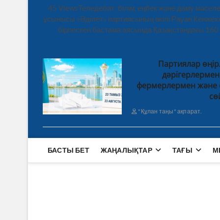
45 ViewsТеледебат: білім, еңбек және даму мәсе
ұсынысы «Әділет» партиясының өкілі Рауан Кенже
бірлескен бастама аясында Қазақстандағы 160
Партиялар өңір
дәрігерлерме
фермерлермен және 
сө
"Құлан таңы" ақпарат.
БАСТЫ БЕТ
ЖАҢАЛЫҚТАР
ТАҒЫ
М