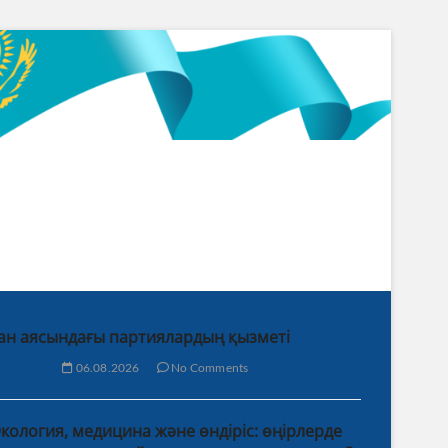
ан аясындағы партиялардың қызметі
06.08.2026
No Comments
кология, медицина және өндіріс: өңірлерде