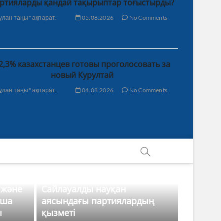
ртияларды қандай тақырыптар тоғыстырды?
ұлан таңы" ақпарат.
05.08.2026
No Comments
2,3% казахстанцев готовы проголосовать за
новый Курултай
ұлан таңы" ақпарат.
04.08.2026
No Comments
 және
Сайлауалды науқан
нша
аясындағы партиялардың
ы
қызметі