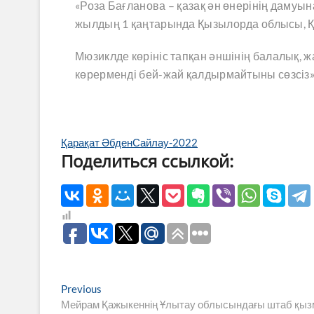
«Роза Бағланова – қазақ ән өнерінің дамуын
жылдың 1 қаңтарында Қызылорда облысы, Қ
Мюзиклде көрініс тапқан әншінің балалық, 
көрерменді бей-жай қалдырмайтыны сөзсіз», 
Қарақат Әбден
Сайлау-2022
Поделиться ссылкой:
Навигация
Previous
Previous
post:
Мейрам Қажыкеннің Ұлытау облысындағы штаб қызмет