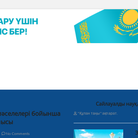
Сайлауалды науқ
 мәселелері бойынша
"Құлан таңы" ақпарат.
нысы
Э
No Comments