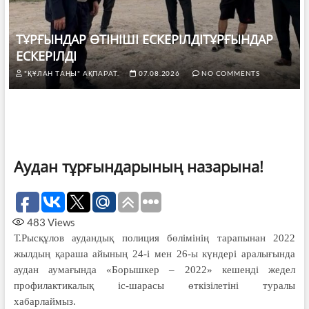
ТҰРҒЫНДАР ӨТІНІШІ ЕСКЕРІЛДІТҰРҒЫНДАР
ЕСКЕРІЛДІ
"ҚҰЛАН ТАҢЫ" АҚПАРАТ.
07.08.2026
NO COMMENTS
Аудан тұрғындарының назарына!
483
Views
Т.Рысқұлов аудандық полиция бөлімінің тарапынан 2022
жылдың қараша айының 24-і мен 26-ы күндері аралығында
аудан аумағында «Борышкер – 2022» кешенді жедел
профилак­тикалық іс-шарасы өткізілетіні туралы
хабарлаймыз.