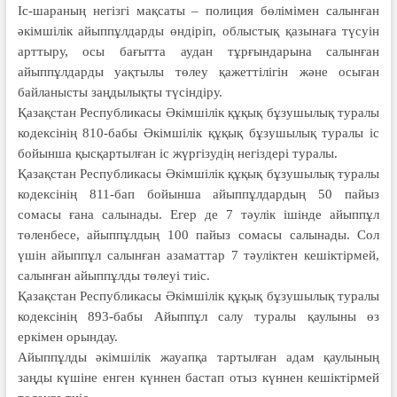
Іс-шараның негізгі мақсаты – полиция бөлімімен салынған
әкім­шілік айыппұлдарды өндіріп, облыстық қазынаға түсуін
арттыру, осы бағытта аудан тұрғындарына салынған
айыппұлдарды уақтылы төлеу қажеттілігін және осыған
байланысты заңдылықты түсіндіру.
Қазақстан Республикасы Әкімшілік құқық бұзушылық туралы
кодексінің 810-бабы Әкiмшiлiк құқық бұзушылық туралы іс
бойынша қысқартылған іс жүргізудің негіздері туралы.
Қазақстан Республикасы Әкімшілік құқық бұзушылық туралы
кодексінің 811-бап бойынша айыппұлдардың 50 пайыз
сомасы ғана салынады. Егер де 7 тәулік ішінде айыппұл
төленбесе, айыппұлдың 100 пайыз сомасы салынады. Сол
үшін айыппұл салынған азаматтар 7 тәуліктен кешіктірмей,
салынған айыппұлды төлеуі тиіс.
Қазақстан Республикасы Әкімшілік құқық бұзушылық туралы
кодексінің 893-бабы Айыппұл салу туралы қаулыны өз
еркімен орындау.
Айыппұлды әкімшілік жауапқа тартылған адам қаулының
заңды күшіне енген күннен бастап отыз күннен кешіктірмей