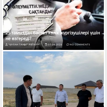
25 тамыздан бастап көлік жүргізушілері үшін
не өзгереді?
"ҚҰЛАН ТАҢЫ" АҚПАРАТ.
07.08.2026
NO COMMENTS