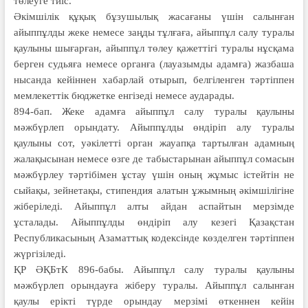
төлеуге тиіс.
Әкімшілік құқық бұзушылық жасағаны үшін салынған
айыппұлды жеке немесе заңды тұлғаға, айыппұл салу туралы
қаулыны шығарған, айыппұл төлеу қажеттігі туралы нұсқама
берген судьяға немесе органға (лауазымды адамға) жазбаша
нысанда кейіннен хабарлай отырып, белгіленген тәртіппен
мемлекеттік бюджетке енгізеді немесе аударады.
894-бап. Жеке адамға айыппұл салу туралы қаулыны
мәжбүрлеп орындату. Айыппұлды өндіріп алу туралы
қаулыны сот, уәкілетті орган жауапқа тартылған адамның
жалақысынан немесе өзге де табыс­тарынан айыппұл сомасын
мәжбүрлеу тәртібімен ұстау үшін оның жұмыс істейтін не
сыйақы, зейнетақы, стипендия алатын ұжымның әкімшілігіне
жіберіледі. Айыппұл алты айдан аспайтын мерзімде
ұсталады. Айыппұлды өндіріп алу кезегі Қазақстан
Республикасының Азаматтық кодексінде көзделген тәртіппен
жүргізіледі.
ҚР ӘҚБтК 896-бабы. Айыппұл салу туралы қаулыны
мәжбүрлеп орындауға жіберу туралы. Айыппұл салынған
қаулы ерікті түрде орындау мерзімі өткеннен кейін