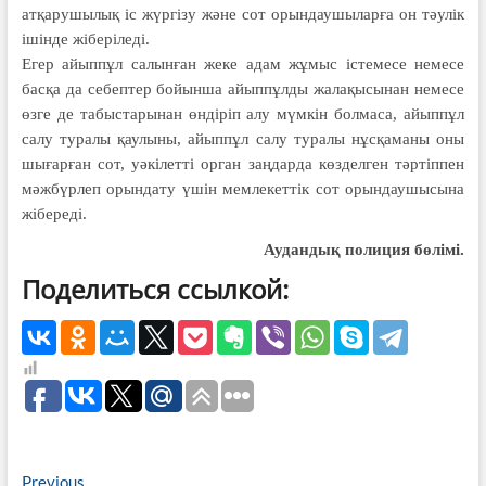
атқарушылық іс жүргізу және сот орындаушыларға он тәулік
ішінде жіберіледі.
Егер айыппұл салынған жеке адам жұмыс істемесе немесе
басқа да себептер бойынша айыппұлды жалақысынан немесе
өзге де табыс­тарынан өндіріп алу мүмкін болмаса, айыппұл
салу туралы қаулыны, айыппұл салу туралы нұсқаманы оны
шығарған сот, уәкілетті орган заңдарда көзделген тәртіппен
мәжбүрлеп орындату үшін мемлекеттік сот орындаушысына
жібереді.
Аудандық полиция бөлімі.
Поделиться ссылкой:
Навигация
Previous
Previous