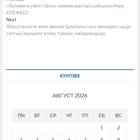
post:
«Әулиеата үміті» облыс әкімінің жастар сыйлығын беру
по
ЕРЕЖЕСІ
записям
Next
Next
post:
Жер учаскесін жеке меншік құқығына сату жөніндегі сауда-
саттық (аукцион) өткізу туралы хабарландыру
КҮНТІЗБЕ
АВГУСТ 2026
ПН
ВТ
СР
ЧТ
ПТ
СБ
ВС
1
2
3
4
5
6
7
8
9