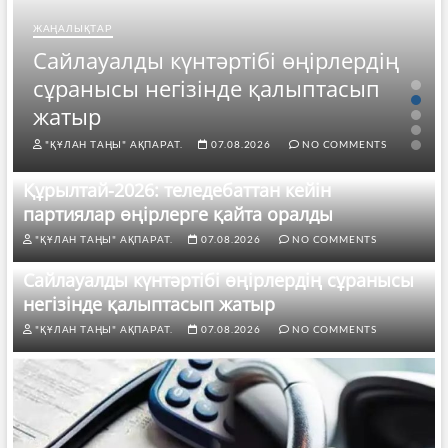
ЖАҢАЛЫҚТАР
Сайлауалды күнтәртібі өңірлердің
сұранысы негізінде қалыптасып
жатыр
"ҚҰЛАН ТАҢЫ" АҚПАРАТ.
07.08.2026
NO COMMENTS
Құрылтай-2026: теледебаттан кейін
партиялар өңірлерге қайта оралды
"ҚҰЛАН ТАҢЫ" АҚПАРАТ.
07.08.2026
NO COMMENTS
Сайлауалды күнтәртібі өңірлердің сұранысы
негізінде қалыптасып жатыр
"ҚҰЛАН ТАҢЫ" АҚПАРАТ.
07.08.2026
NO COMMENTS