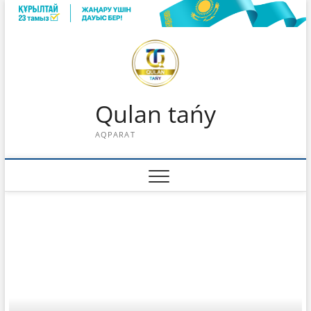
Skip
to
content
Qulan tańy
AQPARAT