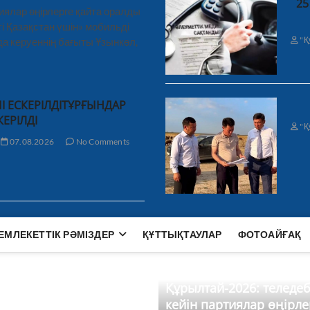
25
иялар өңірлерге қайта оралды
і Қазақстан үшін» мобильді
"Қ
а керуеннің бағыты Ұзынкөл,
І ЕСКЕРІЛДІТҰРҒЫНДАР
КЕРІЛДІ
"Қ
07.08.2026
No Comments
ЕМЛЕКЕТТІК РӘМІЗДЕР
ҚҰТТЫҚТАУЛАР
ФОТОАЙҒАҚ
Құрылтай-2026: теледе
кейін партиялар өңірле