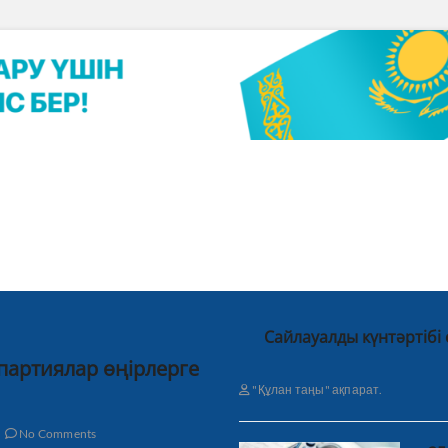
Сайлауалды күнтәртібі
 партиялар өңірлерге
"Құлан таңы" ақпарат.
No Comments