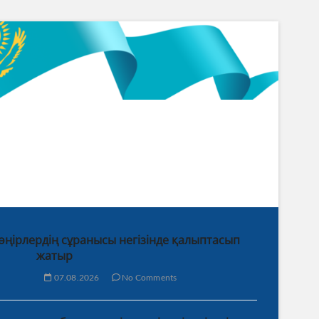
 өңірлердің сұранысы негізінде қалыптасып
жатыр
07.08.2026
No Comments