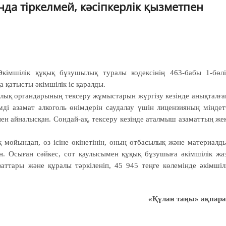
нда тіркелмей, кәсіпкерлік қызметпен
кімшілік құқық бұзушылық туралы кодексінің 463-бабы 1-бөлі
 қатысты әкімшілік іс қаралды.
лық органдарының тексеру жұмыстарын жүргізу кезінде анықталға
мді азамат алкоголь өнімдерін саудалау үшін лицензияның міндет
іспен айналысқан. Сондай-ақ, тексеру кезінде аталмыш азаматтың же
қ мойындап, өз ісіне өкінетінін, оның отбасылық және материалд
ан. Осыған сәйкес, сот қаулысымен құқық бұзушыға әкімшілік жа
аттары және құралы тәркiленіп, 45 945 теңге көлемінде әкімшіл
«Құлан таңы» ақпара