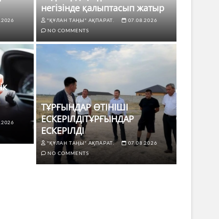
негізінде қалыптасып жатыр
.2026
"ҚҰЛАН ТАҢЫ" АҚПАРАТ.
07.08.2026
NO COMMENTS
ік
ТҰРҒЫНДАР ӨТІНІШІ
ЕСКЕРІЛДІТҰРҒЫНДАР
.2026
ЖАҢАЛЫҚТ
ЕСКЕРІЛДІ
 көлік жүргізушілері үшін не
ТҰРҒЫ
"ҚҰЛАН ТАҢЫ" АҚПАРАТ.
07.08.2026
ЕСКЕР
NO COMMENTS
8.2026
NO COMMENTS
"ҚҰЛАН Т