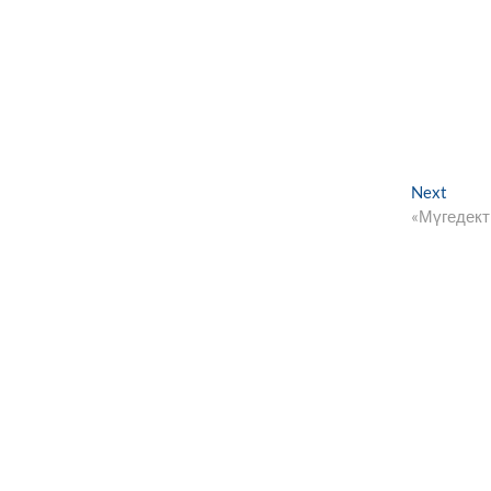
Next
Next
post:
«Мүгедекті