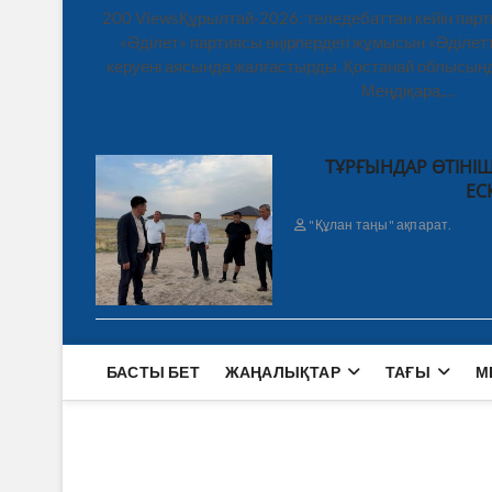
200 ViewsҚұрылтай-2026: теледебаттан кейін парт
«Әділет» партиясы өңірлердегі жұмысын «Әділетт
керуені аясында жалғастырды. Қостанай облысынд
Меңдіқара,…
ТҰРҒЫНДАР ӨТІНІШ
ЕС
"Құлан таңы" ақпарат.
БАСТЫ БЕТ
ЖАҢАЛЫҚТАР
ТАҒЫ
М