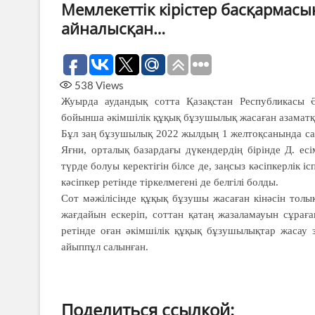
Мемлекеттік кірістер басқармасы
айналысқан…
538
Views
Жуырда аудандық сотта Қазақстан Республикасы Ә
бойынша әкімшілік құқық бұзушылық жасаған азаматқа
Бұл заң бұзушылық 2022 жылдың 1 желтоқсанында са
Яғни, орталық базардағы дүкендердің бірінде Д. есі
түрде болуы керектігін білсе де, заңсыз кәсіпкерлік 
кәсіпкер ретінде тіркелмегені де белгілі болды.
Сот мәжілісінде құқық бұзушы жасаған кінәсін толы
жағдайын ескеріп, соттан қатаң жазаламауын сұрағ
ретінде оған әкiмшiлiк құқық бұзушылықтар жасау з
айыппұл салынған.
Поделиться ссылкой: