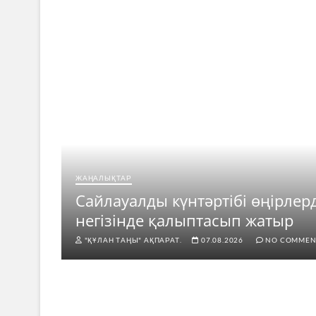
ЖАҢАЛЫҚТАР
ар
Сайлауалды күнтәртібі өңірлер
негізінде қалыптасып жатыр
"ҚҰЛАН ТАҢЫ" АҚПАРАТ.
07.08.2026
NO COMMEN