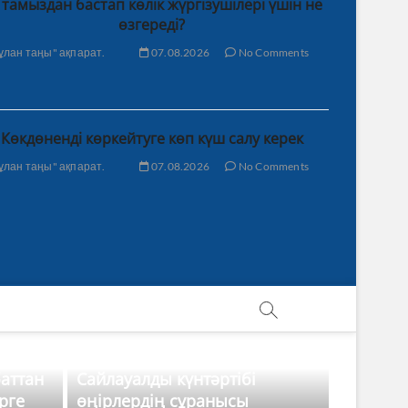
 тамыздан бастап көлік жүргізушілері үшін не
өзгереді?
ұлан таңы" ақпарат.
07.08.2026
No Comments
Көкдөненді көркейтуге көп күш салу керек
ұлан таңы" ақпарат.
07.08.2026
No Comments
баттан
Сайлауалды күнтәртібі
рге
өңірлердің сұранысы