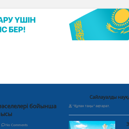
Сайлауалды науқ
 мәселелері бойынша
"Құлан таңы" ақпарат.
нысы
Э
No Comments