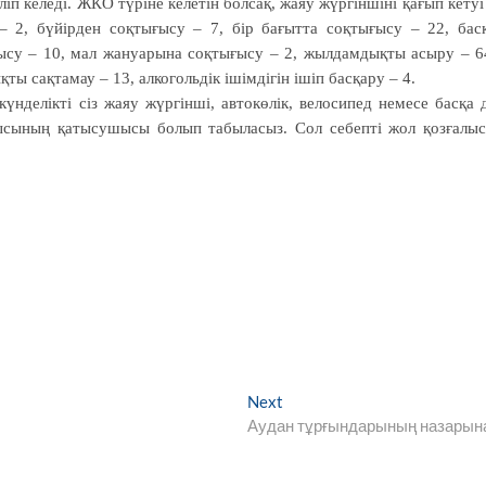
ліп келеді. ЖКО түріне келетін болсақ, жаяу жүргіншіні қағып кетуі
 – 2, бүйірден соқтығысу – 7, бір бағытта соқтығысу – 22, бас
ғысу – 10, мал жануарына соқтығысу – 2, жылдамдықты асыру – 6
ты сақтамау – 13, алкогольдік ішімдігін ішіп басқару – 4.
нделікті сіз жаяу жүргінші, автокөлік, велосипед немесе басқа 
лысының қатысушысы болып табыласыз. Сол себепті жол қозғалы
Next
Next
post:
Аудан тұрғындарының назарын