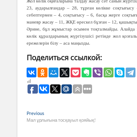
Жол көлік оқиғаларына талдау жасау сәт сайын жүргізі
23, аударылғандар – 28, тұрған көлікке соқтығысу
себептермен – 4, соқтығысу – 6, басқа жерге соқты
маневр жасау – 11, ЖҚЕ өрескел бұзған – 12, қашықтық
Әрине, бұл жұмыстар осымен тоқтал­майды. Алайда кү
көлік құралдарының жүргізушісі ретінде жол қозға
ережелерін білу – аса маңызды.
Поделиться ссылкой:
Навигация
Previous
Previous
post:
Мал ұрлығына тосқауыл қояйық!
по
записям