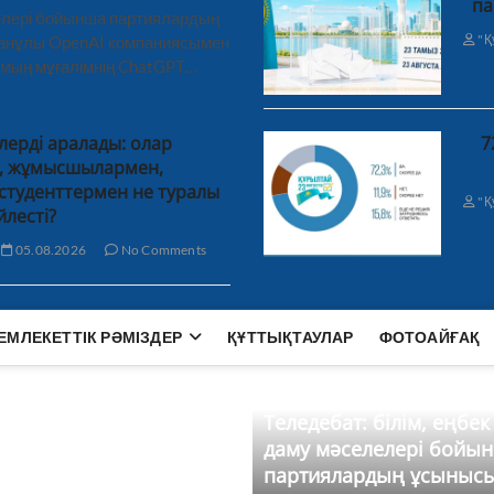
па
лелері бойынша партиялардың
"Қ
ханұлы OpenAI компаниясымен
 мың мұғалімнің ChatGPT…
лерді аралады: олар
7
н, жұмысшылармен,
студенттермен не туралы
"Қ
йлесті?
05.08.2026
No Comments
ЕМЛЕКЕТТІК РӘМІЗДЕР
ҚҰТТЫҚТАУЛАР
ФОТОАЙҒАҚ
Теледебат: білім, еңбек
даму мәселелері бойы
партиялардың ұсыныс