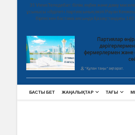
35 ViewsТеледебат: білім, еңбек және даму мәсе
ұсынысы «Әділет» партиясының өкілі Рауан Кенже
бірлескен бастама аясында Қазақстандағы 160
Партиялар өңір
дәрігерлерме
фермерлермен және 
сө
"Құлан таңы" ақпарат.
БАСТЫ БЕТ
ЖАҢАЛЫҚТАР
ТАҒЫ
М