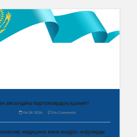
ан аясындағы партиялардың қызметі
06.08.2026
No Comments
кология, медицина және өндіріс: өңірлерде