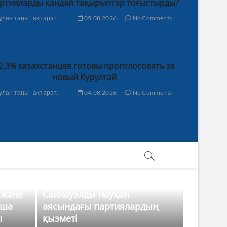
ртияларды қандай тақырыптар тоғыстырды?
ұлан таңы" ақпарат.
05.08.2026
No Comments
2,3% казахстанцев готовы проголосовать за
новый Курултай
ұлан таңы" ақпарат.
04.08.2026
No Comments
 және
Сайлауалды науқан
нша
аясындағы партиялардың
ы
қызметі