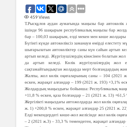
459
Views
Т.Рысқұлов аудан аумағында маңызы бар автокөлі
ішінде 96 шақырым республикалық маңызы бар жолд
бар – 100,03 шақырым, елді мекен мен көше жолдары
Бүгінгі күнде автокөліксіз зама­науи өмірді елестету 
шығарылатын авто­көліктер саны күн сайын артып келе
артып келеді. Жүргізушілердің кінә­сінен болатын жол
да артып келеді. Көлік жүргізушілердің жол е
сақтамайтындықтан жолдарда мерт болғандардың жән
Жалпы, жол көлік оқиғаларының саны – 104 (2021 ж.
өскен, жарақат алғандар – 199 (2021 ж. 193) +3,1% өс
Жолдардың маңыздығы бойынша: Республикалық маңыз
+11,8 % өскен, қаза болғандар – 21 (2021 ж. 13) +61,5
Жергілікті маңыздағы автожолдарда жол көлік оқиғалар
ж. 1) +200,0 % өскен, жарақат алғандар 25 (2021 ж. 22
Елді мекендердегі көше-жол желісінде жол көлік оқиғ
– 2 (2021 ж.3) – 33,3 % төмендеген, жарақат алғандар 