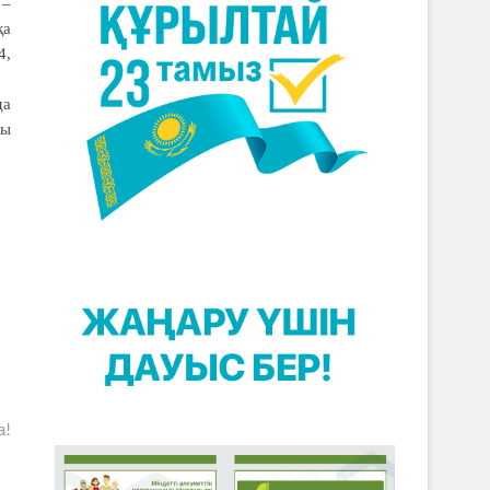
 –
қа
4,
да
сы
а!