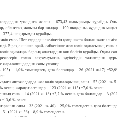
к жолдардың ұзындығы жалпы – 673,43 шақырымды құрайды. Он
ар, облыстық маңызы бар жолдар – 100 шақырым, аудандық маңы
 – 377,4 шақырымды құрайды.
мүмкін емес. Шет елдерден әкелінетін қолданыста бол­ған және еліміз
ді. Бірақ өкі­ніш­ке орай, сәйкесінше жол көлік оқиғасының саны 
 көлік оқиғалары бар­лық апаттардың көп бөлігін құрайды. Оқи­ға са
режелерін толық сақтамауынан, қауіпсіздік талаптарын дұр
е жараланғандардың саны ұлғаюда.
 105) – 1,0% төмендеген, қаза болғандар – 26 (2021 ж.17) +52,
кен.
дағы автожолдарда жол көлік оқиғаларының саны – 57 (2021 ж. 5
 % өскен, жарақат алғандар – 123 (2021 ж. 115) +7,0 % өскен.
ының саны – 14 (2021 ж. 13) +7,7 % өскен, қаза болғандар – 3 (20
) +13,6 % өскен.
аларының саны – 33 (2021 ж. 40) – 25,0% төмендеген, қаза болғанд
– 51 (2021 ж. 56) – 8,9 % төмендеген.