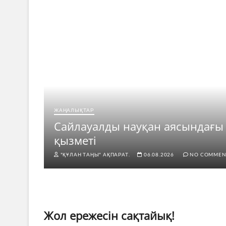
ЖАҢАЛЫҚТАР
рі
Сайлауалды науқан аясындағы
қызметі
"ҚҰЛАН ТАҢЫ" АҚПАРАТ.
06.08.2026
NO COMMEN
Жол ережесін сақтайық!