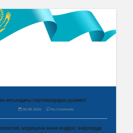
ан аясындағы партиялардың қызметі
06.08.2026
No Comments
кология, медицина және өндіріс: өңірлерде