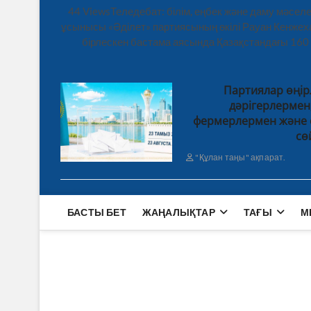
44 ViewsТеледебат: білім, еңбек және даму мәсе
ұсынысы «Әділет» партиясының өкілі Рауан Кенже
бірлескен бастама аясында Қазақстандағы 160
Партиялар өңір
дәрігерлерме
фермерлермен және 
сө
"Құлан таңы" ақпарат.
БАСТЫ БЕТ
ЖАҢАЛЫҚТАР
ТАҒЫ
М