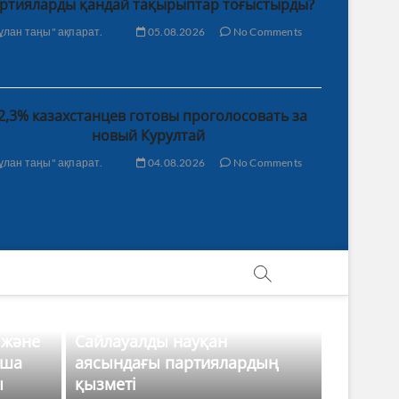
ртияларды қандай тақырыптар тоғыстырды?
ұлан таңы" ақпарат.
05.08.2026
No Comments
2,3% казахстанцев готовы проголосовать за
новый Курултай
ұлан таңы" ақпарат.
04.08.2026
No Comments
 және
Сайлауалды науқан
нша
аясындағы партиялардың
ы
қызметі