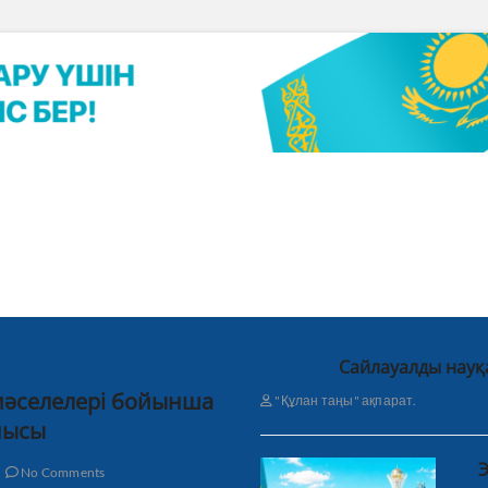
Сайлауалды науқ
 мәселелері бойынша
"Құлан таңы" ақпарат.
нысы
Э
No Comments