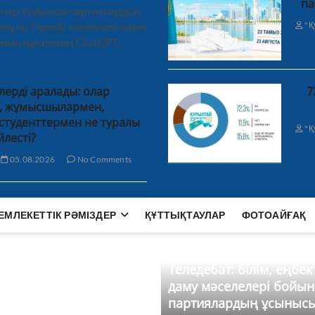
па
лелері бойынша партиялардың
"Қ
ханұлы OpenAI компаниясымен
 мың мұғалімнің ChatGPT…
лерді аралады: олар
7
н, жұмысшылармен,
студенттермен не туралы
"Қ
йлесті?
05.08.2026
No Comments
ЕМЛЕКЕТТІК РӘМІЗДЕР
ҚҰТТЫҚТАУЛАР
ФОТОАЙҒАҚ
Теледебат: білім, еңбек
даму мәселелері бойы
партиялардың ұсыныс