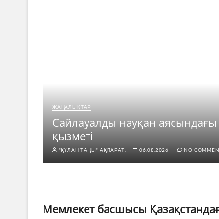
ЖАҢАЛЫҚТАР
рі
Сайлауалды науқан аясындағы
қызметі
"ҚҰЛАН ТАҢЫ" АҚПАРАТ.
06.08.2026
NO COMMEN
Мемлекет басшысы Қазақстандағ