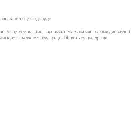
оннаға жеткізу көзделуде
н Республикасының Парламенті Мәжілісі мен барлық деңгейдегі
йымдастыру және өткізу процесінің қатысушыларына