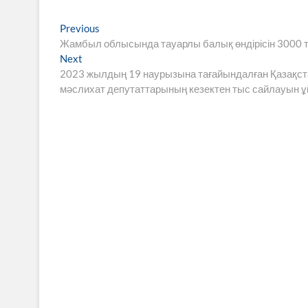
Навигация
Previous
Previous
post:
Жамбыл облысында тауарлы балық өндірісін 3000 т
по
Next
Next
записям
post:
2023 жылдың 19 наурызына тағайындалған Қазақста
мәслихат депутаттарының кезектен тыс сайлауын ұ