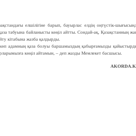
қстандағы елшілігіне барып, бауырлас елдің оңтүстік-шығысын
қаза табуына байланысты көңіл айтты. Сондай-ақ, Қазақстанның жа
айту кітабына жазба қалдырды.
н көп адамның қаза болуы баршамыздың қабырғамызды қайыстырд
ырларымызға көңіл айтамын, – деп жазды Мемлекет басшысы.
AKORDA.K