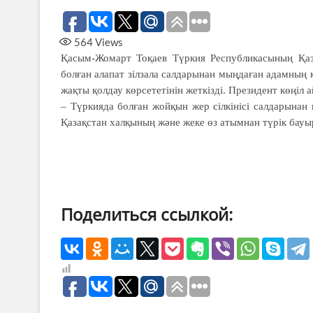
564
Views
Қасым-Жомарт Тоқаев Түркия Республикасының Қаза
болған алапат зілзала салдарынан мыңдаған адамның 
жақты қолдау көрсететінін жеткізді. Президент көңіл 
– Түркияда болған жойқын жер сілкінісі салдарына
Қазақстан халқының және жеке өз атымнан түрік бау
Поделиться ссылкой: