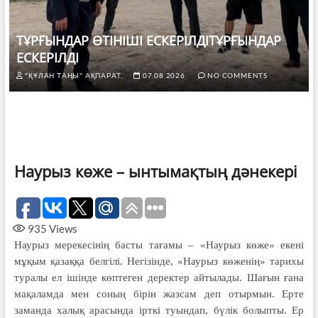
ТҰРҒЫНДАР ӨТІНІШІ ЕСКЕРІЛДІТҰРҒЫНДАР
ЕСКЕРІЛДІ
"ҚҰЛАН ТАҢЫ" АҚПАРАТ.
07.08.2026
NO COMMENTS
Наурыз көже – ынтымақтың дәнекері
935
Views
Наурыз мерекесінің басты тағамы – «Наурыз көже» екені
мұқым қазаққа белгілі. Негізінде, «Наурыз көженің» тарихы
туралы ел ішінде көптеген деректер айтылады. Шағын ғана
мақаламда мен соның бірін жазсам деп отырмын. Ерте
заманда халық арасында ірткі туындап, бүлік болыпты. Ер