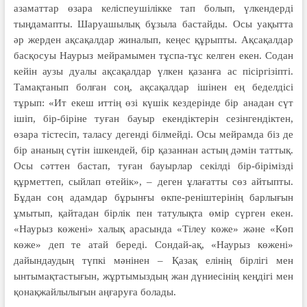
азаматтар өзара келіспеушілікке тап болып, үлкендерді
тыңдамапты. Шаруашылық бұзыла бастайды. Осы уақытта
әр жерден ақсақалдар жиналып, кеңес құрыпты. Ақсақалдар
басқосуы Наурыз мейрамымен тұспа-тұс келген екен. Содан
кейін аузы дуалы ақсақалдар үлкен қазанға ас пісіргізіпті.
Тамақтанып болған соң, ақсақалдар ішінен ең беделдісі
тұрып: «Ит екеш иттің өзі күшік кездерінде бір анадан сүт
ішіп, бір-біріне туған бауыр екендіктерін сезінгендіктен,
өзара тістесіп, таласу дегенді білмейді. Осы мейрамда біз де
бір ананың сүтін ішкендей, бір қазаннан астың дәмін таттық.
Осы сәттен бастап, туған бауырлар секілді бір-бірімізді
құрметтеп, сыйлап өтейік», – деген ұлағатты сөз айтыпты.
Бұдан соң адамдар бұрынғы өкпе-реніштерінің барлығын
ұмытып, қайтадан бірлік пен татулықта өмір сүрген екен.
«Наурыз көжені» халық арасында «Тілеу көже» және «Көп
көже» деп те атай береді. Сондай-ақ, «Наурыз көжені»
дайындаудың түпкі мәнінен – Қазақ елінің бірлігі мен
ынтымақтастығын, жұртымыздың жан дүниесінің кеңдігі мен
қонақжайлылығын аңғаруға болады.