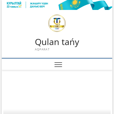
Skip
to
content
Qulan tańy
AQPARAT