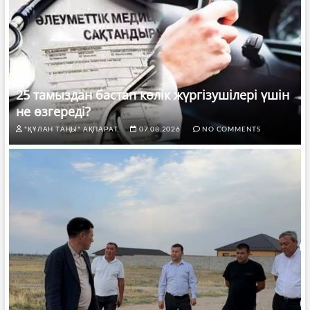
25 тамыздан бастап көлік жүргізушілері үшін
не өзгереді?
"ҚҰЛАН ТАҢЫ" АҚПАРАТ.
07.08.2026
NO COMMENTS