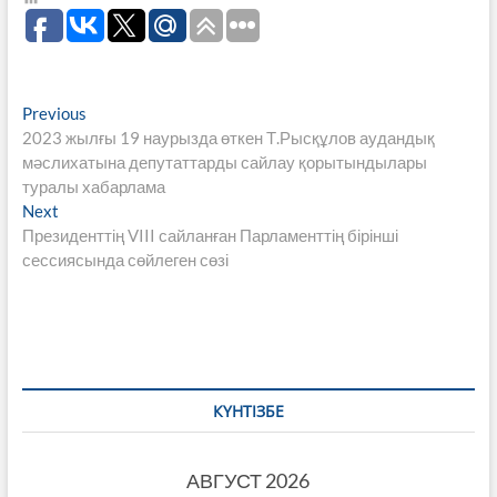
Навигация
Previous
Previous
post:
2023 жылғы 19 наурызда өткен Т.Рысқұлов аудандық
по
мәслихатына депутаттарды сайлау қорытындылары
записям
туралы хабарлама
Next
Next
post:
Президенттің VIII сайланған Парламенттің бірінші
сессиясында сөйлеген сөзі
КҮНТІЗБЕ
АВГУСТ 2026