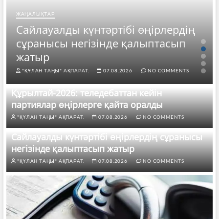
ЖАҢАЛЫҚТАР
Сайлауалды күнтәртібі өңірлердің
сұранысы негізінде қалыптасып
жатыр
"ҚҰЛАН ТАҢЫ" АҚПАРАТ.
07.08.2026
NO COMMENTS
Құрылтай-2026: теледебаттан кейін
партиялар өңірлерге қайта оралды
"ҚҰЛАН ТАҢЫ" АҚПАРАТ.
07.08.2026
NO COMMENTS
Сайлауалды күнтәртібі өңірлердің сұранысы
негізінде қалыптасып жатыр
"ҚҰЛАН ТАҢЫ" АҚПАРАТ.
07.08.2026
NO COMMENTS