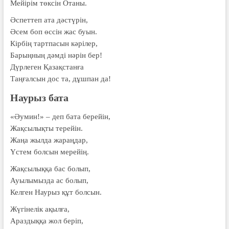
Мейірім төксін Отаны.
Әспеттеп ата дәстүрін,
Әсем боп өссін жас буын.
Кірбің тартпасын кәрілер,
Барыңның дәмді нәрін бер!
Дүрлеген Қазақстанға
Таңғалсын дос та, дұшпан да!
Наурыз бата
«Әумин!» – деп бата берейін,
Жақсылықты терейін.
Жаңа жылда жараңдар,
Үстем болсын мерейің.
Жақсылыққа бас болып,
Ауылымызда ас болып,
Келген Наурыз құт болсын.
Жүгінелік ақылға,
Араздыққа жол беріп,