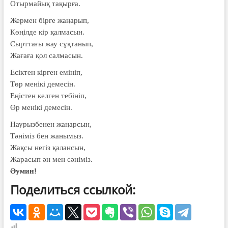
Отырмайық тақырға.
Жермен бірге жаңарып,
Көңілде кір қалмасын.
Сырттағы жау сұқтанып,
Жағаға қол салмасын.
Есіктен кірген емініп,
Төр менікі демесін.
Еңістен келген тебініп,
Өр менікі демесін.
Наурызбенен жаңарсын,
Тәніміз бен жанымыз.
Жақсы негіз қалансын,
Жарасып ән мен сәніміз.
Әумин!
Поделиться ссылкой: