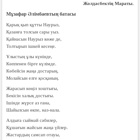
Жолдасбектің Мараты.
Мұзафар Әлімбаевтың батасы
Қарық қып құтты Наурыз,
Қазанға толсын сары уыз.
Қайнасын Наурыз көже де,
Толтырып ішкей кесеңе.
Ұлыстың ұлы күнінде,
Көппенен бірге күлімде.
Көбейсін жаңа достарың,
Молайсын елге қосқаның.
Жарасып көңіл хоштығы,
Бекісін халық достығы.
Ішінде жүрсе аз ғана,
Шайылсын өкпе, наз-нала.
Алдыға сыймай сәбилер,
Құшағын жайсын жаңа үйлер.
Жастардың самсап отауы,