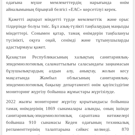
одағына мүше мемлекеттердің нарығында өнім
айналымының бірыңғай белгісі «ЕАС» көрсетілуі керек.
Қажетті ақпарат міндетті түрде мемлекеттік және орыс
тілдерінде болуы тиіс. Бұл азық-түлікті таңбалаудың маңызды
міндеттері. Сонымен қатар, тамақ өнімдерін таңбалануы
түсінікті, оқуға оңай, сенімді және тұтынушыларды
адастырмауы қажет.
Қазақстан Республикасының халықтың санитариялық-
эпидемиологиялық саламаттылығы саласындағы заңнамасын
бұзушылықтардың алдын алу, анықтау, жолын кесу
мақсатында Жамбыл облысының санитариялық-
эпидемиологиялық бақылау департаменті өнім қауіпсіздігіне
мониторинг жүргізу бойынша жұмыстары жүргізілуде.
2022 жылғы мониторинг жүргізу қорытындысы бойынша
тамақ өнімдерінің 1869 сынамалары алынды, оның ішінде
санитариялық-эпидемиологиялық сараптама нәтижелері
бойынша 910 сынамасы Кеден одағының техникалық
регламенттерінің талаптарына сәйкес келмеді. 870