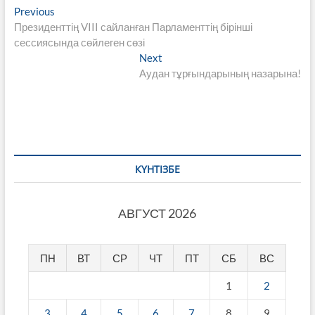
Навигация
Previous
Previous
post:
Президенттің VIII сайланған Парламенттің бірінші
по
сессиясында сөйлеген сөзі
записям
Next
Next
post:
Аудан тұрғындарының назарына!
КҮНТІЗБЕ
АВГУСТ 2026
ПН
ВТ
СР
ЧТ
ПТ
СБ
ВС
1
2
3
4
5
6
7
8
9