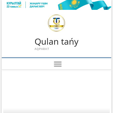
Skip
to
content
Qulan tańy
AQPARAT