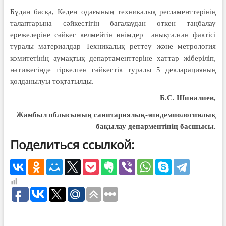
Бұдан басқа, Кеден одағының техникалық регламенттерінің
талаптарына сәйкестігін бағалаудан өткен таңбалау
ережелеріне сәйкес келмейтін өнімдер анықталған фактісі
туралы материалдар Техникалық реттеу және метрология
комитетінің аумақтық департаменттеріне хаттар жіберіліп,
нәтижесінде тіркелген сәйкестік туралы 5 декларацияның
қолданылуы тоқтатылды.
Б.С. Шиналиев,
Жамбыл облысының санитариялық-эпидемиологиялық
бақылау депарментінің басшысы.
Поделиться ссылкой: