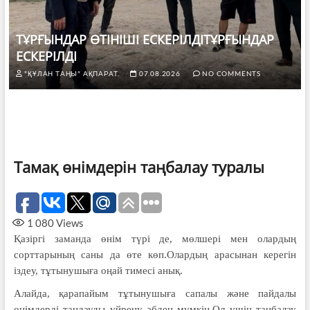
ТҰРҒЫНДАР ӨТІНІШІ ЕСКЕРІЛДІТҰРҒЫНДАР
ЕСКЕРІЛДІ
"ҚҰЛАН ТАҢЫ" АҚПАРАТ.
07.08.2026
NO COMMENTS
Тамақ өнімдерін таңбалау туралы
1 080
Views
Қазіргі заманда өнім түрі де, мөлшері мен олардың
сорттарының саны да өте көп.Олардың арасынан керегін
іздеу, тұтынушыға оңай тимесі анық.
Алайда, қарапайым тұтынушыға сапалы және пайдалы
өнімдерді таңдауды үйрену әбден мүмкін.Ол үшін таңбалау