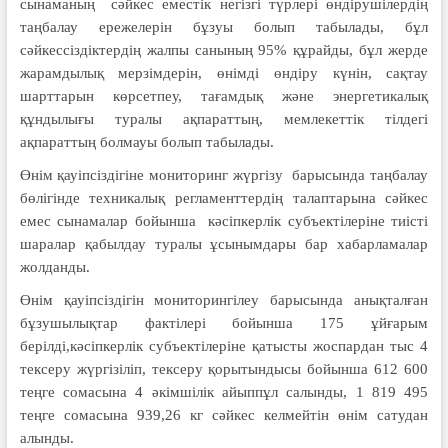
сынаманың сәйкес еместік негізгі түрлері өндірушілердің
таңбалау ережелерін бұзуы болып табылады, бұл
сәйкессіздіктердің жалпы санының 95% құрайды, бұл жерде
жарамдылық мерзімдерін, өнімді өндіру күнін, сақтау
шарттарын көрсетпеу, тағамдық және энергетикалық
құндылығы туралы ақпараттың, мемлекеттік тілдегі
ақпараттың болмауы болып табылады.
Өнім қауіпсіздігіне мониторинг жүргізу барысында таңбалау
бөлігінде техникалық регламенттердің талаптарына сәйкес
емес сынамалар бойынша кәсіпкерлік субъектілеріне тиісті
шаралар қабылдау туралы ұсынымдары бар хабарламалар
жолданды.
Өнім қауіпсіздігін мониторингілеу барысында анықталған
бұзушылықтар фактілері бойынша 175 ұйғарым
берілді,кәсіпкерлік субъектілеріне қатысты жоспардан тыс 4
тексеру жүргізіліп, тексеру қорытындысы бойынша 612 600
теңге сомасына 4 әкімшілік айыппұл салынды, 1 819 495
теңге сомасына 939,26 кг сәйкес келмейтін өнім сатудан
алынды.