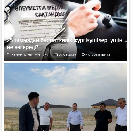
25 тамыздан бастап көлік жүргізушілері үшін
не өзгереді?
"ҚҰЛАН ТАҢЫ" АҚПАРАТ.
07.08.2026
NO COMMENTS