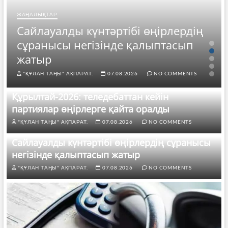
ЖАҢАЛЫҚТАР
Сайлауалды күнтәртібі өңірлердің
сұранысы негізінде қалыптасып
жатыр
"ҚҰЛАН ТАҢЫ" АҚПАРАТ.
07.08.2026
NO COMMENTS
Құрылтай-2026: теледебаттан кейін
партиялар өңірлерге қайта оралды
"ҚҰЛАН ТАҢЫ" АҚПАРАТ.
07.08.2026
NO COMMENTS
Сайлауалды күнтәртібі өңірлердің сұранысы
негізінде қалыптасып жатыр
"ҚҰЛАН ТАҢЫ" АҚПАРАТ.
07.08.2026
NO COMMENTS