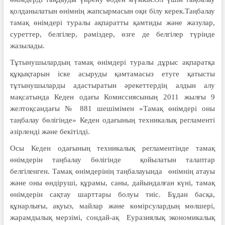
қолданылатын өнімнің жапсырмасын оқи білу керек.Таңбалау
тамақ өнімдері туралы ақпаратты қамтиды және жазулар,
суреттер, белгілер, рәміздер, өзге де белгілер түрінде
жазылады.
Тұтынушылардың тамақ өнімдері туралы дұрыс ақпаратқа
құқықтарын іске асыруды қамтамасыз етуге қатысты
тұтынушыларды адастыратын әрекеттердің алдын алу
мақсатында Кеден одағы Комиссиясының 2011 жылғы 9
желтоқсандағы № 881 шешімімен «Тамақ өнімдері оны
таңбалау бөлігінде» Кеден одағының техникалық регламенті
әзірленді және бекітілді.
Осы Кеден одағының техникалық регламентінде тамақ
өнімдерін таңбалау бөлігінде қойылатын талаптар
белгіленген. Тамақ өнімдерінің таңбалауында өнімнің атауы
және оны өндіруші, құрамы, саны, дайындалған күні, тамақ
өнімдерін сақтау шарттары болуы тиіс. Бұдан басқа,
құнарлығы, ақуыз, майлар және көмірсулардың мөлшері,
жарамдылық мерзімі, сондай-ақ Еуразиялық экономикалық