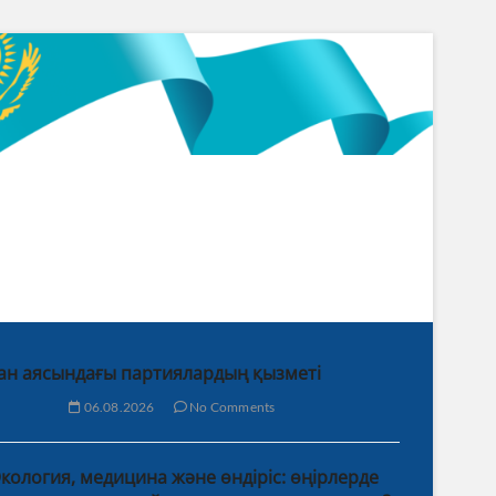
ан аясындағы партиялардың қызметі
06.08.2026
No Comments
кология, медицина және өндіріс: өңірлерде