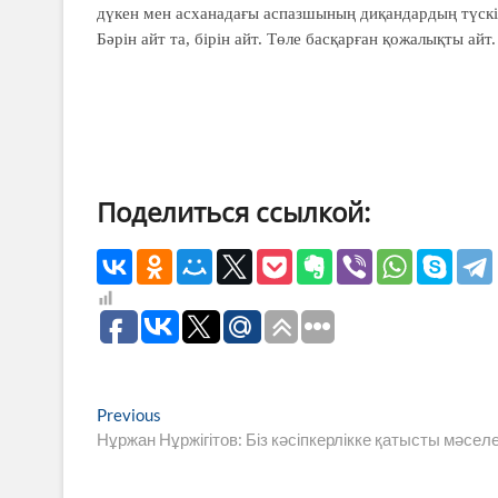
дүкен мен асханадағы аспазшының диқандардың түскі т
Бәрін айт та, бірін айт. Төле басқарған қожалықты айт
Поделиться ссылкой:
Навигация
Previous
Previous
post:
Нұржан Нұржігітов: Біз кәсіпкерлікке қатысты мәсе
по
записям