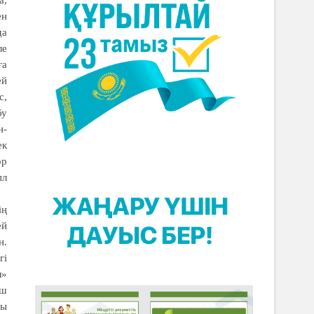
а,
ен
да
ле
ға
ей
с,
бу
н-
ек
ор
ыл
ің
ей
н.
гі
л»
үш
ғы