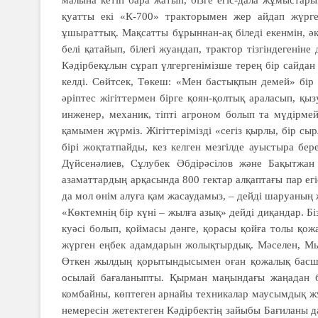
малына кетіп бара жатып, бізге егіс-дала жұмыста
қуатты екі «К-700» тракторымен жер айдап жүрге
ұшыраттық. Мақсатты бұрыннан-ақ біледі екенмін, ә
белі қатайып, білегі жуандап, трактор тізгіндегені
Кәдірбекұлын сұрап үлгергенімізше терең бір сайдан
келді. Сөйтсек, Төкеш: «Мен бастықпын демей» бір 
әріптес жігіттермен бірге қоян-қолтық араласып, қы
инженер, механик, тіпті агроном болып та мүдірме
қамымен жүрміз. Жігіттерімізді «сегіз қырлы, бір сыр
бірі жоқтатпайды, кез келген мезгілде ауыстыра бе
Дүйсенәлиев, Сұлубек Әбдірәсілов және Бақытжан
азаматтардың арқасында 800 гектар алқаптағы пар егіс
да мол өнім алуға қам жасаудамыз, – дейді шаруаның
«Көктемнің бір күні – жылға азық» дейді диқандар. Бі
куәсі болып, қоймасы дәнге, қорасы қойға толы қо
жүрген еңбек адамдарын жолықтырдық. Мәселен, Мыр
Өткен жылдың қорытындысымен оған қожалық басшысы
осылай бағаланыпты. Қырман маңындағы жаңадан б
комбайны, көптеген арнайы техникалар маусымдық жұм
немересін жетектеген Кәдірбектің зайыбы Бағиланы 