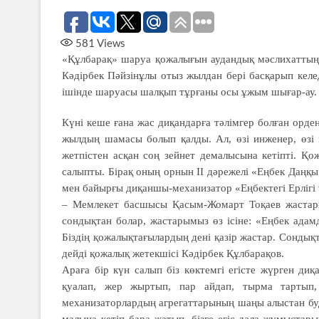
581
Views
«Құлбарақ» шаруа қожалығын аудандық мәслихаттың
Кәдірбек Пәйзінұлы отыз жылдан бері басқарып кел
ішінде шаруасы шалқып тұрғаны осы ұжым шығар-ау. Қ
Күні кеше ғана жас диқандарға тәлімгер болған орде
жылдың шамасы болып қалды. Ал, өзі инженер, өзі 
жетпістен асқан соң зейнет демалысына кетіпті. Қо
салыпты. Бірақ оның орнын ІІ дәрежелі «Еңбек Даңқы»
мен байырғы диқаншы-механизатор «Еңбектегі Ерлігі 
– Мемлекет басшысы Қасым-Жомарт Тоқаев жастарға
сондықтан болар, жастарымыз өз ісіне: «Еңбек адам
Біздің қожалықтағылардың дені қазір жастар. Сондық
дейді қожалық жетекшісі Кәдірбек Құлбарақов.
Араға бір күн салып біз көктемгі егісте жүрген д
қуалап, жер жыртып, пар айдап, тырма тартып,
механизаторлардың агрегаттарының шаңы алыстан буда