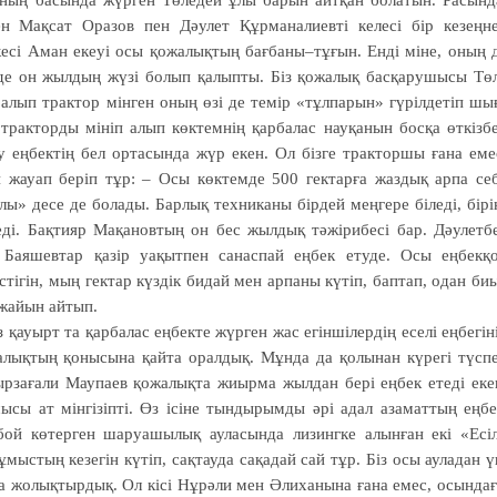
рының басында жүрген Төледей ұлы барын айтқан болатын. Расынд
н Мақсат Оразов пен Дәулет Құрманалиевті келесі бір кезеңн
кесі Аман екеуі осы қожалықтың бағбаны–тұғын. Енді міне, оның 
не де он жылдың жүзі болып қалыпты. Біз қожалық басқарушысы Тө
 алып трактор мінген оның өзі де темір «тұлпарын» гүрілдетіп шы
тракторды мініп алып көктемнің қарбалас науқанын босқа өткізб
зу еңбектің бел ортасында жүр екен. Ол бізге тракторшы ғана еме
й жауап беріп тұр: – Осы көктемде 500 гектарға жаздық арпа се
лы» десе де болады. Барлық техниканы бірдей меңгере біледі, бірі
реді. Бақтияр Мақановтың он бес жылдық тәжірибесі бар. Дәулетб
 Баяшевтар қазір уақытпен санаспай еңбек етуде. Осы еңбекқ
тігін, мың гектар күздік бидай мен арпаны күтіп, баптап, одан би
 жайын айтып.
з қауырт та қарбалас еңбекте жүрген жас егіншілердің еселі еңбегін
жалықтың қонысына қайта оралдық. Мұнда да қолынан күрегі түсп
зағали Маупаев қожалықта жиырма жылдан бері еңбек етеді еке
 ат мінгізіпті. Өз ісіне тындырымды әрі адал азаматтың еңбе
ой көтерген шаруашылық ауласында лизингке алынған екі «Есі
ыстың кезегін күтіп, сақтауда сақадай сай тұр. Біз осы ауладан 
да жолықтырдық. Ол кісі Нұрәли мен Әлиханына ғана емес, осында