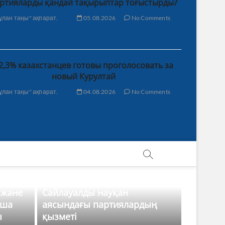
ртияларды қандай тақырыптар тоғыстырды?
ұлан таңы" ақпарат.
05.08.2026
No Comments
2,3% казахстанцев готовы проголосовать за
новый Курултай
ұлан таңы" ақпарат.
04.08.2026
No Comments
 және
Сайлауалды науқан
нша
аясындағы партиялардың
ы
қызметі