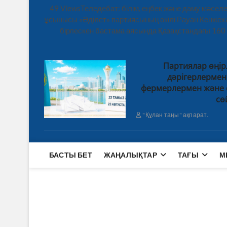
49 ViewsТеледебат: білім, еңбек және даму мәсе
ұсынысы «Әділет» партиясының өкілі Рауан Кенже
бірлескен бастама аясында Қазақстандағы 160
Партиялар өңір
дәрігерлерме
фермерлермен және 
сө
"Құлан таңы" ақпарат.
БАСТЫ БЕТ
ЖАҢАЛЫҚТАР
ТАҒЫ
М