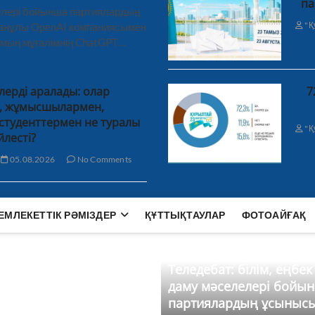
па
лелері бойынша партиялардың
"Қ
ханұлы OpenAI компаниясымен
 мың мұғалімнің ChatGPT…
лерді аралады: олар
7
н, жұмысшылармен,
студенттермен не туралы
"Қ
йлесті?
05.08.2026
No Comments
ЕМЛЕКЕТТІК РӘМІЗДЕР
ҚҰТТЫҚТАУЛАР
ФОТОАЙҒАҚ
Теледебат: білім, еңбек
даму мәселелері бойы
партиялардың ұсыныс