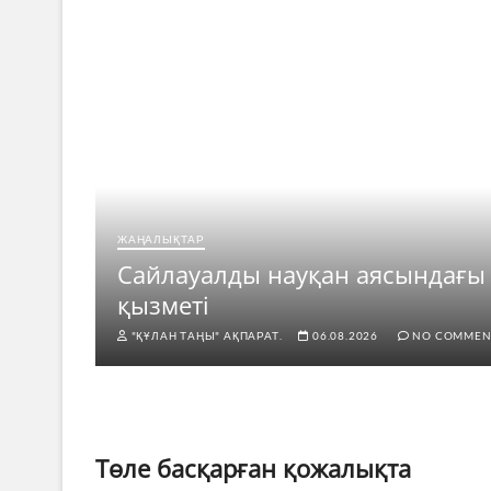
ЖАҢАЛЫҚТАР
рі
Сайлауалды науқан аясындағы
қызметі
"ҚҰЛАН ТАҢЫ" АҚПАРАТ.
06.08.2026
NO COMMEN
Төле басқарған қожалықта