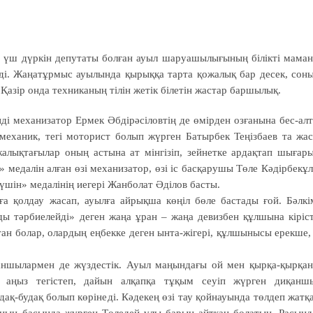
 үш дүркін депутаты болған ауыл шаруашылығының білікті мама
еді. Жаңатұрмыс ауылында қырыққа тарта қожалық бар десек, сон
азір онда техниканың тілін жетік білетін жастар баршылық.
нді механизатор Ермек Әбдірәсіловтің де өмірден озғанына бес-ал
механик, тегі моторист болып жүрген Батырбек Теңізбаев та жа
жалықтағылар оның астына ат мінгізіп, зейнетке ардақтап шығар
 медалін алған өзі механизатор, өзі іс басқарушы Төле Кәдірбекұ
үшін» медалінің иегері Жанболат Әділов басты.
 қолдау жасап, ауылға айрықша көңіл бөле бастады ғой. Бәлкі
ды тәрбиелейді» деген жаңа ұран – жаңа девизбен құлшына кіріст
тан болар, олардың еңбекке деген ынта-жігері, құлшынысы ерекше,
иқаншылармен де жүздестік. Ауыл маңындағы ой мен қырқа-қырқа
 аңыз тегістеп, дайын алқапқа тұқым сеуіп жүрген диқанш
қ-будақ болып көрінеді. Кәдекең өзі тау қойнауында төлдеп жатқ