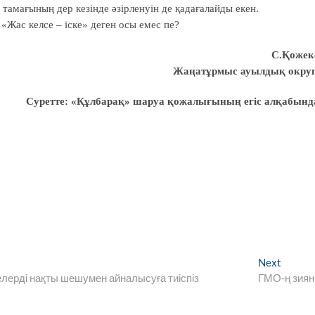
амағының дер кезінде әзірленуін де қадағалайды екен.
. «Жас келсе – іске» деген осы емес пе?
С.Қожек
Жаңатұрмыс ауылдық округ
Суретте: «Құлбарақ» шаруа қожалығының егіс алқабынд
Next
Next
post:
лелерді нақты шешумен айналысуға тиіспіз
ГМО-ң зия