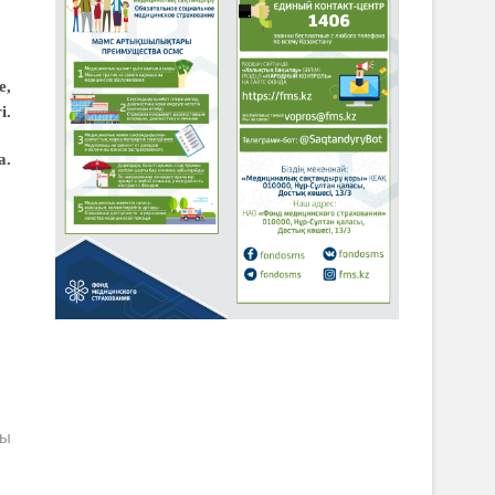
е,
і.
а.
ны