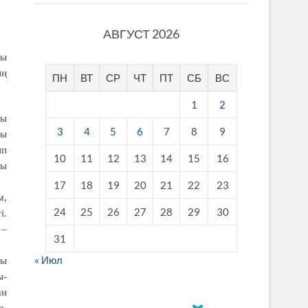
АВГУСТ 2026
ны
ың
ПН
ВТ
СР
ЧТ
ПТ
СБ
ВС
1
2
ты
3
4
5
6
7
8
9
сы
ып
10
11
12
13
14
15
16
лы
17
18
19
20
21
22
23
м,
24
25
26
27
28
29
30
і.
 –
31
« Июл
ны
ы-
ан