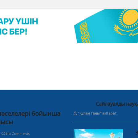
Сайлауалды науқ
 мәселелері бойынша
"Құлан таңы" ақпарат.
нысы
Э
No Comments