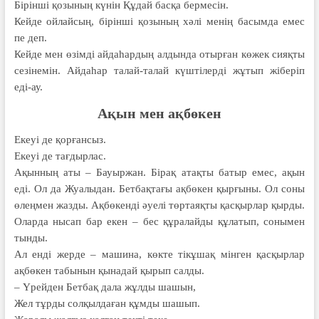
Бірінші қозының күнін Құдай басқа бермесін.
Кейде ойлайсың, бірінші қозының хәлі менің басымда емес
пе деп.
Кейде мен өзімді айдаһардың алдында отырған көжек сияқты
сезінемін. Айдаһар талай-талай күштілерді жұтып жіберіп
еді-ау.
Ақын мен ақбөкен
Екеуі де қорғансыз.
Екеуі де тағдырлас.
Ақынның аты – Бауыржан. Бірақ атақты батыр емес, ақын
еді. Ол да Жуалыдан. Бетбақтағы ақбөкен қырғыны. Ол соны
өлеңмен жазды. Ақбөкенді әуелі төртаяқты қасқырлар қырды.
Оларда нысап бар екен – бес құралайды құлатып, сонымен
тынды.
Ал енді жерде – машина, көкте тікұшақ мінген қасқырлар
ақбөкен табынын қынадай қырып салды.
– Үрейден Бетбақ дала жұлды шашын,
Жел тұрды солқылдаған құмды шашып.