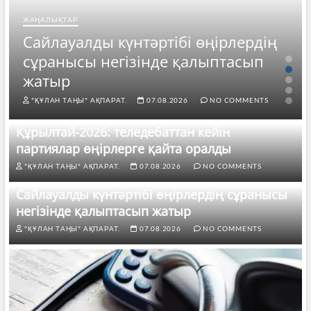
ЖАҢАЛЫҚТАР
Сайлауалды күнтәртібі өңірлердің
сұранысы негізінде қалыптасып
жатыр
"ҚҰЛАН ТАҢЫ" АҚПАРАТ.
07.08.2026
NO COMMENTS
Құрылтай-2026: теледебаттан кейін
партиялар өңірлерге қайта оралды
"ҚҰЛАН ТАҢЫ" АҚПАРАТ.
07.08.2026
NO COMMENTS
Сайлауалды күнтәртібі өңірлердің сұранысы
негізінде қалыптасып жатыр
"ҚҰЛАН ТАҢЫ" АҚПАРАТ.
07.08.2026
NO COMMENTS