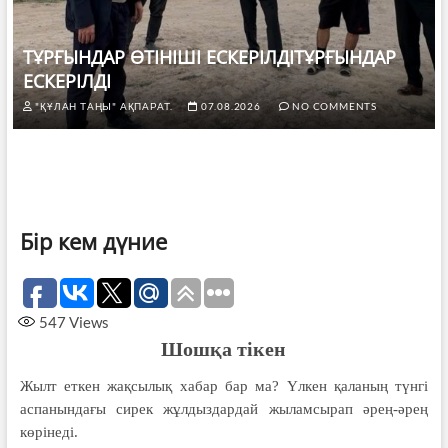
ТҰРҒЫНДАР ӨТІНІШІ ЕСКЕРІЛДІТҰРҒЫНДАР
ЕСКЕРІЛДІ
"ҚҰЛАН ТАҢЫ" АҚПАРАТ.
07.08.2026
NO COMMENTS
Бір кем дүние
547
Views
Шошқа тікен
Жылт еткен жақсылық хабар бар ма? Үлкен қаланың түнгі
аспанындағы сирек жұлдыздардай жыламсырап әрең-әрең
көрінеді.