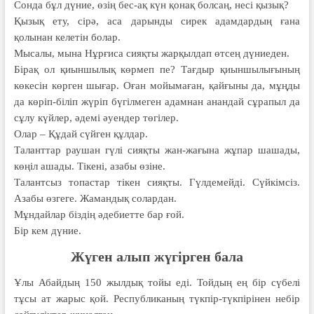
Сонда бұл дүние, өзің бес-ақ күн қонақ болсаң, несі қызық?
Қызық ету, сірә, аса дарынды сирек адамдардың ғана
қолынан келетін болар.
Мысалы, мына Нұрғиса сияқты жарқылдап өтсең дүниеден.
Бірақ ол қиыншылық көрмеп пе? Тағдыр қиыншылығының
көкесін көрген шығар. Оған мойымаған, қайғыны да, мұңды
да көріп-біліп жүріп бүгілмеген адамнан анандай сұрапыл да
сұлу күйлер, әдемі әуендер төгілер.
Олар – Құдай сүйген құлдар.
Таланттар раушан гүлі сияқты жан-жағына жұпар шашады,
көңіл ашады. Тікені, азабы өзіне.
Талантсыз топастар тікен сияқты. Гүлдемейді. Сүйкімсіз.
Азабы өзгеге. Жамандық солардан.
Мұндайлар біздің әдебиетте бар ғой.
Бір кем дүние.
Жүген алып жүгірген бала
Ұлы Абайдың 150 жылдық тойы еді. Тойдың ең бір сүбелі
тұсы ат жарыс қой. Республиканың түкпір-түкпірінен небір