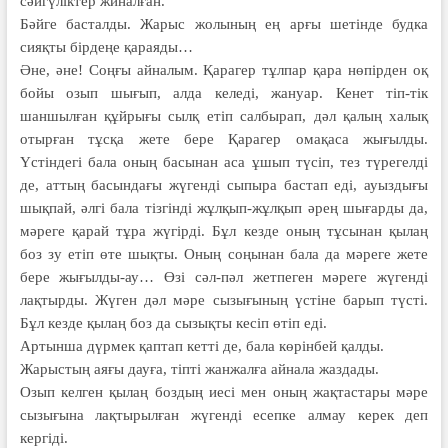
сәйгүліктер жиналған.
Бәйге басталды. Жарыс жолының ең арғы шетінде будка
сияқты бірдеңе қараяды…
Әне, әне! Соңғы айналым. Қарагер тұлпар қара нөпірден оқ
бойы озып шығып, алда келеді, жануар. Кенет тіп-тік
шаншылған құйрығы сылқ етіп салбырап, дәл қалың халық
отырған тұсқа жете бере Қарагер омақаса жығылды.
Үстіндегі бала оның басынан аса ұшып түсіп, тез түрегелді
де, аттың басындағы жүгенді сыпыра бастап еді, ауыздығы
шықпай, әлгі бала тізгінді жұлқып-жұлқып әрең шығарды да,
мәреге қарай тұра жүгірді. Бұл кезде оның тұсынан қылаң
боз зу етіп өте шықты. Оның соңынан бала да мәреге жете
бере жығылды-ау… Өзі сәл-пәл жетпеген мәреге жүгенді
лақтырды. Жүген дәл мәре сызығының үстіне барып түсті.
Бұл кезде қылаң боз да сызықты кесіп өтіп еді.
Артынша дүрмек қаптап кетті де, бала көрінбей қалды.
Жарыстың аяғы дауға, тіпті жанжалға айнала жаздады.
Озып келген қылаң боздың иесі мен оның жақтастары мәре
сызығына лақтырылған жүгенді есепке алмау керек деп
кергіді.