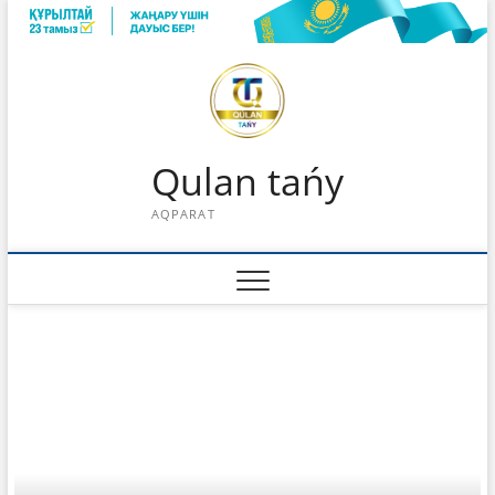
Skip
to
content
Qulan tańy
AQPARAT