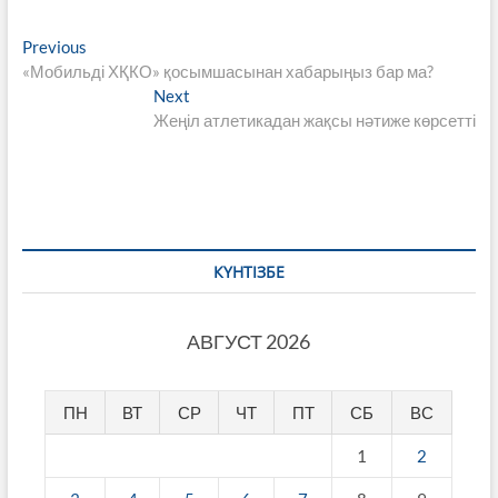
Навигация
Previous
Previous
post:
«Мобильді ХҚКО» қосымшасынан хабарыңыз бар ма?
по
Next
Next
записям
post:
Жеңіл атлетикадан жақсы нәтиже көрсетті
КҮНТІЗБЕ
АВГУСТ 2026
ПН
ВТ
СР
ЧТ
ПТ
СБ
ВС
1
2