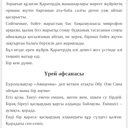
Зорығып құлаған Қарагердің жанашырлары мәреге жүйріктің
орнына жүген барғанын ата-баба салты деген уәж айтып
қасарысты.
Сөйткенше, бәйге жарыстың бас бақылаушысы микрофон
арқылы, қылаң боз жарысқа сонау будканың тасасынан соңғы
айналымда қосылғанын айтып, не керек, бірінші бәйге жүген
лақтырған балаға берілсін деп жариялады.
Бұл кезде ерен жүйрік Қарагердің өлі денесі жол үстінде әлі
теңкиіп жатыр еді.
Бір кем дүние.
Үрей әфсанасы
Еуропалықтар «Авиценна» деп кеткен атақты Әбу Әли Сина
айтқан мына бір әңгіме:
Егіз қозы. Екеуі емген емшек, жеген жем, ішкен су бірдей.
Бірақ біреуі қасқырдың қарсы алдында байлаулы. Екіншісі –
аулақта, қорада.
Енді бір қараса: қасқырдың алдындағы құр сүлдесі қалған.
Қорадағы сеп-семіз.