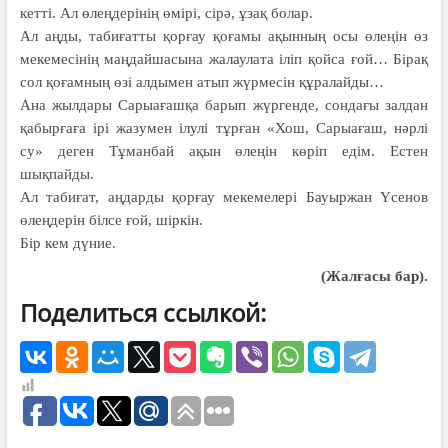
кетті. Ал өлеңдерінің өмірі, сірә, ұзақ болар.
Ал аңды, табиғатты қорғау қоғамы ақынның осы өлеңін өз
мекемесінің маңдайшасына жалаулата іліп қойса ғой… Бірақ
сол қоғамның өзі алдымен атып жүрмесін құралайды…
Ана жылдары Сарыағашқа барып жүргенде, сондағы залдан
қабырғаға ірі жазумен ілулі тұрған «Хош, Сарыағаш, нәрлі
су» деген Тұманбай ақын өлеңін көріп едім. Естен
шықпайды.
Ал табиғат, аңдарды қорғау мекемелері Бауыржан Үсенов
өлеңдерін білсе ғой, шіркін.
Бір кем дүние.
(Жалғасы бар).
Поделиться ссылкой: