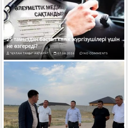
25 тамыздан бастап көлік жүргізушілері үшін
не өзгереді?
"ҚҰЛАН ТАҢЫ" АҚПАРАТ.
07.08.2026
NO COMMENTS