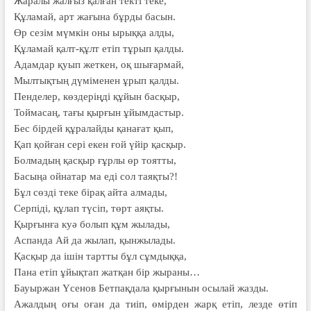
Жаралы жалғыз қалған текті теке,
Құламай, арт жағына бұрды басын.
Өр сезім мүмкін оны ырыққа алды,
Құламай қалт-құлт етіп тұрып қалды.
Адамдар қуып жеткен, оқ шығармай,
Мылтықтың дүміменен ұрып қалды.
Пенделер, көздеріңді құйын басқыр,
Тоймасаң, тағы қырғын ұйымдастыр.
Бес бірдей құралайды қанағат қып,
Қап қойған сері екен ғой үйір қасқыр.
Болмадың қасқыр ғұрлы өр тоятты,
Басыңа ойнатар ма еді сол таяқты?!
Бұл сөзді теке бірақ айта алмады,
Серпіді, құлап түсіп, төрт аяқты.
Қырғынға куә болып құм жылады,
Аспанда Ай да жылап, қынжылады.
Қасқыр да ішін тартты бұл сұмдыққа,
Пана етіп ұйықтап жатқан бір жыраны…
Бауыржан Үсенов Бетпақдала қырғынын осылай жазды.
Ажалдың оғы оған да тиіп, өмірден жарқ етіп, лезде өтіп