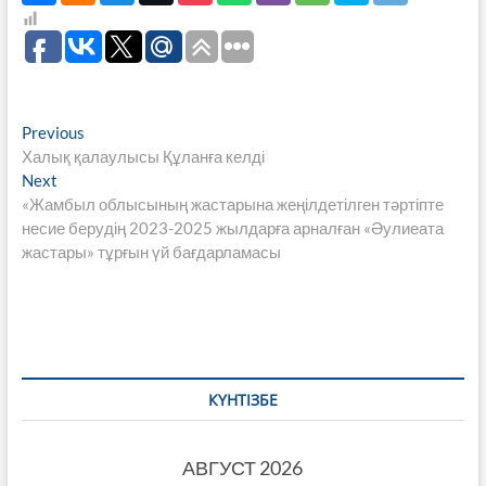
Навигация
Previous
Previous
post:
Халық қалаулысы Құланға келді
по
Next
Next
записям
post:
«Жамбыл облысының жастарына жеңілдетілген тәртіпте
несие берудің 2023-2025 жылдарға арналған «Әулиеата
жастары» тұрғын үй бағдарламасы
КҮНТІЗБЕ
АВГУСТ 2026