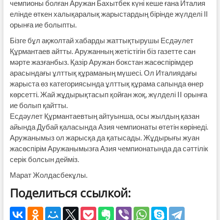
чемпионы болған Аружан Бахытбек күні кеше ғана Италия
елінде өткен халықаралық жарыстардың бірінде жүлделі ІІ
орынға ие болыпты.
Бізге бұл ақжолтай хабарды жаттықтырушы Есдәулет
Құрмантаев айтты. Аружанның жетістігін біз газетте сан
мәрте жазғанбыз. Қазір Аружан бокстан жасөспірімдер
арасындағы ұлттық құраманың мүшесі. Ол Италиядағы
жарыста өз категориясында ұлттық құрама сапында өнер
көрсетті. Жай жұдырықтасып қойған жоқ, жүлделі II орынға
ие болып қайтты.
Есдәулет Құрмантаевтың айтуынша, осы жылдың қазан
айында Дубай қаласында Азия чемпионаты өтетін көрінеді.
Аружанымыз ол жарысқа да қатысады. Жұдырығы жуан
жасөспірім Аружанымызға Азия чемпионатында да сәттілік
серік болсын дейміз.
Марат Жолдасбекұлы.
Поделиться ссылкой: