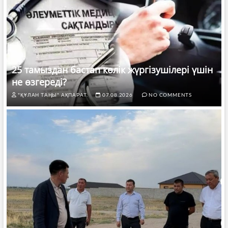
25 тамыздан бастап көлік жүргізушілері үшін
не өзгереді?
"ҚҰЛАН ТАҢЫ" АҚПАРАТ.
07.08.2026
NO COMMENTS