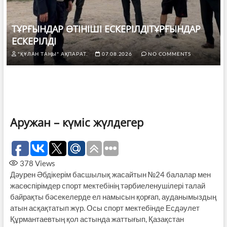
ТҰРҒЫНДАР ӨТІНІШІ ЕСКЕРІЛДІТҰРҒЫНДАР
ЕСКЕРІЛДІ
"ҚҰЛАН ТАҢЫ" АҚПАРАТ.
07.08.2026
NO COMMENTS
Аружан – күміс жүлдегер
378
Views
Дәурен Әбдікерім басшылық жасайтын №24 балалар мен
жасөспірімдер спорт мектебінің тәрбиеленушілері талай
байрақты бәсекелерде ел намысын қорғап, ауданымыздың
атын асқақтатып жүр. Осы спорт мектебінде Есдәулет
Құрмантаевтың қол астында жаттығып, Қазақстан