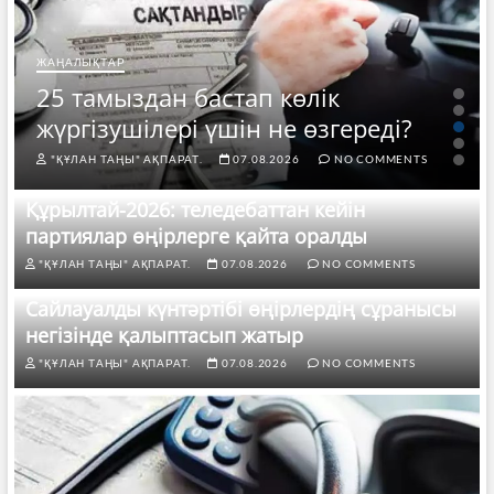
ЖАҢАЛЫҚТАР
25 тамыздан бастап көлік
жүргізушілері үшін не өзгереді?
"ҚҰЛАН ТАҢЫ" АҚПАРАТ.
07.08.2026
NO COMMENTS
Құрылтай-2026: теледебаттан кейін
партиялар өңірлерге қайта оралды
"ҚҰЛАН ТАҢЫ" АҚПАРАТ.
07.08.2026
NO COMMENTS
Сайлауалды күнтәртібі өңірлердің сұранысы
негізінде қалыптасып жатыр
"ҚҰЛАН ТАҢЫ" АҚПАРАТ.
07.08.2026
NO COMMENTS