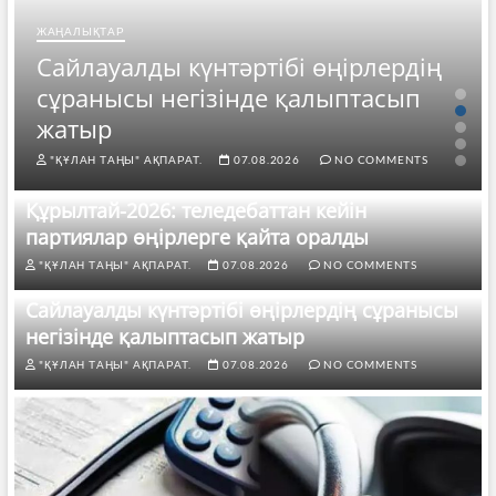
ЖАҢАЛЫҚТАР
Сайлауалды күнтәртібі өңірлердің
сұранысы негізінде қалыптасып
жатыр
"ҚҰЛАН ТАҢЫ" АҚПАРАТ.
07.08.2026
NO COMMENTS
Құрылтай-2026: теледебаттан кейін
партиялар өңірлерге қайта оралды
"ҚҰЛАН ТАҢЫ" АҚПАРАТ.
07.08.2026
NO COMMENTS
Сайлауалды күнтәртібі өңірлердің сұранысы
негізінде қалыптасып жатыр
"ҚҰЛАН ТАҢЫ" АҚПАРАТ.
07.08.2026
NO COMMENTS