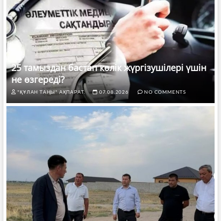
25 тамыздан бастап көлік жүргізушілері үшін
не өзгереді?
"ҚҰЛАН ТАҢЫ" АҚПАРАТ.
07.08.2026
NO COMMENTS