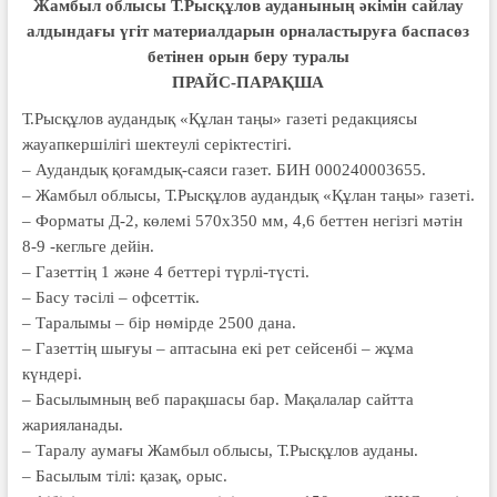
Жамбыл облысы Т.Рысқұлов ауданының әкімін сайлау
алдындағы үгіт материалдарын орналастыруға баспасөз
бетінен орын беру туралы
ПРАЙС-ПАРАҚША
Т.Рысқұлов аудандық «Құлан таңы» газеті редакциясы
жауапкершілігі шектеулі серіктестігі.
– Аудандық қоғамдық-саяси газет. БИН 000240003655.
– Жамбыл облысы, Т.Рысқұлов аудандық «Құлан таңы» газеті.
– Форматы Д-2, көлемі 570х350 мм, 4,6 беттен негізгі мәтін
8-9 -кегльге дейін.
– Газеттің 1 және 4 беттері түрлі-түсті.
– Басу тәсілі – офсеттік.
– Таралымы – бір нөмірде 2500 дана.
– Газеттің шығуы – аптасына екі рет сейсенбі – жұма
күндері.
– Басылымның веб парақшасы бар. Мақалалар сайтта
жарияланады.
– Таралу аумағы Жамбыл облысы, Т.Рысқұлов ауданы.
– Басылым тілі: қазақ, орыс.