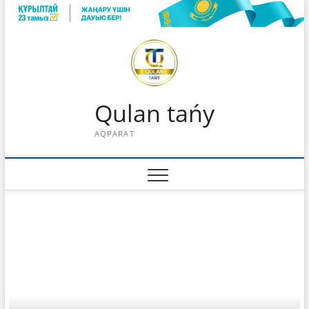
Skip
to
content
Qulan tańy
AQPARAT