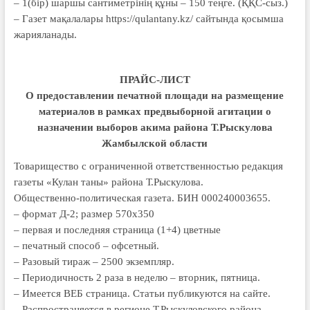
– 1(бір) шаршы сантиметрінің құны – 150 теңге. (ҚҚС-сыз.)
– Газет мақалалары https://qulantany.kz/ сайтында қосымша
жарияланады.
ПРАЙС-ЛИСТ
О предоставлении печатной площади на размещение
материалов в рамках предвыборной агитации о
назначении выборов акима района Т.Рыскулова
Жамбылской области
Товарищество с ограниченной ответственностью редакция
газеты «Кулан таны» района Т.Рыскулова.
Общественно-политическая газета. БИН 000240003655.
– формат Д-2; размер 570х350
– первая и последняя страница (1+4) цветные
– печатный способ – офсетный.
– Разовый тираж – 2500 экземпляр.
– Периодичность 2 раза в неделю – вторник, пятница.
– Имеется ВЕБ страница. Статьи публикуются на сайте.
– Распространяется в регионе Т.Рыскуловского района.