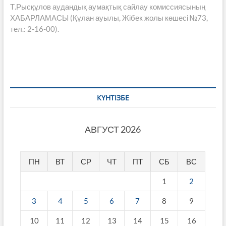
post:
Т.Рысқұлов аудандық аумақтық сайлау комиссиясының
ХАБАРЛАМАСЫ (Құлан ауылы, Жібек жолы көшесі №73,
тел.: 2-16-00).
КҮНТІЗБЕ
АВГУСТ 2026
ПН
ВТ
СР
ЧТ
ПТ
СБ
ВС
1
2
3
4
5
6
7
8
9
10
11
12
13
14
15
16