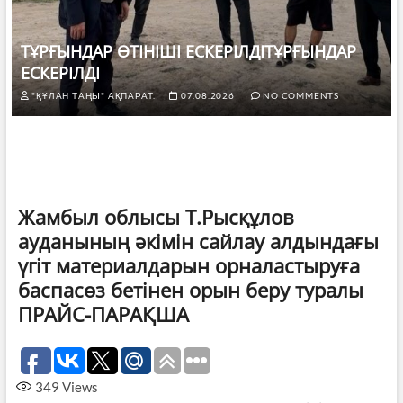
ТҰРҒЫНДАР ӨТІНІШІ ЕСКЕРІЛДІТҰРҒЫНДАР
ЕСКЕРІЛДІ
"ҚҰЛАН ТАҢЫ" АҚПАРАТ.
07.08.2026
NO COMMENTS
Жамбыл облысы Т.Рысқұлов
ауданының әкімін сайлау алдындағы
үгіт материалдарын орналастыруға
баспасөз бетінен орын беру туралы
ПРАЙС-ПАРАҚША
349
Views