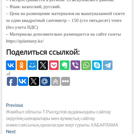
– Язык: казахский, русский.
– Цена на размещение материалов на вышеуказанной газете
за один квадратный сантиметр – 150 (сто пятьдесят) тенге
(без учета НДС)
– Материалы дополнительно размещается на сайте газеты
https://qulantany.kz/
Поделиться ссылкой:
Навигация
Previous
Previous
post:
Жамбыл облысы Т.Рысқұлов ауданындағы сайлау
по
округінің шекаралары мен аумақтық сайлау
записям
комиссиясының орналасқан жері туралы ХАБАРЛАМА
Next
Next