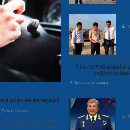
"Қ
Т.РЫСҚҰЛОВ АУДАНЫНД
САЙЛАУ БОЙЫН
"Құлан таңы" ақпарат.
ері үшін не өзгереді?
No Comments
"Қ
ЫҚ. БҰЛ СӨЗДІҢ АСТАРЫНДА
ҚОЗҒАЛЫСЫНА ҚАТЫСАТЫН