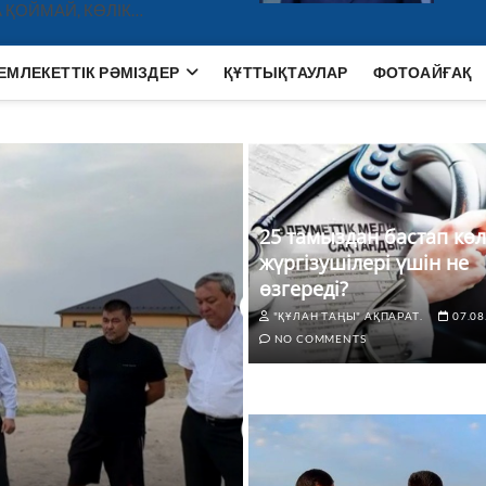
 ҚОЙМАЙ, КӨЛІК…
ЕМЛЕКЕТТІК РӘМІЗДЕР
ҚҰТТЫҚТАУЛАР
ФОТОАЙҒАҚ
25 тамыздан бастап көл
жүргізушілері үшін не
өзгереді?
"ҚҰЛАН ТАҢЫ" АҚПАРАТ.
07.08
NO COMMENTS