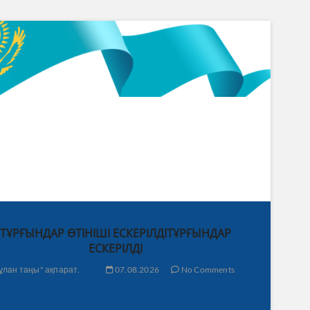
ТҰРҒЫНДАР ӨТІНІШІ ЕСКЕРІЛДІТҰРҒЫНДАР
ЕСКЕРІЛДІ
ұлан таңы" ақпарат.
07.08.2026
No Comments