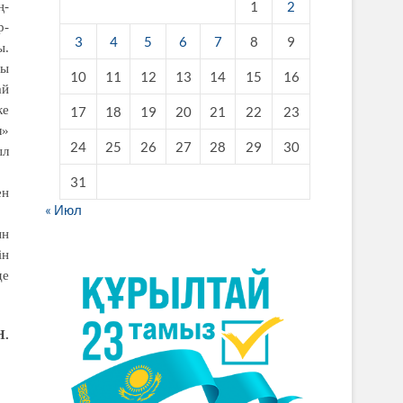
1
2
ң­
­­
3
4
5
6
7
8
9
ы.
ды
10
11
12
13
14
15
16
ай
ке
17
18
19
20
21
22
23
л»
24
25
26
27
28
29
30
ыл
31
ен
« Июл
ын
ін
де
Н.