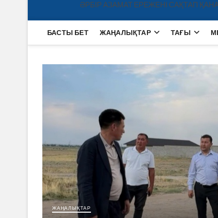
ӘРБІР АЗАМАТ ЕРЕЖЕНІ САҚТАП ҚАНА
БАСТЫ БЕТ
ЖАҢАЛЫҚТАР
ТАҒЫ
М
ЖАҢАЛЫҚТАР