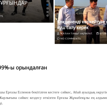
ІТҰРҒЫНДАР
ЖАҢАЛЫҚТАР
Көкдөненді көркей
TS
"ҚҰЛАН ТАҢЫ" АҚПАРАТ.
07.0
Көкдөненді көркейтуге 
күш салу керек
"ҚҰЛАН ТАҢЫ" АҚПАРАТ.
07.08
NO COMMENTS
 99%-ы орындалған
шы Ерғазы Еспенов бекітілген кес­­теге сәйкес, Абай ауылдық округі
Жарлығына сәйкес кездесу өткізген Ерғазы Жұмабекұлы ең алдым
і.