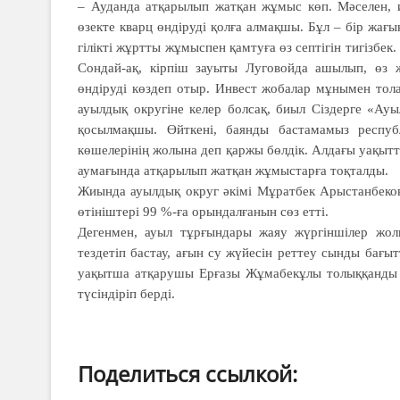
– Ауданда атқарылып жат­қан жұмыс көп. Мәселен, и
өзекте кварц өндіруді қолға ал­мақшы. Бұл – бір жағы
гілікті жұртты жұмыспен қам­­туға өз септігін тигізбек
Сондай-ақ, кір­­піш зауыты Луговойда ашылып, өз
өндіруді көздеп отыр. Инвест жобалар мұнымен то­ла
ауылдық округіне ке­лер болсақ, биыл Сіздерге «Ау
қосылмақшы. Өйткені, баянды бастамамыз респу
көшелерінің жолына деп қаржы бөлдік. Алдағы уа­қытт
аумағында атқарылып жатқан жұмыстарға тоқталды.
Жиында ауылдық округ әкімі Мұратбек Арыстанбеков 
өтініштері 99 %-ға орындалғанын сөз етті.
Дегенмен, ауыл тұрғындары жаяу жүргіншілер жол
тездетіп бастау, ағын су жүйесін реттеу сынды бағытт
уақытша атқарушы Ерғазы Жұмабекұлы толыққанды жа
түсіндіріп берді.
Поделиться ссылкой: