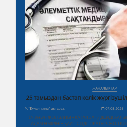
ЖАҢАЛЫҚТАР
25 тамыздан бастап көлік жүргізушіл
"Құлан таңы" ақпарат.
07.08.2026
19 Views«ЖОЛ ЗАҢЫ – ҚАТАЛ ЗАҢ» ДЕЙДІ ХАЛ
АДАМ ӨМІРІНІҢ ҚАУІПСІЗДІГІ ЖАТЫР. ЖОЛ 