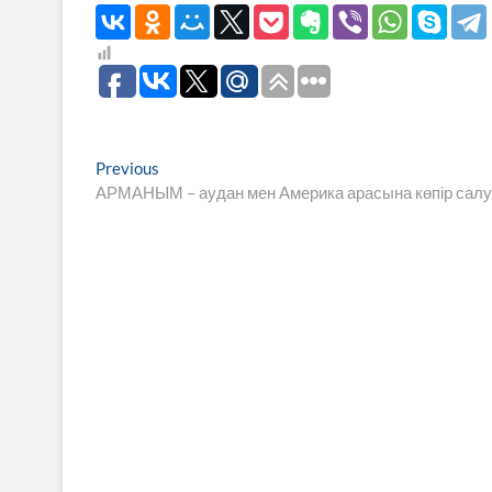
Навигация
Previous
Previous
post:
АРМАНЫМ – аудан мен Америка арасына көпір салу
по
записям