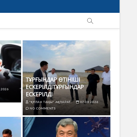
ік
ТҰРҒЫНДАР ӨТІНІШІ
ЕСКЕРІЛДІТҰРҒЫНДАР
.2026
ЕСКЕРІЛДІ
"ҚҰЛАН ТАҢЫ" АҚПАРАТ.
07.08.2026
NO COMMENTS
ЖАҢАЛЫҚТ