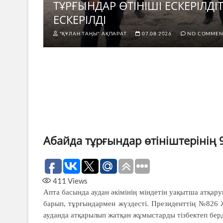
н не
ТҰРҒЫНДАР ӨТІНІШІ ЕСКЕРІЛД
ЕСКЕРІЛДІ
"ҚҰЛАН ТАҢЫ" АҚПАРАТ.
07.08.2026
NO COMMEN
Абайда тұрғындар өтініштерінің
411
Views
Апта басында аудан әкімінің мін­детін уақытша атқару
барып, тұрғындармен жүздесті. Президенттің №826 
ауданда атқарылып жатқан жұмыстарды тізбектеп берд