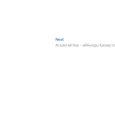
Next
Next
post:
Асқақтай бер – айбынды Қазақст