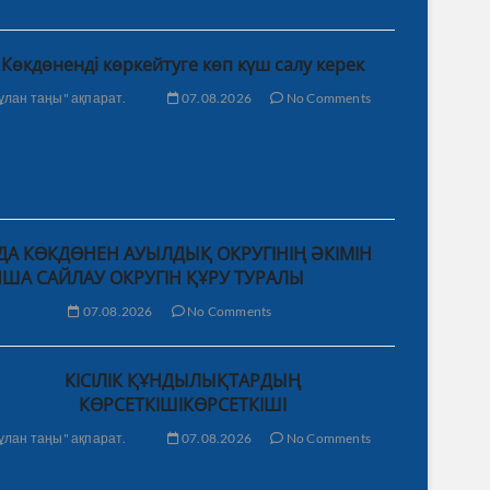
Көкдөненді көркейтуге көп күш салу керек
ұлан таңы" ақпарат.
07.08.2026
No Comments
А КӨКДӨНЕН АУЫЛДЫҚ ОКРУГІНІҢ ӘКІМІН
ША САЙЛАУ ОКРУГІН ҚҰРУ ТУРАЛЫ
07.08.2026
No Comments
КІСІЛІК ҚҰНДЫЛЫҚТАРДЫҢ
КӨРСЕТКІШІКӨРСЕТКІШІ
ұлан таңы" ақпарат.
07.08.2026
No Comments