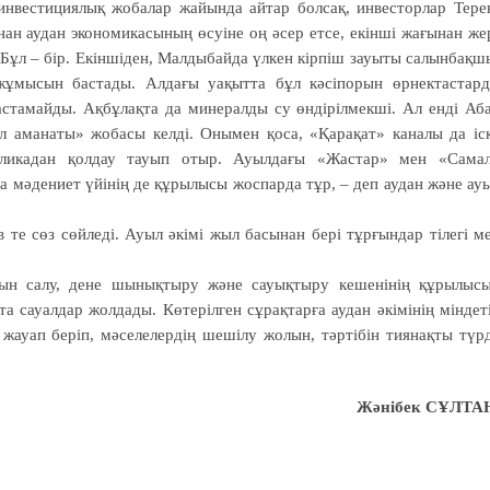
нвес­ти­циялық жобалар жайында ай­тар болсақ, инвесторлар Тере
нан аудан экономикасының өсуіне оң әсер етсе, екінші жағынан жер
. Бұл – бір. Екіншіден, Мал­ды­байда үлкен кірпіш зауыты са­лын­бақш
 жұмысын бастады. Алдағы уақытта бұл кәсіпорын өрнек­тастар
с­тамайды. Ақбұлақта да ми­нералды су өндірілмекші. Ал енді Аб
ыл аманаты» жобасы кел­ді. Онымен қоса, «Қарақат» каналы да іс
бликадан қолдау тауып отыр. Ауылдағы «Жастар» мен «Сама
а мәдениет үйінің де құры­лысы жоспарда тұр, – деп аудан және ау
те сөз сөйледі. Ауыл әкімі жыл басынан бері тұрғындар тілегі м
ын салу, дене шынықтыру және сауық­тыру кешенінің құрылыс
а сауалдар жол­дады. Көтерілген сұрақтарға аудан әкімінің міндет
уап беріп, мәсе­лелердің шешілу жолын, тәртібін тиянақты түр
Жәнібек СҰЛТА