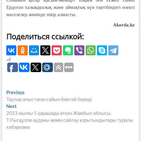
Сонымен қатар Қасым-Жомарт Тоқаев пен Режеп Тайип
Ердоған халықаралық және аймақтық күн тәртібіндегі өзекті
мәселелер жөнінде пікір алмасты.
Akorda.kz
Поделиться ссылкой:
Навигация
Previous
Previous
post:
Таулар алыстаған сайын биіктей береді
по
Next
Next
записям
post:
2023 жылғы 5 қарашада өткен Жамбыл облысы,
Т.Рысқұлов ауданы әкімін сайлау қорытындылары туралы
хабарлама