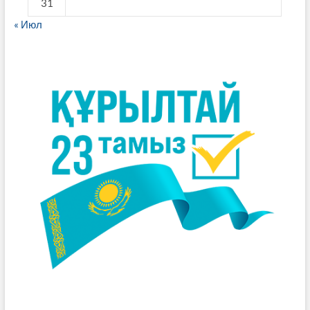
31
« Июл