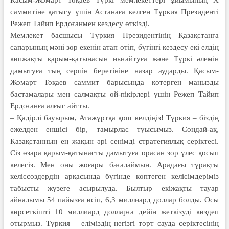
Қасым-Жомарт Тоқаев Түркі мемлекеттері ұйымының Х
саммитіне қатысу үшін Астанаға келген Түркия Президенті
Режеп Тайип Ердоғанмен кездесу өткізді.
Мемлекет басшысы Түркия Президентінің Қазақстанға
сапарының мәні зор екенін атап өтіп, бүгінгі кездесу екі елдің
көпжақты қарым-қатынасын нығайтуға және Түркі әлемін
дамытуға тың серпін беретініне назар аударды. Қасым-
Жомарт Тоқаев саммит барысында көтерген маңызды
бастамалары мен салмақты ой-пікірлері үшін Режеп Тайип
Ердоғанға алғыс айтты.
– Қадірлі бауырым, Атажұртқа қош келдіңіз! Түркия – біздің
ежелден еншісі бір, тамырлас туысымыз. Сондай-ақ,
Қазақстанның ең жақын әрі сенімді стратегиялық серіктесі.
Сіз өзара қарым-қатынасты дамытуға орасан зор үлес қосып
келесіз. Мен оны жоғары бағалаймын. Арадағы тұрақты
келіссөздердің арқасында бүгінде көптеген келісімдеріміз
табысты жүзеге асырылуда. Былтыр екіжақты тауар
айналымы 54 пайызға өсіп, 6,3 миллиард доллар болды. Осы
көрсеткішті 10 миллиард долларға дейін жеткізуді көздеп
отырмыз. Түркия – еліміздің негізгі төрт сауда серіктесінің