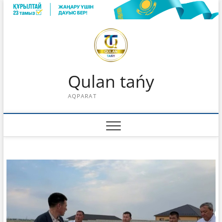
Skip
to
content
Qulan tańy
AQPARAT