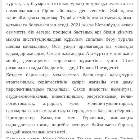
түрік-қазақ бауырластығының ұрпақтан-ұрпаққа жалғасатын
символдарының біріне айналады деп сенемін. Жаһандағы
және аймақтағы оқиғалар Түркі әлемінің өзара тығыз қарым-
қатынаста болуын талап етеді. 2021 жылы Ыстанбұлда өткен
саммитте біз өзгеріс процесін бастадық әрі біздің ұйымға
мықты институционалдық құрылым сипатын беру туралы
шешім қабылдадық. Осы уақыт аралығында біз маңызды
қадамдар жасадық. Ол әлі жалғасады. Атажұртта маған және
менің делегацияма көрсеткен құрметіңіз үшін Сізге
ризашылығымды білдіремін, – деді Түркия Президенті.
Кездесу барысында мемлекеттер басшылары қазақ-түрік
стратегиялық серіктестігінің қазіргі жағдайы мен даму
перспективаларын талқылады. Саяси диалогты нығайтуға,
сауда-экономикалық, инвестициялық, энергетикалық, көлік-
логистикалық, аграрлық және мәдени-гуманитарлық
салалардағы ынтымақтастықты тереңдетуге баса мән берілді.
Президенттер Қазақстан мен Түркияның жан-жақты
ықпалдастығын жаңа деңгейге көтеруге байланысты барлық
жағдай жасалғанын атап өтті.