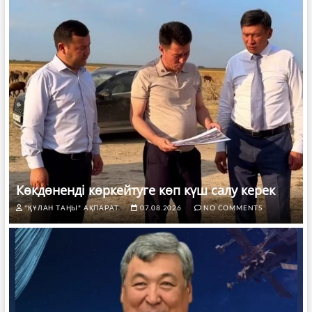
Көкдөненді көркейтуге көп күш салу керек
"ҚҰЛАН ТАҢЫ" АҚПАРАТ.
07.08.2026
NO COMMENTS