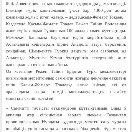
бірі. Инвестициялық ынтымақтастық қарқынды дамып келеді.
Елімізде түрік капиталының үлесі бар 4300-ден астам
компания жұмыс істеп жатыр, – деді Қасым-Жомарт Тоқаев.
Кездесуде Қасым-Жомарт Тоқаев Режеп Тайип Ердоғанды
және түрік халқын Түркияның 100 жылдығымен құттықтады.
Мемлекет басшысы бауырлас елдің мерейтойына орай
Астанадағы көшелердің біріне Анадолы атауы берілгенін,
сондай-ақ, Шымкентте Түркия даңғылы мен саябағын, ал
Алматыда Мұстафа Кемал Ататүріктің ескерткішін ашу
жоспарланып отырғанын айтты.
Өз кезегінде Режеп Тайип Ердоған Түркі мемлекеттері
ұйымының мерейтойлық саммитін жоғары деңгейде өткізгені
үшін Қасым-Жомарт Тоқаевқа алғыс айтып, екі ел
арасындағы өзара тиімді ынтымақтастықты нығайту
маңызды екенін жеткізді.
– Саммитті табысты өткізуіңізбен құттықтаймын. Биыл 6
ақпанда жер сілкіні­сінен зардап шеккен Газиантеп
провинциясының Нурдагы ауданында мектеп салу туралы
шешіміңіз үшін тағы да алғысымды білдіремін. Бұл мектеп