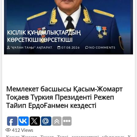
КІСІЛІК ҚҰНДЫЛЫҚТАРДЫҢ
КӨРСЕТКІШІКӨРСЕТКІШІ
"ҚҰЛАН ТАҢЫ" АҚПАРАТ.
07.08.2026
NO COMMENTS
Мемлекет басшысы Қасым-Жомарт
Тоқаев Түркия Президенті Режеп
Тайип ЕрдоҒанмен кездесті
412
Views