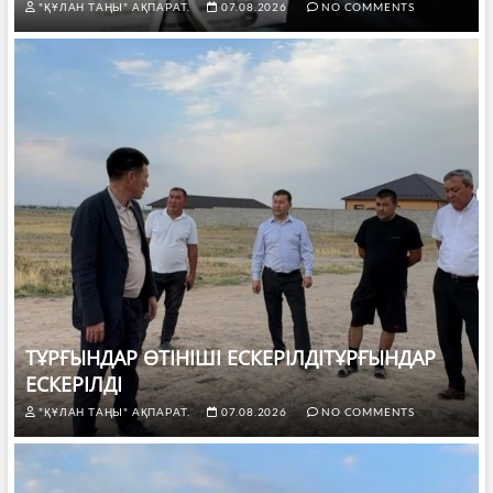
"ҚҰЛАН ТАҢЫ" АҚПАРАТ.
07.08.2026
NO COMMENTS
ТҰРҒЫНДАР ӨТІНІШІ ЕСКЕРІЛДІТҰРҒЫНДАР
ЕСКЕРІЛДІ
"ҚҰЛАН ТАҢЫ" АҚПАРАТ.
07.08.2026
NO COMMENTS