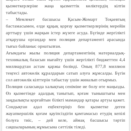
қызметкерлеріне жаңа қызметтік көліктердің кілтін
табыстады.
– Мемлекет басшысы Қасым-Жомарт Тоқаевтың
бастамасымен, елде құқық қорғау қызметкерлерінің мерейін
арттыру үшін жарқын істер жүзеге асуда. Бүгінде жергілікті
атқарушы органдар мен полиция департаменті арасында
тығыз байланыс орнатылған.
Ағымдағы жылы полиция департаментінің материалдық-
техникалық базасын нығайту үшін жергілікті бюджеттен 4,4
миллиардтан астам қаржы бөлінді. Оның 877,8 миллион
теңгесі автокөлік құралдарын сатып алуға жұмсалды. Бүгін
сол автокөлік кілттерін табыстау үшін жиналып отырмыз.
Полиция саласында халықтың сеніміне ие болу өте маңызды.
Өз қызметінде адалдық танытып, қоғам тыныштығы мен
заңдылықты қорғайтын білікті мамандар қатары артуы қажет.
Сондықтан адал еңбектеріңіз бен қызметке деген
жауапкершілік қоғам қауіпсіздігін қамтамасыз етудің кепілі
болуға тиіс, – дей келе, аймақ басшысы тәртіп
сақшыларының жұмысына сәттілік тіледі.