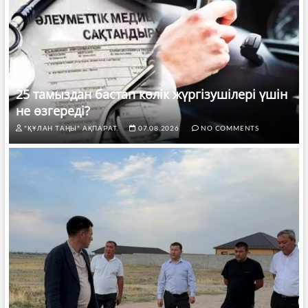
25 тамыздан бастап көлік жүргізушілері үшін
не өзгереді?
"ҚҰЛАН ТАҢЫ" АҚПАРАТ.
07.08.2026
NO COMMENTS