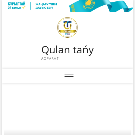
Skip
to
content
Qulan tańy
AQPARAT