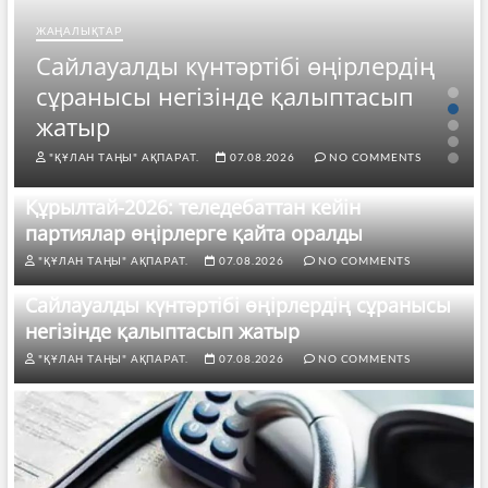
ЖАҢАЛЫҚТАР
Сайлауалды күнтәртібі өңірлердің
сұранысы негізінде қалыптасып
жатыр
"ҚҰЛАН ТАҢЫ" АҚПАРАТ.
07.08.2026
NO COMMENTS
Құрылтай-2026: теледебаттан кейін
партиялар өңірлерге қайта оралды
"ҚҰЛАН ТАҢЫ" АҚПАРАТ.
07.08.2026
NO COMMENTS
Сайлауалды күнтәртібі өңірлердің сұранысы
негізінде қалыптасып жатыр
"ҚҰЛАН ТАҢЫ" АҚПАРАТ.
07.08.2026
NO COMMENTS