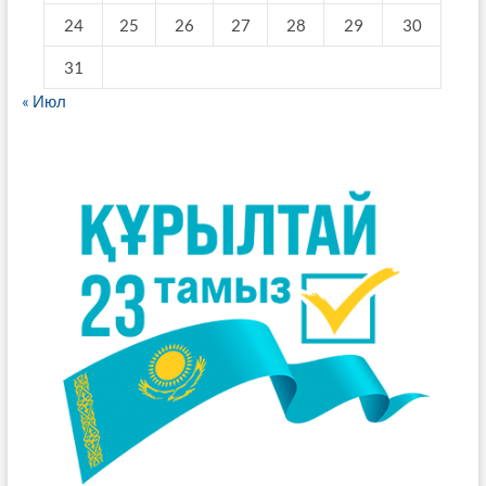
24
25
26
27
28
29
30
31
« Июл