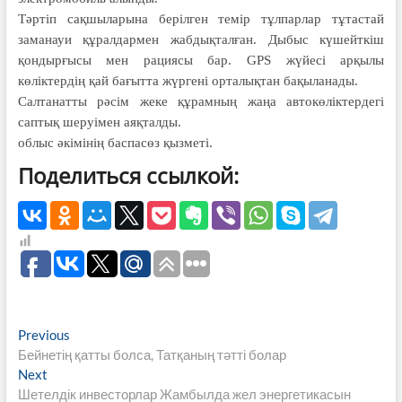
Тәртіп сақшыларына берілген темір тұлпарлар тұтастай
заманауи құралдармен жабдықталған. Дыбыс күшейткіш
қондырғысы мен рациясы бар. GPS жүйесі арқылы
көліктердің қай бағытта жүргені орталықтан бақыланады.
Салтанатты рәсім жеке құрамның жаңа автокөліктердегi
саптық шеруімен аяқталды.
облыс әкімінің баспасөз қызметі.
Поделиться ссылкой:
Навигация
Previous
Previous
post:
Бейнетің қатты болса, Татқаның тәтті болар
по
Next
Next
записям
post:
Шетелдік инвесторлар Жамбылда жел энергетикасын