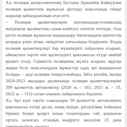
Ал, полиция департаментінің бастығы Арманбек Баймурзин
полиция қызметiнiң жұмысын арттыру мақсатында тиiмдi
шаралар қабылданғанын атап өтті.
– Полиция қызметкерлерін материалдық-техникалық
жабдықтау қылмыстың санын азайтуға септігін тигізуде. Осы
ретте полиция жұмысын жандандыру бағытындағы әрiптестiк
қолдауы үшін облыс әкімдiгiне алғысымды бiлдiремiн. Бiздiң
полиция қызметкерлері бар мүмкіндіктi пайдалана отырып,
аймақтағы тәртіп пен қауіпсіздіктi қамтамасыз етуде аянбай
қызмет етеді. Сервистік полицияны жүзеге асырып, жұртқа
жақын болу мақсатындағы жұмыстар одан әрі жанданатын
болады, – деді полиция генерал-майоры. Айта кетейік, жалпы
2020-2023 жылдары аралығында полиция қызметкерлеріне
309 қызметтік автокөліктер (2020 ж. – 103, 2021 ж. – 33,
2022 ж. – 115) сатып алынып, пайдалануға берілген.
Ал, бұл күні тәртіп сақшылары 59 қызметтік автокөлікпен
қамтамасыз етілді десек, оның ішінде, республика бойынша
бірінші болып қазіргі заман талаптарына сай, қоршаған
ортаға залалсыз, отандық өндiрiсте жасалған 25 дана
электромобиль алынды.