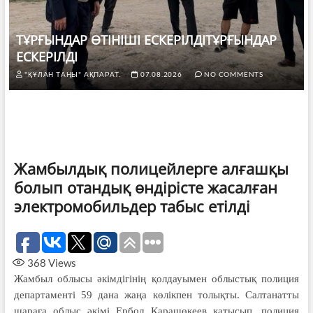
ТҰРҒЫНДАР ӨТІНІШІ ЕСКЕРІЛДІТҰРҒЫНДАР
ЕСКЕРІЛДІ
"ҚҰЛАН ТАҢЫ" АҚПАРАТ.
07.08.2026
NO COMMENTS
Жамбылдық полицейлерге алғашқы
болып отандық өндiрiсте жасалған
электромобильдер табыс етілді
368
Views
Жамбыл облысы әкімдiгiнiң қолдауымен облыстық полиция
департаменті 59 дана жаңа көлікпен толықты. Салтанатты
шараға oблыс әкімі Ербол Қарашөкеев қатысып, полиция