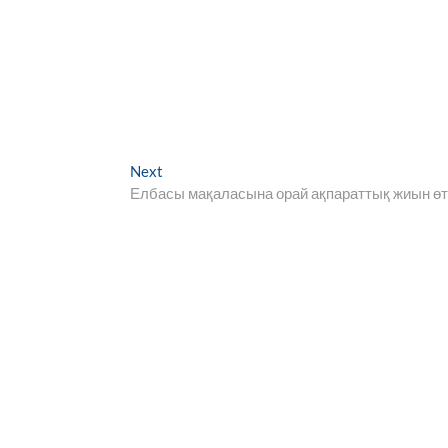
Next
Next
post:
Елбасы мақаласына орай ақпараттық жиын өт