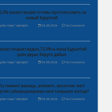
2,3% казахстанцев готовы проголосовать за
новый Курултай
ұлан таңы" ақпарат.
04.08.2026
No Comments
азақстандықтардың 72,3%-ы жаңа Құрылтай
үшін дауыс беруге дайын
ұлан таңы" ақпарат.
04.08.2026
No Comments
Ең төменгі жалақы, алимент, экология: жеті
ртия сайлаушылармен нені талқылап жатыр?
ұлан таңы" ақпарат.
04.08.2026
No Comments