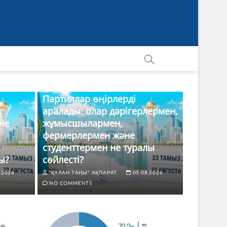
Партиялар өңірлерді
аралады: олар дәрігерлермен,
не
жұмысшылармен,
фермерлермен және
студенттермен не туралы
ы?
сөйлесті?
.2026
"ҚҰЛАН ТАҢЫ" АҚПАРАТ.
05.08.2026
NO COMMENTS