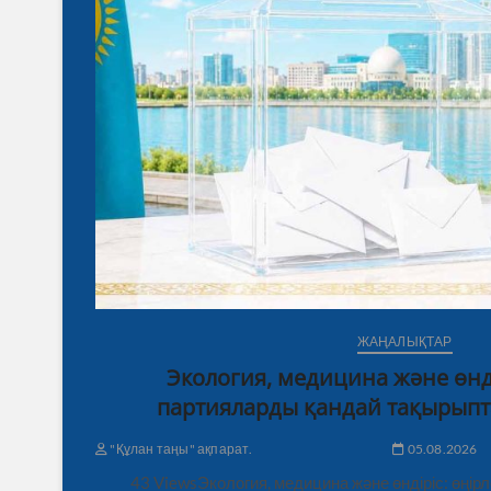
ЖАҢАЛЫҚТАР
Экология, медицина және өнді
партияларды қандай тақырыпт
"Құлан таңы" ақпарат.
05.08.2026
43 ViewsЭкология, медицина және өндіріс: өңі