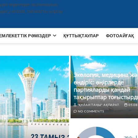
рлі өңірлерде экологиялық
есу өткізіп, табиғатты қорғау
ЕМЛЕКЕТТІК РӘМІЗДЕР
ҚҰТТЫҚТАУЛАР
ФОТОАЙҒАҚ
Экология, медицина жә
өндіріс: өңірлерде
партияларды қандай
тақырыптар тоғыстырд
"ҚҰЛАН ТАҢЫ" АҚПАРАТ.
05.08
NO COMMENTS