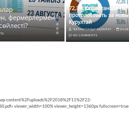
72,3% казахстанцев го
олар
ЖАҢАЛЫҚТАР
проголосовать за новы
ен, фермерлермен
72,3% казахстанце
Курултай
сөйлесті?
новый Курултай
"ҚҰЛАН ТАҢЫ" АҚПАРАТ.
04.08
TS
"ҚҰЛАН ТАҢЫ" АҚПАРАТ.
04.0
NO COMMENTS
%2Fwp-content%2Fuploads%2F2018%2F11%2F22-
viewer_width=100% viewer_height=1360px fullscreen=true