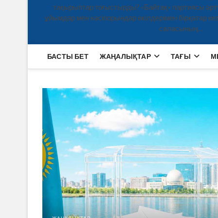
тақырыптар тоғыстырды? «Байтақ» партиясы әртү
ұйымдар мен кәсіпорындар өкілдерімен бірқатар кезд
саласының…
БАСТЫ БЕТ
ЖАҢАЛЫҚТАР
ТАҒЫ
М