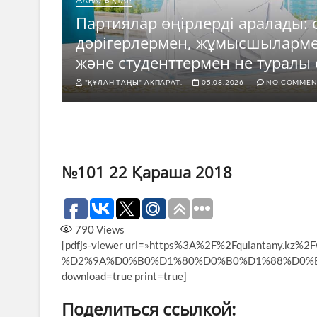
ЖАҢАЛЫҚТАР
Партиялар өңірлерді аралады: 
е
дәрігерлермен, жұмысшыларм
ды?
және студенттермен не туралы 
"ҚҰЛАН ТАҢЫ" АҚПАРАТ.
05.08.2026
NO COMMEN
№101 22 Қараша 2018
790
Views
[pdfjs-viewer url=»https%3A%2F%2Fqulantany.kz
%D2%9A%D0%B0%D1%80%D0%B0%D1%88%D0%B0.pdf» 
download=true print=true]
Поделиться ссылкой: