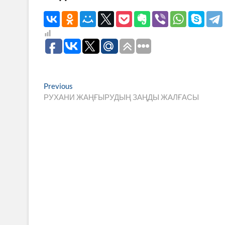
Навигация
Previous
Previous
post:
РУХАНИ ЖАҢҒЫРУДЫҢ ЗАҢДЫ ЖАЛҒАСЫ
по
записям