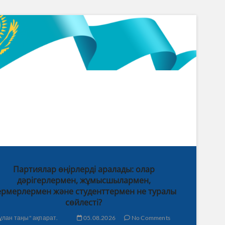
Партиялар өңірлерді аралады: олар
дәрігерлермен, жұмысшылармен,
рмерлермен және студенттермен не туралы
сөйлесті?
ұлан таңы" ақпарат.
05.08.2026
No Comments