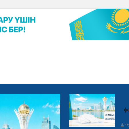
фе
"Қ