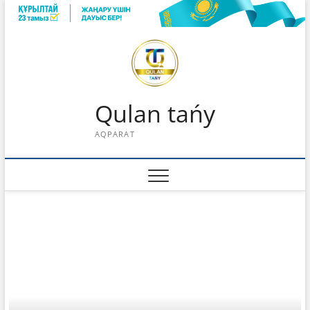
Skip
to
content
Qulan tańy
AQPARAT