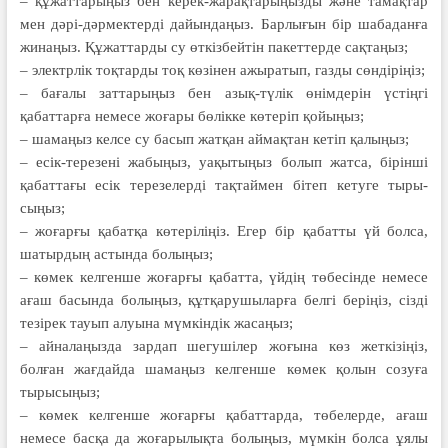
– құжаттарыңыз бен керек-жарақтарыңызды және тамақ­тар
мен дәрі-дәрмектерді дайын­даңыз. Барлығын бір шабаданға
жинаңыз. Құжаттарды су өткізбейтін пакеттерде сақтаңыз;
– электрлік тоқтарды тоқ көзінен ажыратып, газды сөндіріңіз;
– бағалы заттарыңыз бен азық-түлік өнімдерін үстіңгі
қабаттарға немесе жоғары бөлікке көтеріп қойыңыз;
– шамаңыз келсе су басып жатқан аймақтан кетіп қалыңыз;
– есік-терезені жабыңыз, уақытыңыз болып жатса, бірінші
қабаттағы есік терезелерді тақтаймен бітеп кетуге тыры­
сыңыз;
– жоғарғы қабатқа көтеріліңіз. Егер бір қабатты үй болса,
шатырдың астын­да болыңыз;
– көмек келгенше жоғарғы қабатта, үйдің төбесінде немесе
ағаш басында болыңыз, құтқарушыларға белгі беріңіз, сізді
тезірек тауып алуына мүмкіндік жасаңыз;
– айналаңызда зардап шегушілер жоғына көз жеткізіңіз,
болған жағдайда шамаңыз келгенше көмек қолын созуға
тырысыңыз;
– көмек келгенше жоғарғы қабат­тарда, төбелерде, ағаш
немесе басқа да жоғарылықта болыңыз, мүмкін болса ұялы