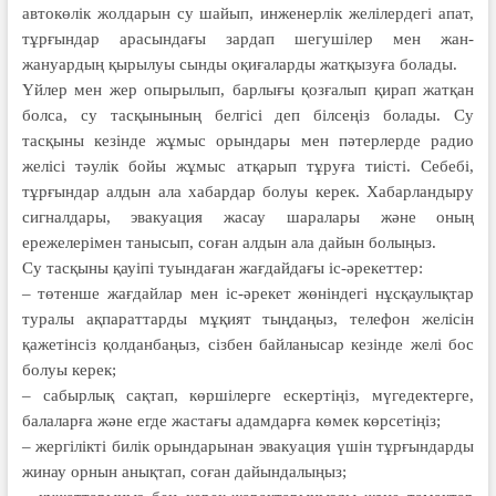
автокөлік жолдарын су шайып, инженерлік желілердегі апат,
тұрғындар арасындағы зардап шегушілер мен жан-
жануардың қырылуы сынды оқиғаларды жатқызуға болады.
Үйлер мен жер опырылып, бар­лығы қозғалып қирап жатқан
болса, су тасқынының белгісі деп білсеңіз болады. Су
тасқыны кезінде жұмыс орындары мен пәтерлерде радио
желісі тәулік бойы жұмыс атқарып тұруға тиісті. Себебі,
тұрғындар алдын ала хабардар болуы керек. Хабарландыру
сигналдары, эвакуация жасау шаралары және оның
ережелерімен танысып, соған алдын ала дайын болыңыз.
Су тасқыны қауіпі туындаған жағдай­дағы іс-әрекеттер:
– төтенше жағдайлар мен іс-әре­кет жөніндегі нұсқаулықтар
туралы ақпараттарды мұқият тыңдаңыз, телефон желісін
қажетінсіз қолданбаңыз, сізбен байланысар кезінде желі бос
болуы керек;
– сабырлық сақтап, көршілерге ескертіңіз, мүгедектерге,
балаларға және егде жастағы адамдарға көмек көрсетіңіз;
– жергілікті билік орындарынан эвакуация үшін тұрғындарды
жинау ор­нын анықтап, соған дайындалыңыз;