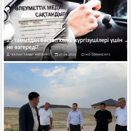
25 тамыздан бастап көлік жүргізушілері үшін
не өзгереді?
"ҚҰЛАН ТАҢЫ" АҚПАРАТ.
07.08.2026
NO COMMENTS