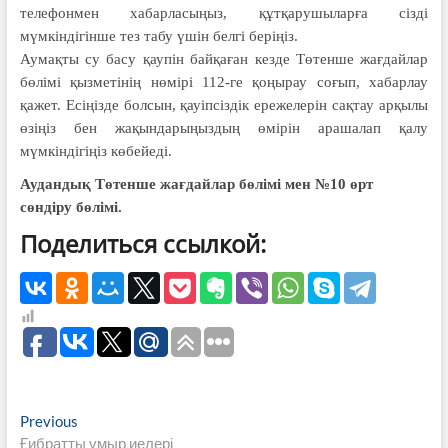
телефонмен хабарласыңыз, құтқарушыларға сізді
мүмкіндігінше тез табу үшін белгі беріңіз.
Аумақты су басу қаупін байқаған кезде Төтенше жағдайлар
бөлімі қызметінің нөмірі 112-ге қоңырау соғып, хабарлау
қажет. Есіңізде болсын, қауіпсіздік ережелерін сақтау арқылы
өзіңіз бен жақындарыңыздың өмірін арашалап қалу
мүмкіндігіңіз көбейеді.
Аудандық Төтенше жағдайлар бөлімі мен №10 өрт
сөндіру бөлімі.
Поделиться ссылкой:
Навигация
Previous
Previous
post:
Ғибратты ұмыр иелері