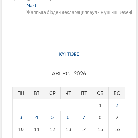
по
Next
Next
записям
post:
Жалпыға бірдей декларациялаудың үшінші кезеңі
КҮНТІЗБЕ
АВГУСТ 2026
ПН
ВТ
СР
ЧТ
ПТ
СБ
ВС
1
2
3
4
5
6
7
8
9
10
11
12
13
14
15
16