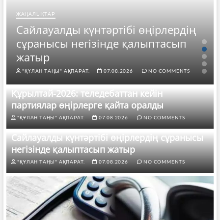
ЖАҢАЛЫҚТАР
Сайлауалды күнтәртібі өңірлердің
сұранысы негізінде қалыптасып
жатыр
"ҚҰЛАН ТАҢЫ" АҚПАРАТ.
07.08.2026
NO COMMENTS
Құрылтай-2026: теледебаттан кейін
партиялар өңірлерге қайта оралды
"ҚҰЛАН ТАҢЫ" АҚПАРАТ.
07.08.2026
NO COMMENTS
Сайлауалды күнтәртібі өңірлердің сұранысы
негізінде қалыптасып жатыр
"ҚҰЛАН ТАҢЫ" АҚПАРАТ.
07.08.2026
NO COMMENTS