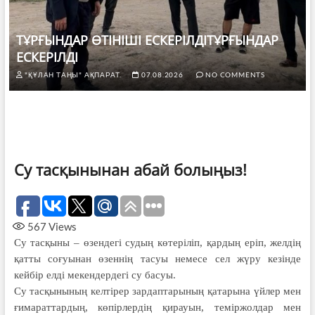
ТҰРҒЫНДАР ӨТІНІШІ ЕСКЕРІЛДІТҰРҒЫНДАР
ЕСКЕРІЛДІ
"ҚҰЛАН ТАҢЫ" АҚПАРАТ.
07.08.2026
NO COMMENTS
Су тасқынынан абай болыңыз!
567
Views
Су тасқыны – өзендегі судың көтеріліп, қардың еріп, желдің
қатты соғуынан өзеннің тасуы немесе сел жүру кезінде
кейбір елді мекендердегі су басуы.
Су тасқынының келтірер зардап­тарының қатарына үйлер мен
ғимарат­тардың, көпірлердің қирауын, теміржолдар мен