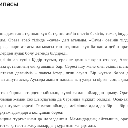
шипасы
 адам таң атқаннан күн батқанға дейін ниетін бекітіп, тамақ ішуд
ды. Ораза араб тілінде «саум» деп аталады. «Саум» сөзінің тілд
се, шариғаттағы мағынасы таң атқаннан күн батқанға дейін ора
ерден аулақ болу дегенді білдіреді.
дігінің әр түнін Қадір тұтып, ерекше құлшылықпен өткізсе, Алл
аза ұстағанның екі қуанышы бар. Сәресі ішу және оны екінші шап
стахап дегеніміз – жақсы істер, яғни сауап. Бір жұтым болса 
ауыз ашуға асық. Ауызды ақшам намазының уақыты кірген соң, ақш
ын барша істерден тыйылып, күллі жаман ойлардан арылу. Ора
 аузынан жаман сөз шықпауына да барынша мұқият болады. Өсек-ая
луды дұрыс көреді. Рамазан айында, мейлінше адамдар бір — бірі
қтаж адамдарға қол ұшын береді.
дицина тұрғысынан да дәлелденген. Мамандардың айтуынша, ора
тетке қатысты жасушалардың құрамын жаңартады.