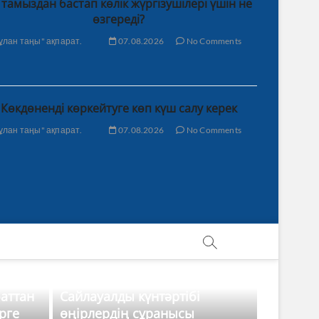
 тамыздан бастап көлік жүргізушілері үшін не
өзгереді?
ұлан таңы" ақпарат.
07.08.2026
No Comments
Көкдөненді көркейтуге көп күш салу керек
ұлан таңы" ақпарат.
07.08.2026
No Comments
баттан
Сайлауалды күнтәртібі
рге
өңірлердің сұранысы