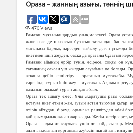
Ораза – жанның азығы, тәннің 
470
Views
Рамазан мұсылмандардың ұлық мерекесі. Ораза ұстаған
және өзге де оразасын бұзатын заттардан бас тарта
мағынасы барлық нәрседен тыйылу деген ұғымды бер
ниетімен ішіп жеуден, басқа да оразаны бұзатын нәрсел
Рамазан айының әрбір түнін, әсіресе, соңғы он күн
тағаланың сексен үш жылдық сауабына ие болады. Ор
атқанға дейін кешіктіру – оразаның мұстахабы. Мұ
сәресінде тұрып ішіп-жеу – мұстахап. Ақшам кірсе, 
намазын оқымай тұрып ашқан абзал.
Ораза тек ашығу емес. Ұлы Жаратушы разы болмайт
ұстауға ниет еткен жан, аузын астан тыюмен қатар,
өтірік айтудан, біреуді орынсыз ренжітуден абай бо
қайырымдылық жасап жарысады. Жетім-жесірлерге, мұ
Ораза – адам денсаулығы үшін де пайдасы зор. Ме
адам ағзасының қорғаныш жүйесін нығайтып, иммуни