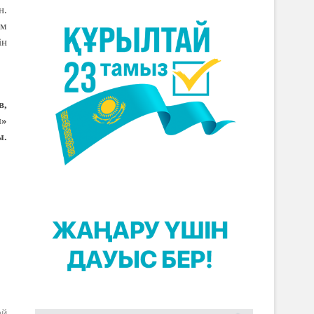
н.
ам
ін
в,
ы»
ы.
ай