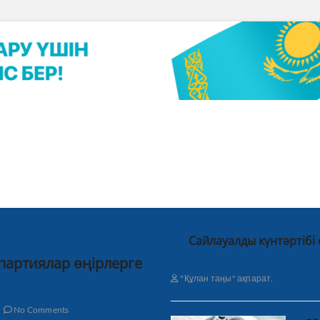
Сайлауалды күнтәртібі
 партиялар өңірлерге
"Құлан таңы" ақпарат.
No Comments