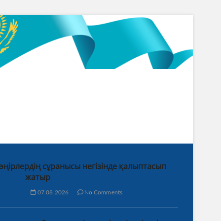
 өңірлердің сұранысы негізінде қалыптасып
жатыр
07.08.2026
No Comments