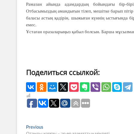
Рамазан айында адамдардың бойындағы бір-бірі
Отбасымыздың амандығын тілеп, мешітке барып пітір 
баласы астың қадірін, шыжыған күннің ыстығында бір
емес.
Ұстаған оразаларыңыз қабыл болсын. Барша мұсылманн
Поделиться ссылкой:
Навигация
Previous
Previous
post:
Отанды қорғау – әр ер азаматтың міндеті