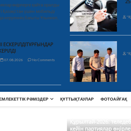
25
иялар өңірлерге қайта оралды
і Қазақстан үшін» мобильді
"Қ
а керуеннің бағыты Ұзынкөл,
І ЕСКЕРІЛДІТҰРҒЫНДАР
КЕРІЛДІ
"Қ
07.08.2026
No Comments
ЕМЛЕКЕТТІК РӘМІЗДЕР
ҚҰТТЫҚТАУЛАР
ФОТОАЙҒАҚ
Құрылтай-2026: теледе
кейін партиялар өңірле