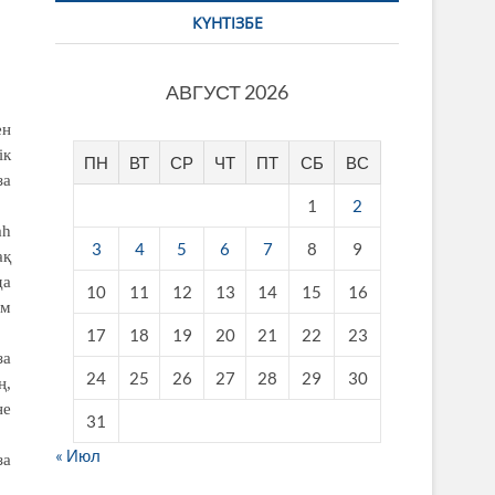
КҮНТІЗБЕ
АВГУСТ 2026
ен
ік
ПН
ВТ
СР
ЧТ
ПТ
СБ
ВС
за
1
2
аһ
3
4
5
6
7
8
9
ақ
да
10
11
12
13
14
15
16
ам
17
18
19
20
21
22
23
за
24
25
26
27
28
29
30
ң,
не
31
« Июл
за