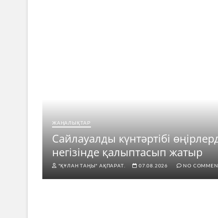
ЖАҢАЛЫҚТАР
ар
Сайлауалды күнтәртібі өңірлер
негізінде қалыптасып жатыр
"ҚҰЛАН ТАҢЫ" АҚПАРАТ.
07.08.2026
NO COMMEN