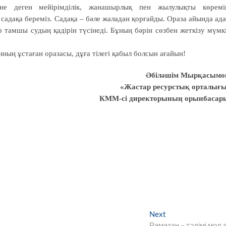
не деген мейірімділік, жанашырлық пен жылулықты көремі
садақа береміз. Садақа – бәле жаладан қорғайды. Ораза айында ад
 тамшы судың қадірін түсінеді. Бұның бәрін сөзбен жеткізу мүмк
ың ұстаған оразасы, дұға тілегі қабыл болсын ағайын!
Әбіләшім Мырқасымо
«Жастар ресурстық орталығ
КММ-сі директорының орынбасар
Next
Next
post:
Рамазан – тәлімі мол 