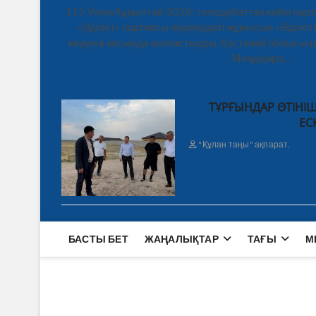
115 ViewsҚұрылтай-2026: теледебаттан кейін парт
«Әділет» партиясы өңірлердегі жұмысын «Әділетт
керуені аясында жалғастырды. Қостанай облысынд
Меңдіқара,…
ТҰРҒЫНДАР ӨТІНІШ
ЕС
"Құлан таңы" ақпарат.
БАСТЫ БЕТ
ЖАҢАЛЫҚТАР
ТАҒЫ
М