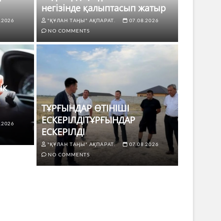
негізінде қалыптасып жатыр
.2026
"ҚҰЛАН ТАҢЫ" АҚПАРАТ.
07.08.2026
NO COMMENTS
ік
ТҰРҒЫНДАР ӨТІНІШІ
ЕСКЕРІЛДІТҰРҒЫНДАР
.2026
ЖАҢАЛЫҚТ
ЕСКЕРІЛДІ
 көлік жүргізушілері үшін не
ТҰРҒЫ
"ҚҰЛАН ТАҢЫ" АҚПАРАТ.
07.08.2026
ЕСКЕР
NO COMMENTS
8.2026
NO COMMENTS
"ҚҰЛАН Т