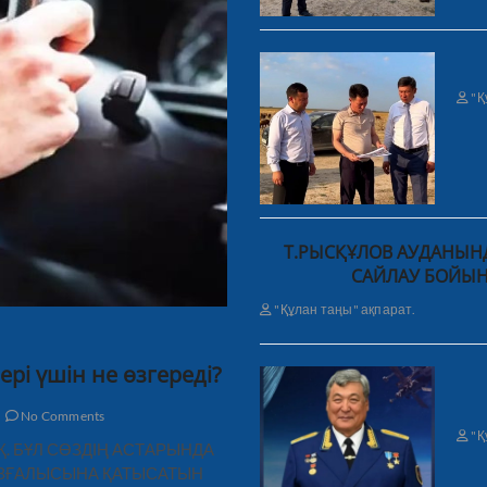
"Қ
Т.РЫСҚҰЛОВ АУДАНЫНД
САЙЛАУ БОЙЫН
"Құлан таңы" ақпарат.
ері үшін не өзгереді?
No Comments
"Қ
ЫҚ. БҰЛ СӨЗДІҢ АСТАРЫНДА
ҚОЗҒАЛЫСЫНА ҚАТЫСАТЫН