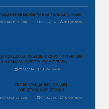
Көкдөненді көркейтуге көп күш салу керек
ұлан таңы" ақпарат.
07.08.2026
No Comments
А КӨКДӨНЕН АУЫЛДЫҚ ОКРУГІНІҢ ӘКІМІН
ША САЙЛАУ ОКРУГІН ҚҰРУ ТУРАЛЫ
07.08.2026
No Comments
КІСІЛІК ҚҰНДЫЛЫҚТАРДЫҢ
КӨРСЕТКІШІКӨРСЕТКІШІ
ұлан таңы" ақпарат.
07.08.2026
No Comments