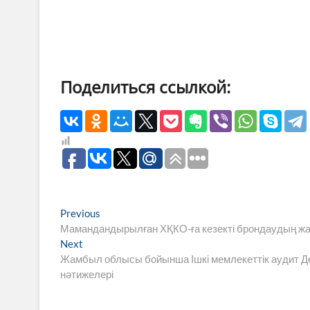
Поделиться ссылкой:
Навигация
Previous
Previous
post:
Мамандандырылған ХҚКО-ға кезекті брондаудың жаң
по
Next
Next
записям
post:
Жамбыл облысы бойынша Ішкі мемлекеттік аудит Деп
нәтижелері