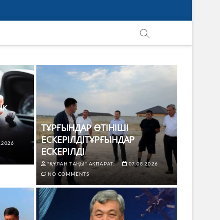
ік
ТҰРҒЫНДАР ӨТІНІШІ
ЕСКЕРІЛДІТҰРҒЫНДАР
.2026
ЕСКЕРІЛДІ
"ҚҰЛАН ТАҢЫ" АҚПАРАТ.
07.08.2026
NO COMMENTS
ЖАҢАЛЫҚТ