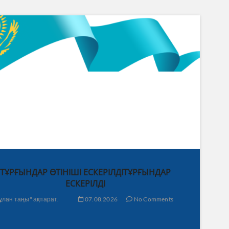
ТҰРҒЫНДАР ӨТІНІШІ ЕСКЕРІЛДІТҰРҒЫНДАР
ЕСКЕРІЛДІ
ұлан таңы" ақпарат.
07.08.2026
No Comments