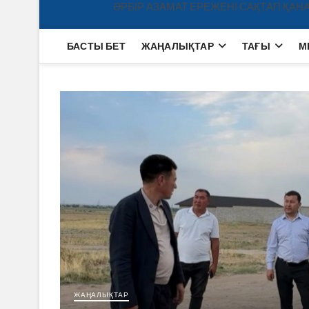
ӘРБІР АЗАМАТ ЕРЕЖЕНІ САҚТАП ҚАНА
БАСТЫ БЕТ
ЖАҢАЛЫҚТАР
ТАҒЫ
М
ЖАҢАЛЫҚТАР