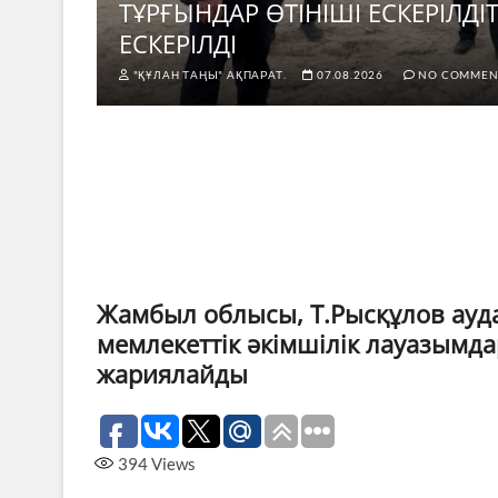
н не
ТҰРҒЫНДАР ӨТІНІШІ ЕСКЕРІЛД
ЕСКЕРІЛДІ
"ҚҰЛАН ТАҢЫ" АҚПАРАТ.
07.08.2026
NO COMMEN
Жамбыл облысы, Т.Рысқұлов ауда
мемлекеттік әкімшілік лауазымд
жариялайды
394
Views