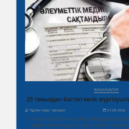
ЖАҢАЛЫҚТАР
25 тамыздан бастап көлік жүргізушіл
"Құлан таңы" ақпарат.
07.08.2026
25 Views«ЖОЛ ЗАҢЫ – ҚАТАЛ ЗАҢ» ДЕЙДІ ХАЛ
АДАМ ӨМІРІНІҢ ҚАУІПСІЗДІГІ ЖАТЫР. ЖОЛ 