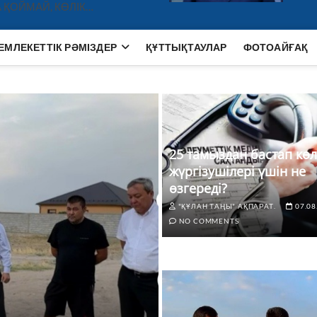
 ҚОЙМАЙ, КӨЛІК…
ЕМЛЕКЕТТІК РӘМІЗДЕР
ҚҰТТЫҚТАУЛАР
ФОТОАЙҒАҚ
25 тамыздан бастап көл
жүргізушілері үшін не
өзгереді?
"ҚҰЛАН ТАҢЫ" АҚПАРАТ.
07.08
NO COMMENTS