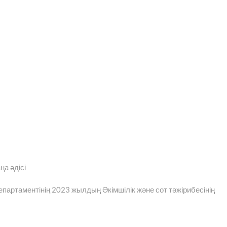
а әдісі
артаментінің 2023 жылдың Әкімшілік және сот тәжірибесінің