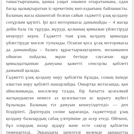
таныстырғанына, қанша уақыт онымен отыратынына, одан
басқа қызықтыратын іс-әрекетінің көп-аздығына байланысты.
Баланың жасы кішкентай болған сайын гаджетті ұзақ қолдану
соғұрлым қауіпті. Ірі қол моторикасы дамымайды – 4 жасқа
дейін бала тік тұруды, жүруді, қолының қимылын үйлестіруді
меңгеруі керек. Гаджетті тым ұзақ қолдану қимылды
үйлестіруде мәселе туғызады. Осыған қоса ұсақ моторикасы
да дамымайды – балаға құрастырмақтармен, мозаикамен
ойнаған пайдалы, экран бетінде саусағын құр
қимылдатқаннан дамуына қажетті сенсорлы қабілеті
дамымай қалады.
Гаджетті ұзақ қолдану көру қабілетін бұзады, соның ішінде
алыстан көру қабілеті нашарлайды. Омыртқа жотасында, қан
айналымында, мәселелер туады, бір бағытта қозғалмай
жатқандықтан немесе аз қозғалыстан ас қорыту жүйесі
бұзылады. Баланың тіл дамуын кешеуілдетеді» — деп
білдіріпті. Дәрігердің сөзіне қарағанда, гад­жет­терді ұзақ
қолдану балалардың сабақ үлгеріміне де әсер етеді. Өйткені,
бұл олардың назар аудару және есте сақтау қабілетін
төмендетеді. Экрандағы шектеулі көлемде ақпаратты