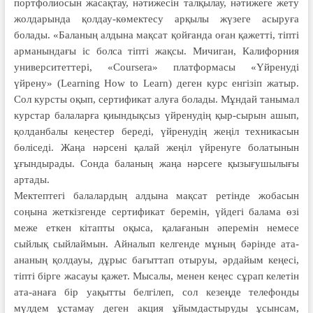
портфолиосын жасақтау, нәтижесін талқылау, нәтижеге жету
жолдарында қолдау-көмектесу арқылы жүзеге асыруға
болады. «Баланың алдына мақсат қойғанда оған қажетті, тіпті
арманындағы іс болса тіпті жақсы. Мичиган, Калифорния
университеттері, «Сoursera» платформасы «Үйренуді
үйрену» (Learning How to Learn) деген курс енгізіп жатыр.
Сол курсты оқып, сертификат алуға болады. Мұндай танымал
курстар балаларға қиындықсыз үйренудің қыр-сырын ашып,
қолданбалы кеңестер береді, үйренудің жеңіл техникасын
бөліседі. Жаңа нәрсені қалай жеңіл үйренуге болатынын
ұғындырады. Сонда бала­ның жаңа нәрсеге қызығушылығы
артады.
Мектептегі балалардың алдына мақсат ретінде жобасын
соңы­на жеткізгенде сертификат беремін, үйдегі балама өзі
меже еткен кітапты оқыса, қалағанын әперемін немесе
сыйлық сыйлаймын. Айналып келгенде мұның бәрінде ата-
ананың қолдауы, дұрыс бағыттап отыруы, әрдайым ке­ңесі,
тіпті бірге жасауы қажет. Мысалы, менен кеңес сұрап келетін
ата-анаға бір уақытты белгілеп, сол кезеңде телефонды
мүлдем ұстамау деген акция ұйымдастыруды ұсынсам,