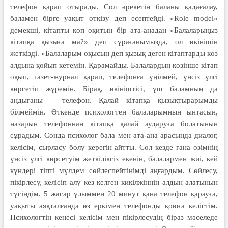
телефон қарап отырады. Сол әрекетін баланы қадағалау,
баламен бірге уақыт өткізу деп есептейді. «Role model»
демекші, кітапты көп оқитын бір ата-анадан «Балаларыңыз
кітапқа қызыға ма?» деп сұрағанымызда, ол өкінішін
жеткізді. «Балаларым оқысын деп қызық деген кітаптарды көз
алдына қойып кетемін. Қарамайды. Балалардың көзінше кітап
оқып, газет-журнал қарап, телефонға үңілмей, үнсіз үлгі
көрсетіп жүремін. Бірақ, өкініштісі, үш баламның да
аңдығаны – телефон. Қалай кітапқа қызықтырарымды
білмеймін. Өткенде психологтен балаларымның ынтасын,
назарын телефоннан кітапқа қалай аударуға болатынын
сұрадым. Сонда психолог бала мен ата-ана арасында диалог,
келісім, сырласу болу керегін айтты. Сол кезде ғана өзімнің
үнсіз үлгі көрсетуім жеткіліксіз екенін, балалармен жиі, кей
күндері тіпті мүлдем сөйлеспейтінімді аңғардым. Сөйлесу,
пікірлесу, келісіп алу кез келген кикіл­жіңнің алдын алатынын
түсіндім. 5 жасар ұлыммен 20 минут қана телефон қарауға,
уақыты аяқталғанда өз еркімен телефонды қоюға келістім.
Психологтің кеңесі келісім мен пікірлесудің біраз мәселеде