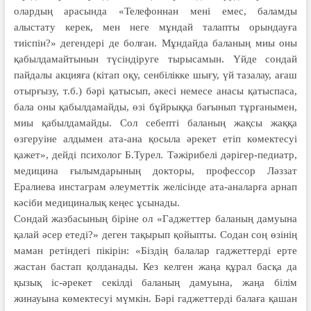
олардың арасында «Телефоннан мені емес, баламды
алыстату керек, мен неге мұндай талапты орындауға
тиіспін?» дегендері де болған. Мұндайда бала­ның миы оны
қабылдамайтынын түсіндіруге тырысамын. Үйде сондай
пайдалы акцияға (кітап оқу, сенбілікке шығу, үй тазалау, ағаш
отырғызу, т.б.) бәрі қатысып, әкесі немесе анасы қатыспаса,
бала оны қабылдамайды, өзі бұйрыққа бағынып тұрғанымен,
миы қабылдамайды. Сол себепті баланың жақсы жаққа
өзгеруіне алдымен ата-ана қосыла әрекет етіп көмектесуі
қажет», дейді психолог Б.Турел. Тәжірибелі дәрігер-педиатр,
медицина ғылымдарының докторы, профессор Ләззат
Ералиева инстаграм әлеуметтік желісінде ата-аналарға арнап
кәсіби медициналық кеңес ұсынады.
Сондай жазбасының біріне ол «Гаджеттер баланың дамуына
қалай әсер етеді?» деген тақырып қойыпты. Содан соң өзінің
маман ре­тіндегі пікірін: «Біздің балалар гад­жет­терді ерте
жастан бастап қолда­нады. Кез келген жаңа құрал басқа да
қызық іс-әрекет секілді баланың дамуына, жаңа білім
жинауына көмектесуі мүмкін. Бәрі гаджеттерді балаға қашан