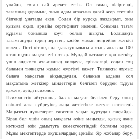
ұнайды, соған сай әрекет еттік. Ол тамақ пісіргенді,
тағамның құ­ра­­мын, оның адам ағзасына қалай әсер ете­тінін
білгенді ұнатады екен. Содан бір курсқа жаздырып, оны
қызыға оқып, арнайы сертификат иеленді. Соңында тағам
құрамы бойынша коуч болып шық­ты. Болашақта
тағамтануды терең зерт­теп, кәсіби маман деңгейіне жеткісі
келе­ді. Тіпті кітапқа да қызығушылығы артып, жылына 100
кітап оқуды мақсат етіп отыр. Мұндай нәтижеге қол жеткізу
үшін алдымен ата-ананың қолдауы, ерік-жігері, содан соң
баламен тиянақты жұмыс жүр­гізуі қажет. Тиянақты жұмыс
балаға мақ­са­тын айқындаудан, баланың алдына сол
мақсатына жеткізер мін­дет­терін белгілеп беруден тұруы
қажет», дейді психолог.
Психологтің айтуынша, балаға мақсат белгілеп беру оның
өзін-өзі алға сүйреуіне, жаңа жетістікке жетуге септеседі.
Маңызсыз дүниелерге сағаттап уақыт құртудан сақтайды.
Бірақ бұл үшін оның мақсаты өзіне маңызды, қызық және
нәтижесі өзін дамытуға көмектесетіндей болғаны керек.
Мұны мектептерде оқушылардың арнайы бір жобалар беру,