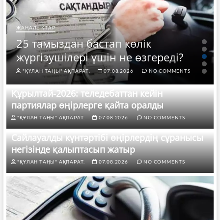
ЖАҢАЛЫҚТАР
25 тамыздан бастап көлік
жүргізушілері үшін не өзгереді?
"ҚҰЛАН ТАҢЫ" АҚПАРАТ.
07.08.2026
NO COMMENTS
Құрылтай-2026: теледебаттан кейін
партиялар өңірлерге қайта оралды
"ҚҰЛАН ТАҢЫ" АҚПАРАТ.
07.08.2026
NO COMMENTS
Сайлауалды күнтәртібі өңірлердің сұранысы
негізінде қалыптасып жатыр
"ҚҰЛАН ТАҢЫ" АҚПАРАТ.
07.08.2026
NO COMMENTS