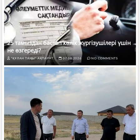
25 тамыздан бастап көлік жүргізушілері үшін
не өзгереді?
"ҚҰЛАН ТАҢЫ" АҚПАРАТ.
07.08.2026
NO COMMENTS