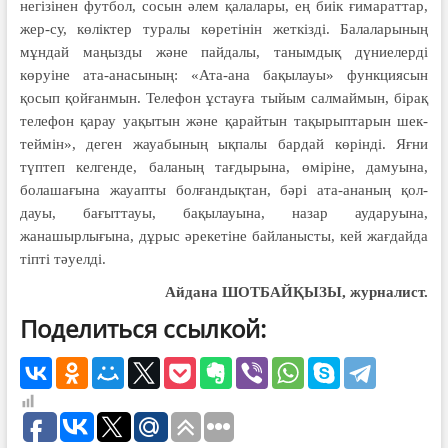
негізінен футбол, сосын әлем қалалары, ең биік ғимараттар,
жер-су, көліктер туралы көретінін жеткізді. Бала­­ларының
мұн­дай маңызды және пайдалы, танымдық дүниелерді
көруіне ата-ана­­сының: «Ата-ана бақылауы» функция­сын
қосып қойғанмын. Телефон ұстауға ты­йым салмаймын, бірақ
телефон қарау уа­қытын және қарайтын тақырыптарын шек­
теймін», деген жауабының ықпалы бардай көрінді. Яғни
түптеп келгенде, баланың тағ­дырына, өміріне, дамуына,
болашағына жа­уапты болғандықтан, бәрі ата-ананың қол­
дауы, бағыт­тауы, бақылауына, назар аударуына,
жанашырлығына, дұрыс әре­ке­тіне байланысты, кей жағдайда
тіпті тәуелді.
Айдана ШОТБАЙҚЫЗЫ,
журналист.
Поделиться ссылкой: