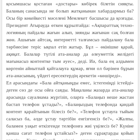
қосымшасы қостаған «достары» көбірек білетін сияқты.
Баланың санасында не болып жатқанынан хабардармыз ба?
Осы бір көкейкесті мәселені Мемлекет басшысы да қозғады.
Президент Атырауда өткен құрылтайда: «Ақпараттық техно­
ло­гияның пайдалы жағын алып, зиянды жағынан сақ болған
жөн. Ашығын айтсақ, интернетті талғамсыз пайдалану бала
тәрбиесіне теріс ықпал етіп жатыр. Бұл – өкінішке қарай,
ақиқат. Балалар түгілі ата-аналар да әлеуметтік желідегі
мағынасыз контентке тым әуес», деді. Иә, бала ең алдымен
көргенін айнытпай қайталауға құмар, яғни ол бәрінен бұрын
ата-анасының, үйдегі ересектердің әрекетін «көшіреді».
Ел арасындағы «Бала айтқаныңды емес, істегеніңді істейді»
деген сөз де осы ойға саяды. Мақаланы жазарда ата-аналар
арасында сауалнама жүргізіп, оларға «Балаңыз неше жастан
бастап телефон ұстады?», «Бала­ңыздың телефонда қандай
контент қарайтынын білесіз бе?», «Телефон ұстау­ға тыйым
саласыз ба, әлде ұстау тәртібін енгізгенсіз бе?», «Жалпы,
бала­мен уақыт өткізгенде телефонға жиі үңі­ле­сіз бе? Күніне
қанша сағат телефон ұс­тай­сыз?» деген сұрақтарды қойып