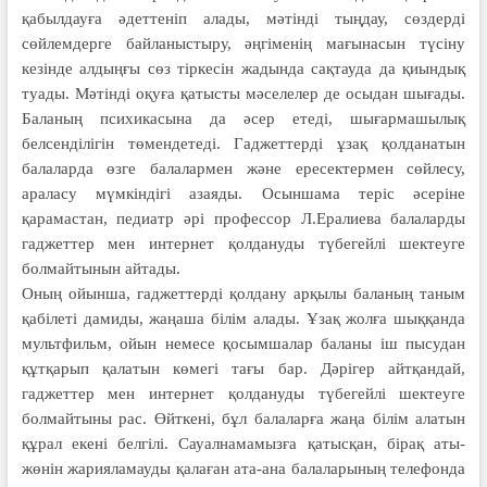
қабылдауға әдеттеніп алады, мәтінді тыңдау, сөздерді
сөйлемдерге байланыстыру, әңгіменің мағынасын түсіну
кезінде алдыңғы сөз тіркесін жадында сақ­тауда да қиындық
туады. Мәтінді оқуға қатысты мәселелер де осыдан шығады.
Баланың психикасына да әсер етеді, шығармашылық
белсенділігін төмендетеді. Гаджеттерді ұзақ қолда­натын
балаларда өзге балалармен және ересектермен сөйлесу,
араласу мүмкін­дігі азаяды. Осыншама теріс әсеріне
қарамастан, педиатр әрі профессор Л.Ералиева балаларды
гаджеттер мен интернет қолдануды түбегейлі шектеуге
болмайтынын айтады.
Оның ойынша, гаджеттерді қолдану арқылы баланың таным
қабілеті дамиды, жаңаша білім алады. Ұзақ жолға шыққанда
мультфильм, ойын немесе қосымшалар баланы іш пысудан
құтқарып қалатын көмегі тағы бар. Дәрігер айтқандай,
гаджеттер мен интернет қолдануды түбегейлі шектеуге
болмайтыны рас. Өйткені, бұл балаларға жаңа білім алатын
құрал екені белгілі. Сауал­намамызға қатысқан, бірақ аты-
жөнін жарияламауды қалаған ата-ана бала­ла­рының телефонда