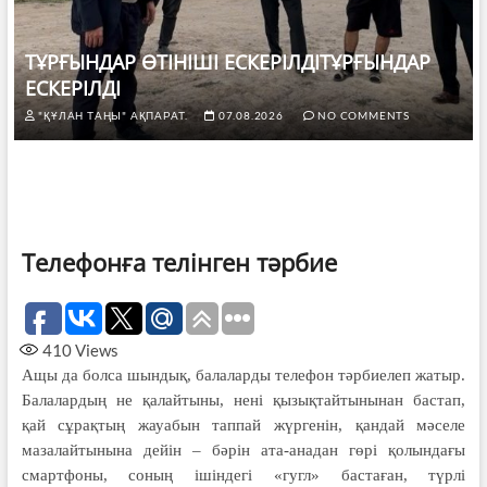
ТҰРҒЫНДАР ӨТІНІШІ ЕСКЕРІЛДІТҰРҒЫНДАР
ЕСКЕРІЛДІ
"ҚҰЛАН ТАҢЫ" АҚПАРАТ.
07.08.2026
NO COMMENTS
Телефонға телінген тәрбие
410
Views
Ащы да болса шындық, балаларды телефон тәрбиелеп жатыр.
Балалардың не қалайтыны, нені қызықтайтынынан бастап,
қай сұрақтың жауабын таппай жүргенін, қандай мәселе
мазалайтынына дейін – бәрін ата-анадан гөрі қолындағы
смартфоны, соның ішіндегі «гугл» бастаған, түрлі