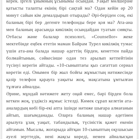
керек. Іргелі ұйымның ұсынымы осындай. Уақыт мөлшеріне
қатысты талапты екінің бірі сақтай ма? Одан кейін әр 20
минут сайын кім демалдырып отырады? Әрі-беріден соң, екі
баланың бірі бер дегенге телефонды бере қоя ма? Ата-ана
мен баланың арасында кикілжің осындайдан туатын сияқты.
Отбасы және балалар психологі, «Counsellor» жеке
мектебінде еңбек ететін маман Байрам Турел кикілжің тумас
үшін ата-ана балада нашар әдеттің бірден, кенеттен пайда
болмайтынын, сәйкесінше одан тез арылып кетпейтінін
түсінуі керегін айтады. «10-сыныптағы қыз сағаттап сериал
көретін еді. Онымен бір жыл бойғы жұмыстың нәтижесінде
қазір телефон қарауға уақыты жоқ, мақсатына ұмтылған
тұлғаға айналды.
Әрине, мұндай нәтижеге жету оңай емес, бәрі бірден бола
кеткен жоқ, үздіксіз жұмыс істелді. Көмек сұрап келетін ата-
аналардың көбі бір-екі апта ішінде нәтиже шығара алмағанын
айтып, шағымданады. Оларға баланың нашар әдетінен
арылуға ұзақ уақыт, табандылық, түсіністік қажет екенін
айтамын. Мысалы, жоғарыда айтқан 10-сыныптың оқушысын
әуелі зерттедік, нені жақсы көреді, немен айналысқан