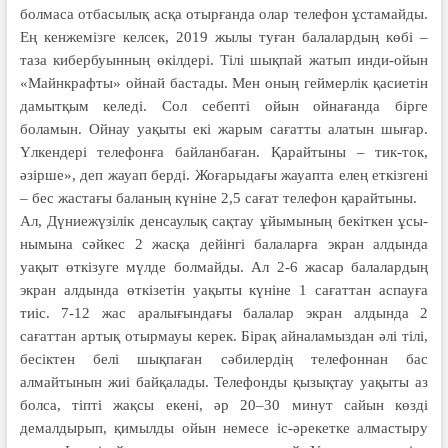
болмаса отбасылық асқа отыр­­ғанда олар телефон ұстамайды.
Ең кен­­жемізге келсек, 2019 жылы туған бала­лардың көбі –
таза кибербуынның өкіл­дері. Тілі шықпай жатып инди-ойын
«Майн­крафты» ойнай бастады. Мен оның гей­мерлік қасиетін
дамытқым келеді. Сол себеп­ті ойын ойнағанда бірге
боламын. Ойнау уақыты екі жарым сағатты алатын шы­ғар.
Үлкендері телефонға байланбаған. Қа­рай­тыны – тик-ток,
әзірше», деп жауап берді. Жоғарыдағы жауапта елең еткізгені
– бес жастағы баланың күніне 2,5 сағат телефон қарайтыны.
Ал, Дүниежүзілік денсаулық сақтау ұйымының бекіткен ұсы­
нымына сәйкес 2 жасқа дейінгі бала­ларға экран алдында
уақыт өт­кізуге мүлде болмайды. Ал 2-6 жасар балалардың
экран алдында өткізетін уақыты күніне 1 сағаттан аспауға
тиіс. 7-12 жас аралы­ғындағы балалар экран алдында 2
сағаттан артық отырмауы керек. Бірақ айналамыздан әлі тілі,
бесіктен белі шықпаған сәбилердің телефоннан бас
алмайтынын жиі бай­қалады. Телефонды қызықтау уақыты аз
болса, тіпті жақсы екені, әр 20–30 минут сайын көзді
демалдырып, қи­мылды ойын немесе іс-әрекетке алмас­тыру