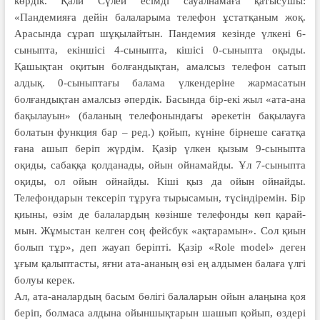
көрдік. Қали Сүлей есімді сауалнамаға қаты­су­шы:
«Пандемияға дейін балаларыма телефон ұстатқаным жоқ.
Арасында сұрап шұ­қы­лайтын. Пандемия кезінде үлкені 6-
сыныпта, екіншісі 4-сыныпта, кішісі 0-сыныпта оқыды.
Қашықтан оқитын болғандықтан, амалсыз телефон сатып
алдық. 0-сыныптағы балама үлкендеріне жар­ма­сатын
болғандықтан амалсыз әпер­дік. Басында бір-екі жыл «ата-ана
бақылауын» (баланың телефонындағы әрекетін бақылауға
болатын функция бар – ред.) қойып, күніне бірнеше сағатқа
ғана ашып беріп жүрдім. Қазір үлкен қызым 9-сыныпта
оқиды, сабаққа қолданады, ойын ойнамайды. Ұл 7-сыныпта
оқиды, ол ойын ойнайды. Кіші қыз да ойын ойнайды.
Телефондарын тексеріп тұруға тыры­самын, түсіндіремін. Бір
қиыны, өзім де бала­лардың көзінше телефонды көп қарай­
мын. Жұмыстан келген соң фейсбук «ақта­ра­мын». Сол қиын
болып тұр», деп жауап беріпті. Қазір «Role model» деген
ұғым қа­лыптасты, яғни ата-ананың өзі ең алдымен балаға үлгі
болуы керек.
Ал, ата-аналардың басым бөлігі балаларын ойын алаңына қоя
беріп, болмаса алдына ойыншықтарын шашып қойып, өздері