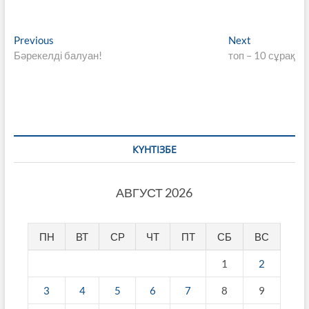
Навигация
Previous
Next
Previous
Next
post:
post:
Бәрекелді балуан!
топ – 10 сұрақ
по
записям
КҮНТІЗБЕ
АВГУСТ 2026
ПН
ВТ
СР
ЧТ
ПТ
СБ
ВС
1
2
3
4
5
6
7
8
9