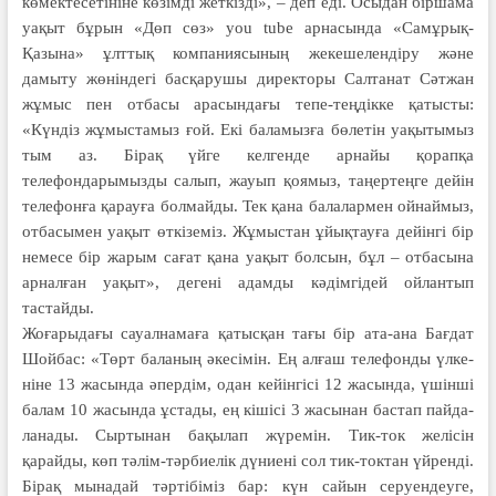
көмектесетініне көзімді жет­кізді», – деп еді. Осыдан біршама
уақыт бұрын «Дөп сөз» you tube арнасында «Самұрық-
Қазына» ұлттық компаниясының жеке­ше­лендіру және
дамыту жөніндегі басқарушы директоры Салтанат Сәтжан
жұмыс пен отбасы арасындағы тепе-теңдікке қатысты:
«Күндіз жұмыстамыз ғой. Екі баламызға бөлетін уақытымыз
тым аз. Бірақ үйге келгенде арнайы қорапқа
телефондарымызды салып, жауып қоямыз, таңертеңге дейін
телефонға қарауға болмайды. Тек қана балалармен ойнаймыз,
отбасымен уақыт өткіземіз. Жұмыстан ұйықтауға дейінгі бір
немесе бір жарым сағат қана уақыт болсын, бұл – отбасына
арналған уақыт», дегені адамды кәдімгідей ойлантып
тастайды.
Жоғарыдағы сауалнамаға қатыс­қан тағы бір ата-ана Бағдат
Шойбас: «Төрт ба­ла­ның әкесімін. Ең алғаш телефонды үл­ке­
ніне 13 жасында әпердім, одан кейінгісі 12 жасында, үшінші
балам 10 жасында ұс­тады, ең кішісі 3 жасынан бастап пайда­
ла­нады. Сыртынан бақылап жүремін. Тик-ток желісін
қарайды, көп тәлім-тәр­биелік дүниені сол тик-токтан үйренді.
Бірақ мынадай тәртібіміз бар: күн сайын­ серуендеуге,