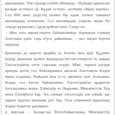
қараңызшы. Әлгі қазақи сөзбен айтқанда, «Қойдың қарғысын
қасқыр естімесе де Құдай естиді» дегеннің айқын көрінісі.
Сол 800 мың үндістің ішінен бір адам әлемге танымал
миллиардер атаныпты. Сол миллиардер үндіске мына біз
секілді журналист сұрақ қойған екен. Сонда ол:
– Мен осы жиған-терген байлығымның барлығын елімнің
Азаттығы үшін тәрк етуге дайынмын, – деп жауап берген
көрінеді.
Қазақтың да көрген құқайы аз болған жоқ қой. Құдайға
шүкір, қаншама зұлмат жылдарды бастан өткерсек те, ақыры
Тәуелсіздіктің тәтті самалын сездік. Міне, тарихи әділдік
орнады деген сол. Бабаларымыз аңсаған Азаттықты біздер
көріп отырмыз. Қайдағы жоқ гу-гу әңгімеге әуес болғанша,
біздер сол басты байлығымыз Тәуелсіздіктің құдіретін
бағалауымыз керек. Еліміздің өз Әнұраны, Мемлекеттік Туы
және Елтаңбасы бар. Ал, әлемде тәуелсіздік ала алмай, зар
еңіреп жүрген қаншама ұлт бар. Осы өлшеммен қарағанда
біздер бақытты ұрпақпыз.
4 маусым – Қазақстан Республикасының Мемлекеттік