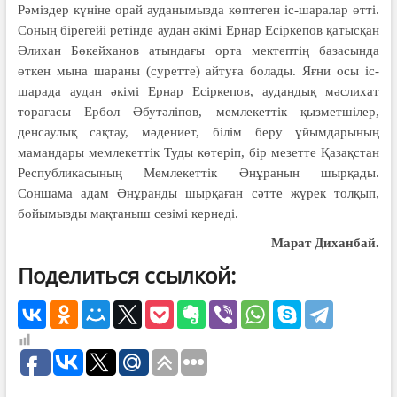
Рәміздер күніне орай ауданымызда көптеген іс-шаралар өтті.
Соның бірегейі ретінде аудан әкімі Ернар Есіркепов қатысқан
Әлихан Бөкейханов атындағы орта мектептің базасында
өткен мына шараны (суретте) айтуға болады. Яғни осы іс-
шарада аудан әкімі Ернар Есіркепов, аудандық мәслихат
төрағасы Ербол Әбутәліпов, мемлекеттік қызметшілер,
денсаулық сақтау, мәдениет, білім беру ұйымдарының
мамандары мемлекеттік Туды көтеріп, бір мезетте Қазақстан
Республикасының Мемлекеттік Әнұранын шырқады.
Соншама адам Әнұранды шырқаған сәтте жүрек толқып,
бойымызды мақтаныш сезімі кернеді.
Марат Диханбай.
Поделиться ссылкой: