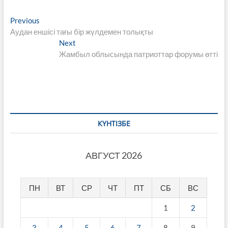
Навигация
Previous
Previous
post:
Аудан еншісі тағы бір жүлдемен толықты
по
Next
Next
записям
post:
Жамбыл облысында патриоттар форумы өтті
КҮНТІЗБЕ
АВГУСТ 2026
ПН
ВТ
СР
ЧТ
ПТ
СБ
ВС
1
2
3
4
5
6
7
8
9