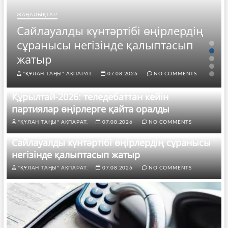
ЖАҢАЛЫҚТАР
Сайлауалды күнтәртібі өңірлердің
сұранысы негізінде қалыптасып
жатыр
"ҚҰЛАН ТАҢЫ" АҚПАРАТ.
07.08.2026
NO COMMENTS
Құрылтай-2026: теледебаттан кейін
партиялар өңірлерге қайта оралды
"ҚҰЛАН ТАҢЫ" АҚПАРАТ.
07.08.2026
NO COMMENTS
Сайлауалды күнтәртібі өңірлердің сұранысы
негізінде қалыптасып жатыр
"ҚҰЛАН ТАҢЫ" АҚПАРАТ.
07.08.2026
NO COMMENTS