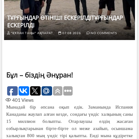
ТҰРҒЫНДАР ӨТІНІШІ ЕСКЕРІЛДІТҰРҒЫНДАР
ЕСКЕРІЛДІ
"ҚҰЛАН ТАҢЫ" АҚПАРАТ.
07.08.2026
NO COMMENTS
Бұл – біздің Әнұран!
401
Views
Мынадай бір әпсана оқып едік. Заманында Испания
Канаданы жаулап алған кезде, сондағы үндіс халқының саны
15 миллион болыпты. Отарлаушы елдің жасаған
озбырлықтарынан бірте-бірте ол меже азайып, осыншама
халықтан 800 мың үндіс тірі қалыпты. Енді мына құдіретке