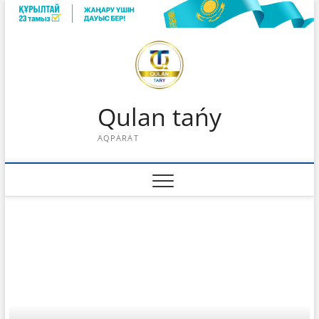
Skip
to
content
Qulan tańy
AQPARAT