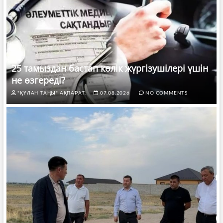
25 тамыздан бастап көлік жүргізушілері үшін
не өзгереді?
"ҚҰЛАН ТАҢЫ" АҚПАРАТ.
07.08.2026
NO COMMENTS