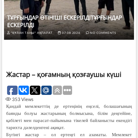
ТҰРҒЫНДАР ӨТІНІШІ ЕСКЕРІЛДІТҰРҒЫНДАР
ЕСКЕРІЛДІ
"ҚҰЛАН ТАҢЫ" АҚПАРАТ.
07.08.2026
NO COMMENTS
Жастар – қоғамның қозғаушы күші
353
Views
Қандай мемлекеттің де ертеңінің еңселі, болашағының
баянды болуы жастарының болмысына, білім деңгейіне,
қабілеті мен парасат-пайымына тікелей байланысты екендігі
тарихта дәлелденгені ақиқат.
Бүгінгі жастар – ол ертеңгі ел азаматы. Мемлекет