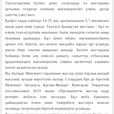
Тәуелсіздігінің бүгінгі даму сатысында ел жастарына
артылып отырған сенімнің жауап­кершілігі үлкен, артар
үміттің үлесі мол.
Қазіргі таңда елімізде 14-35 жас аралығындағы 5,7 миллионға
жуық адам өмір сүреді. Тәуелсіз Қазақстан жастары – бұл өз
елінің тәуелсіздігінің мызғымас берік екендігін сезінген жаңа
буынның адамдары. Бұл еркін ойлап, жауапкершілікпен
әрекет ете білетін, кез келген жағдайға шұғыл әрі ұтымды
жауап бере алатын жаңашыл жандар. Бүгінгі жастардың
бойында білім алу, өзін-өзі дамыту, саяхаттау, отбасылық
құндылықтарға жауапкершілік сияқты қасиеттері алдыңғы
шепте қалыптасып келеді.
Иә, бүгінде Мемлекет тарапынан жастар үшін барлық жағдай
жаса­лып, қолдау көрсетіліп жатыр. Солар­дың бірі де бірегейі
Мемлекет бас­шысы Қасым-Жомарт Кемелұлы Тоқаевтың
бастамасымен 2019 жылы «Президенттік жастар кадр
резерві» жоба­сы іске қосылды. Бұл жоба барын­ша
дайындықтан өткен және тәжірибелі жастарға мансап
жолында ілгерілеудің бірегей мүмкіндігін ұсынады.