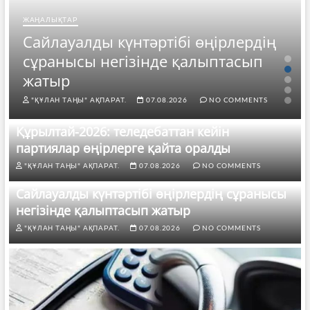
ЖАҢАЛЫҚТАР
Сайлауалды күнтәртібі өңірлердің
сұранысы негізінде қалыптасып
жатыр
"ҚҰЛАН ТАҢЫ" АҚПАРАТ.
07.08.2026
NO COMMENTS
Құрылтай-2026: теледебаттан кейін
партиялар өңірлерге қайта оралды
"ҚҰЛАН ТАҢЫ" АҚПАРАТ.
07.08.2026
NO COMMENTS
Сайлауалды күнтәртібі өңірлердің сұранысы
негізінде қалыптасып жатыр
"ҚҰЛАН ТАҢЫ" АҚПАРАТ.
07.08.2026
NO COMMENTS