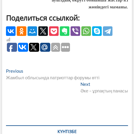
жөніндегі маманы.
Поделиться ссылкой:
Навигация
Previous
Previous
post:
Жамбыл облысында патриоттар форумы өтті
по
Next
Next
записям
post:
Әке – ұрпақтың панасы
КҮНТІЗБЕ