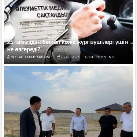
25 тамыздан бастап көлік жүргізушілері үшін
не өзгереді?
"ҚҰЛАН ТАҢЫ" АҚПАРАТ.
07.08.2026
NO COMMENTS