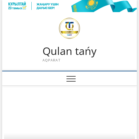
Skip
to
content
Qulan tańy
AQPARAT