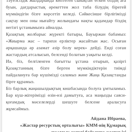
Тәуелсіздік жылдарында көптеген сынақтан өткен біздің аға
буын, дағдарыстық әрекеттен жол таба білудің бірегей
мүмкіндігін бізге көрсетіп келеді. Сәйкесінше бірлігімізді
сақтау мен оны нығайту жолындағы нақты қадамдар біздің
негізгі ұстанымызға айналды.
Қазақтың жолбарыс жүректі батыры, Бауыржан бабамыз:
«Жиырма жас – тарихи ерліктер жасайтын жас. Осыған
әрқашанда әр азамат әзір болу керек» дейді. Енді соған
жастардың атсалысып, белсенді болатын уақыты келді.
Иә, біз, белгіленген бағытты ұстана отырып, қазіргі
Қазақстанның бізге берген мүмкіндіктерін тиімді
пайдалануға бар күшімізді саламыз және Жаңа Қазақстанды
бірге құрамыз.
Біз барлық жаңашылдықтың көшбасында болуға ұмтыламыз.
Бар күш-жігерімізді өзін-өзі дамытуға, аса маңызды саяси-
қоғамдық мәселелерді шешуге белсене араласуға
жұмсаймыз.
Айдана Ибраева,
«Жастар ресурстық орталығы» КММ-нің Құмарық
ауылдық округі бойынша жастар ісі