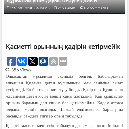
Құрылтай үшін дауыс беруге дайын
"ҚҰЛАН ТАҢЫ" АҚПАРАТ.
04.08.2026
NO COMMENTS
Қасиетті орынның қадірін кетірмейік
356
Views
Әлімсақтан мұсылман екеніміз белгілі. Бабаларымыз
ешқашан Құдайға деген құлшылығы мен сеніміне сызат
түсірмеді. Ең бастысы ниет түзу болды. Қазір ше? Құлшылық
жасаймын деген кісіге мешіт саны жеткілікті. Қай құлшылық
орнына барамын деп ешкім бас қатырмайды. Қадам аттаса
алдынан мешіт шығады. Шалғай елдімекенге барсаң да
басыңды сәждеге тигізер орын табылады.
Қазіргі мәселе мешіттің табылуында емес, оның ішіндегі