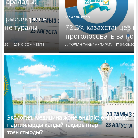
ЖАҢАЛЫҚТАР
72,3% казахстанцев готовы
проголосовать за новый Курултай
"ҚҰЛАН ТАҢЫ" АҚПАРАТ.
04.08.2026
NO COMMENTS
Экология, медицина және өндіріс: өңірлерде
партияларды қандай тақырыптар
тоғыстырды?