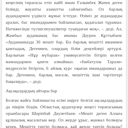
кеңесінің төрағасы етіп найб имам Ғалымбек Жәпек деген
білімді, жауапты азаматты сайлағанбыз. Ол барлық
аудандармен үздіксіз жұмыс істеуде. Өзіміз де аудандарды
аралап, бас имамдарымен байланысып, қадағалап тұрамыз.
Нәтижесінде түсініспеушіліктер туындаған жоқ», – деді. Ал,
Жамбыл ауданының бас имамы Дәурен Құттыбаев:
«Ауданымызда 36 мешіт бар. Біз барлық мешітті имаммен
қамтыдық. Дегенмен, олардың білім деңгейлері әртүрлі.
Барлығын «Нұр мүбарак» университетін бітіріп келген
мамандармен қамти алмаймыз. «Һибатулла Тарази»
медресесін бітірген, 6 айлық курс оқыған имамдарымыз да
бар. Дегенмен, барлық мәселе, мешіттің ішкі тәртіптері
бақылауда», – деді.
Ақсақалдардың айтары бар
Болған жайға байланысты есімі өңірге белгілі ақсақал­дардың
да пікірін білдік. Облыстық ардагерлер кеңесі төрағасының
орынбасары Шәріпбай Дәулетбаев: «Мешіт деген Аллаға
құлшылық жасалатын жер. Ол жерде ұрыс, жанжал болмауы
керек. Мешітте тәртіп болмаса, қай жерде тәртіп болады?