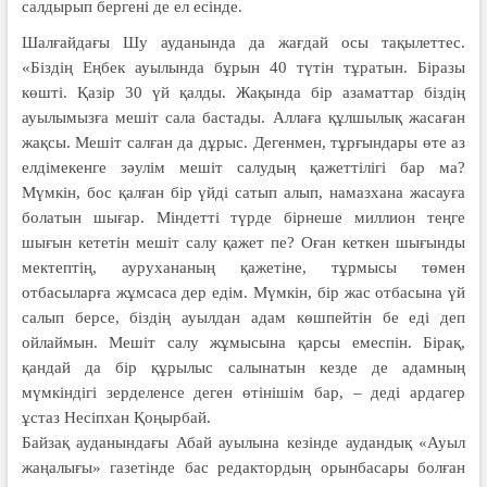
салдырып бергені де ел есінде.
Шалғайдағы Шу ауданында да жағдай осы тақылеттес.
«Біздің Еңбек ауылында бұрын 40 түтін тұратын. Біразы
көшті. Қазір 30 үй қалды. Жақында бір азаматтар біздің
ауылымызға мешіт сала бастады. Аллаға құлшылық жасаған
жақсы. Мешіт салған да дұрыс. Дегенмен, тұрғындары өте аз
елдімекенге зәулім мешіт салудың қажеттілігі бар ма?
Мүмкін, бос қалған бір үйді сатып алып, намазхана жасауға
болатын шығар. Міндетті түрде бірнеше миллион теңге
шығын кететін мешіт салу қажет пе? Оған кеткен шығынды
мектептің, аурухананың қажетіне, тұр­мысы төмен
отбасыларға жұм­саса дер едім. Мүмкін, бір жас отбасына үй
салып берсе, біз­дің ауылдан адам көшпейтін бе еді деп
ойлаймын. Мешіт салу жұмысына қарсы емеспін. Бірақ,
қандай да бір құрылыс салынатын кезде де адамның
мүмкіндігі зерделенсе деген өтінішім бар, – деді ардагер
ұстаз Несіпхан Қоңырбай.
Байзақ ауданындағы Абай ауылына кезінде аудандық «Ауыл
жаңалығы» газетінде бас редактордың орынбасары болған