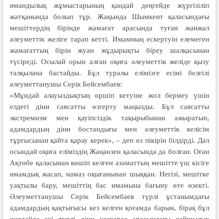
имандылық жұмыстарының қандай деңгейде жүргізіліп
жатқанында болып тұр. Жақында Шымкент қаласындағы
мешіттердің бірінде жамағат арасында туған жанжал
әлеуметтік желіге тарап кетті. Имамның ескертуін елемеген
жамағаттың бірін жуан жұдырықты біреу шалқасынан
түсіреді. Осылай орын алған оқиға әлеуметтік желіде қызу
талқылана бастайды. Бұл туралы елімізге есімі белгілі
әлеуметтанушы Серік Бейсембаев:
«Мұндай алауыздықтың өршіп кетуіне жол бермеу үшін
елдегі діни саясатты өзгерту маңызды. Бұл саясатты
экстремизм мен қауіпсіздік тақырыбынан ажыратып,
адамдардың діни бостандығы мен әлеуметтік келісім
тұрғысынан қайта қарау керек», – деп өз пікірін білдірді. Дәл
осындай оқиға еліміздің Жаңаөзен қаласында да болған. Оған
Ақтөбе қаласынан көшіп келген азаматтың мешітте үш кісіге
имамдық жасап, намаз оқығанынан шыққан. Негізі, мешітке
уақтылы бару, мешіттің бас имамына бағыну өте өзекті.
Әлеуметтанушы Серік Бейсембаев түрлі ұстанымдағы
адамдардың қақтығысы кез келген қоғамда барын, бірақ бұл