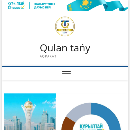
Skip
to
content
Qulan tańy
AQPARAT