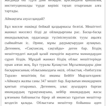
жағдайда екі түрлі діни көзқарас арасындағы қайшылық
институционалды түрде көрініс тауып отырғанын алға
тартады.
Аймақтағы ахуал қандай?
Бұл мәселе ешкімді бейжай қалдырмасы белгілі. Мешіттегі
жанжал мәселесі бізді де ойландырғаны рас. Басқа-басқа
имандылықтың ордасында түсініспеушілік тууы ақылға
сыймайтын іс. Әрине, мұны даурықтырудан аулақпыз.
Дегенмен, «Сақтансаң, сақтайды» деген бар. Біздің
мешіттердегі жағдай қалай екендігін жауапты мамандардан
сұрап білдік. Мұндай жанжал біздің облыс мешіттерінде
орын алған жоқ. Бұл туралы Қазақстан Мұсылмандары діни
басқармасының облысымыздағы өкілі, облыстық «Һибатулла
Тарази» мешітінің бас имамы Бейбіт Мырзагелдиев:
«Аймақта жалпы саны 347 мешіт бар. Барлығын имамдармен
қамтып отырамыз. Дегенмен, алыс ауылдарға барған
имамдардың тұрақтамауына, кейбір имам­дар­дың жасы
ұлғаюына байланысты бірер ай имамсыз тұратын мешіттер
кездесіп қалады. Облыстағы мешіттер бойынша әдеп