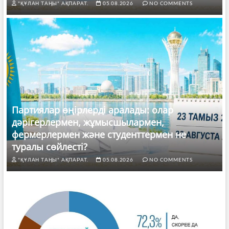
"ҚҰЛАН ТАҢЫ" АҚПАРАТ.
05.08.2026
NO COMMENTS
Партиялар өңірлерді аралады: олар
дәрігерлермен, жұмысшылармен,
фермерлермен және студенттермен не
туралы сөйлесті?
"ҚҰЛАН ТАҢЫ" АҚПАРАТ.
05.08.2026
NO COMMENTS