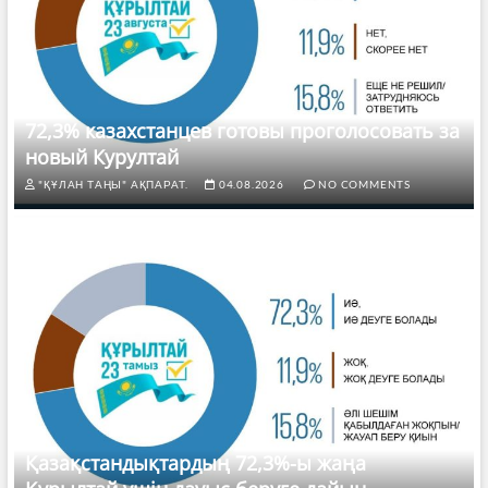
72,3% казахстанцев готовы проголосовать за
новый Курултай
"ҚҰЛАН ТАҢЫ" АҚПАРАТ.
04.08.2026
NO COMMENTS
Қазақстандықтардың 72,3%-ы жаңа