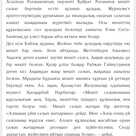
Асылхан Рахмановтың перзенті Қайрат Рахманов мешіт
салып бергенін естіп қуанып қалдық. Журналист
әріптестеріміздің ұрпағынан да имандылық оша­ғын салатын
азамат шыққанына жүрегіміз жылыды. Осы мешіт­тің
құрылысына сол ауылдың белсенді азаматы Ұлан Сегіз­
баевтың да үлесі барын айта кеткен жөн болар.
Дәл осы Байзақ ауданы, Жалғыз төбе ауылдық округінде екі
мешіт бар екен. Атап айтқанда, Жетітөбеден Амалжол
Ақылов деген азамат зәулім мешіт салса, Аққия ауылында да
бір мешіт болған. Қазір ұлты балқар Рабжан Гайнутдинов
деген кісі Аққиядан жаңа мешіт салып, жақында ашылуы
болған. Мұндағы бұрынғы мешіт имамға тұрғын үй ретінде
беріледі екен. Ал, ақын, Қазақстан Жазушылар одағының
мүшесі Қасқырбай Нарбатыр: «Мешіт салынғанына
қарсылығым жоқ. Бірақ, мешіттің ішіндегі құлшылық пен
тәртіп болуы тиіс. Мешіт салып жатқан бір жігіттер
«Алланың үйін салып жатырмыз» дейді. Мен: «Алла сенің үй
салғаныңа мұқтаж емес. Аллаға құлшылық жасайтын орын
салып жатырмын десеңші» деп күйіп-пісемін. Сөзді
дұрыстап, жүйесімен айтқан орынды болар», – дейді.