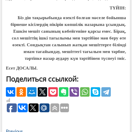
ТҮЙІН:
Біз дін тақырыбында өзекті болған мәселе бойынша
бірнеше кісілердің пікірін көпшілік назарына ұсындық.
Ешкім мешіт санының көбейгеніне қарсы емес. Бірақ,
сол мешіттің ішкі тағылымы мен тәртібіне мән беру өте
өзекті. Сондықтан салынып жатқан мешіттерге білімді
имам тағайындау, мешіттегі тағылым мен тәрбие,
тәртіпке назар аудару күн тәртібінен түспеуі тиіс.
Есет ДОСАЛЫ.
Поделиться ссылкой:
Previous
Previous