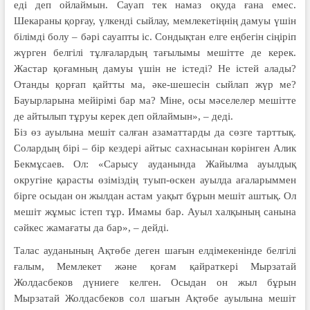
еді деп ойлаймын. Сауап тек намаз оқуда ғана емес.
Шекараны қорғау, үлкенді сыйлау, мемлекетіңнің дамуы үшін
білімді болу – бәрі сауапты іс. Сондықтан елге еңбегін сіңіріп
жүрген белгілі тұлғалардың тағылымы мешітте де керек.
Жастар қоғамның дамуы үшін не істеді? Не істей алады?
Отанды қорғап қайтты ма, әке-шешесін сыйлап жүр ме?
Бауырларына мейірімі бар ма? Міне, осы мәселелер мешітте
де айтылып тұруы керек деп ойлаймын», – деді.
Біз өз ауылына мешіт салған азаматтарды да сөзге тарттық.
Солардың бірі – бір кездері айтыс сахнасынан көрінген Алик
Бекмұсаев. Ол: «Сарысу ауданында Жайылма ауылдық
округіне қарасты өзіміздің туып-өскен ауылда ағаларыммен
бірге осыдан он жылдан астам уақыт бұрын мешіт аштық. Ол
мешіт жұмыс істеп тұр. Имамы бар. Ауыл халқының санына
сәйкес жамағаты да бар», – дейді.
Талас ауданының Ақтөбе деген шағын елдімекенінде белгілі
ғалым, Мемлекет және қоғам қайраткері Мырзатай
Жолдасбеков дүниеге келген. Осыдан он жыл бұрын
Мырзатай Жолдасбеков сол шағын Ақтөбе ауылына мешіт