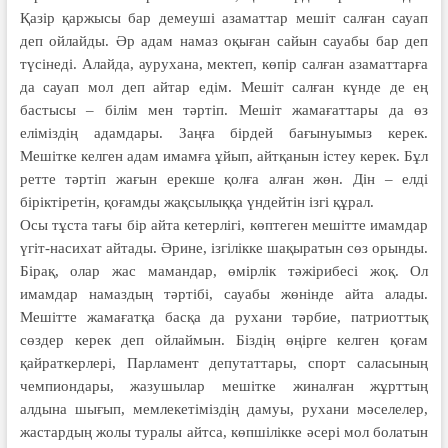
Қазір қаржысы бар демеуші азаматтар мешіт салған сауап
деп ойлайды. Әр адам намаз оқыған сайын сауабы бар деп
түсінеді. Алайда, аурухана, мектеп, көпір салған азаматтарға
да сауап мол деп айтар едім. Мешіт салған күнде де ең
бастысы – білім мен тәртіп. Мешіт жамағаттары да өз
еліміздің адамдары. Заңға бірдей бағынуымыз керек.
Мешітке келген адам имамға ұйып, айтқанын істеу керек. Бұл
ретте тәртіп жағын ерекше қолға алған жөн. Дін – елді
біріктіретін, қоғамды жақсылыққа үндейтін ізгі құрал.
Осы тұста тағы бір айта кетерлігі, көптеген мешітте имамдар
үгіт-насихат айтады. Әрине, ізгілікке шақыратын сөз орынды.
Бірақ, олар жас мамандар, өмірлік тәжірибесі жоқ. Ол
имамдар намаздың тәртібі, сауабы жөнінде айта алады.
Мешітте жамағатқа басқа да рухани тәрбие, патриоттық
сөздер керек деп ойлаймын. Біздің өңірге келген қоғам
қайраткерлері, Парламент депутаттары, спорт саласының
чемпиондары, жазушылар мешітке жиналған жұрттың
алдына шығып, мемлекетіміздің дамуы, рухани мәселелер,
жастардың жолы туралы айтса, көпшілікке әсері мол болатын