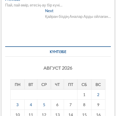
Навигация
post:
Пай, пай өмір, өтесің-ау бір күні…
по
Next
Next
записям
post:
Қайран біздің Аналар Арды ойлаған…
КҮНТІЗБЕ
АВГУСТ 2026
ПН
ВТ
СР
ЧТ
ПТ
СБ
ВС
1
2
3
4
5
6
7
8
9
10
11
12
13
14
15
16