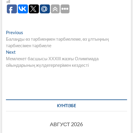
Навигация
Previous
Previous
post:
Балаңды өз тәрбиеңмен тәрбиелеме, өз ұлтыңның
по
тәрбиесімен тәрбиеле
записям
Next
Next
post:
Мемлекет басшысы ХХХІІІ жазғы Олимпиада
ойындарының жүлдегерлерімен кездесті
КҮНТІЗБЕ
АВГУСТ 2026