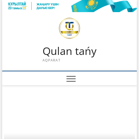
Skip
to
content
Qulan tańy
AQPARAT