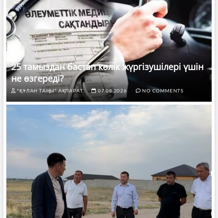
25 тамыздан бастап көлік жүргізушілері үшін
не өзгереді?
"ҚҰЛАН ТАҢЫ" АҚПАРАТ.
07.08.2026
NO COMMENTS