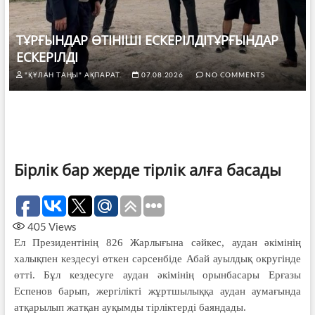
ТҰРҒЫНДАР ӨТІНІШІ ЕСКЕРІЛДІТҰРҒЫНДАР
ЕСКЕРІЛДІ
"ҚҰЛАН ТАҢЫ" АҚПАРАТ.
07.08.2026
NO COMMENTS
Бірлік бар жерде тірлік алға басады
405
Views
Ел Президентінің 826 Жарлығына сәйкес, аудан әкімінің
халықпен кездесуі өткен сәрсенбіде Абай ауылдық округінде
өтті. Бұл кездесуге аудан әкімінің орынбасары Ерғазы
Еспенов барып, жергілікті жұртшылыққа аудан аумағында
атқарылып жатқан ауқымды тірліктерді баяндады.