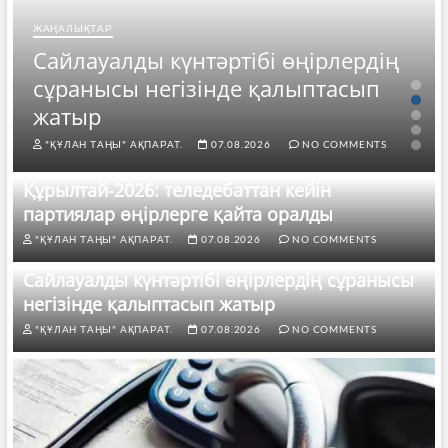
ЖАҢАЛЫҚТАР
Сайлауалды күнтәртібі өңірлердің
сұранысы негізінде қалыптасып
жатыр
"ҚҰЛАН ТАҢЫ" АҚПАРАТ.
07.08.2026
NO COMMENTS
Құрылтай-2026: теледебаттан кейін
партиялар өңірлерге қайта оралды
"ҚҰЛАН ТАҢЫ" АҚПАРАТ.
07.08.2026
NO COMMENTS
Сайлауалды күнтәртібі өңірлердің сұранысы
негізінде қалыптасып жатыр
"ҚҰЛАН ТАҢЫ" АҚПАРАТ.
07.08.2026
NO COMMENTS