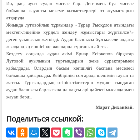
Иә, рас, ауыз судан мәселе бар. Дегенмен, бұл мәселе
бойынша жауапты мекеме қызметкерлері өз жұмыстарын
атқаруда.
Жиында луговойлық тұрғындар «Тұрар Рысқұлов атындағы
мектеп-лицейіне күрделі жөндеу жұмыстары жүргізілсе?»
деген ұсынысын жеткізді. Аудан басшысы бұл мәселе алдағы
жылдардың еншісінде жоспарда тұрғанын айтты.
Кездесу соңында аудан әкімі Ернар Есіркепов бірқатар
Луговой ауылының тұрғындарын жеке сұрақтарымен
қабылдады. Олардың басым көпшілігі баспана мәселесі
бойынша қайырылды. Кейбірінікі сол арада шешімін тауып та
жатты. Тұрғындардың өтініш-тілектерін мұқият тыңдаған
аудан басшысы барлығына да нақты әрі дәйекті мысалдармен
жауап берді.
Марат Диханбай.
Поделиться ссылкой: