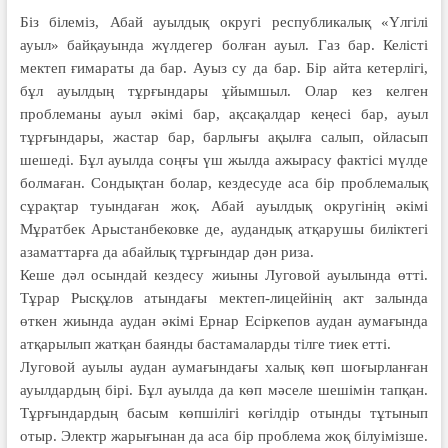
Біз білеміз, Абай ауылдық округі республикалық «Үлгілі
ауыл» байқауында жүлдегер болған ауыл. Газ бар. Келісті
мектеп ғимараты да бар. Ауыз су да бар. Бір айта кетерлігі,
бұл ауылдың тұрғындары ұйымшыл. Олар кез келген
проблеманы ауыл әкімі бар, ақсақалдар кеңесі бар, ауыл
тұрғындары, жастар бар, барлығы ақылға салып, ойласып
шешеді. Бұл ауылда соңғы үш жылда ажырасу фактісі мүлде
болмаған. Сондықтан болар, кездесуде аса бір проблемалық
сұрақтар туындаған жоқ. Абай ауылдық округінің әкімі
Мұратбек Арыстанбековке де, аудандық атқарушы биліктегі
азаматтарға да абайлық тұрғындар дән риза.
Кеше дәл осындай кездесу жиыны Луговой ауылында өтті.
Тұрар Рысқұлов атындағы мектеп-лицейінің акт залында
өткен жиында аудан әкімі Ернар Есіркепов аудан аумағында
атқарылып жатқан баянды бастамаларды тілге тиек етті.
Луговой ауылы аудан аумағындағы халық көп шоғырланған
ауылдардың бірі. Бұл ауылда да көп мәселе шешімін тапқан.
Тұрғындардың басым көпшілігі көгілдір отынды тұтынып
отыр. Электр жарығынан да аса бір проблема жоқ білуімізше.