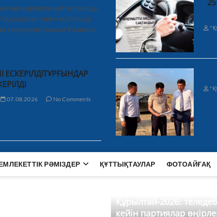
25
иялар өңірлерге қайта оралды
і Қазақстан үшін» мобильді
"Қ
а керуеннің бағыты Ұзынкөл,
І ЕСКЕРІЛДІТҰРҒЫНДАР
КЕРІЛДІ
"Қ
07.08.2026
No Comments
ЕМЛЕКЕТТІК РӘМІЗДЕР
ҚҰТТЫҚТАУЛАР
ФОТОАЙҒАҚ
Құрылтай-2026: теледе
кейін партиялар өңірле