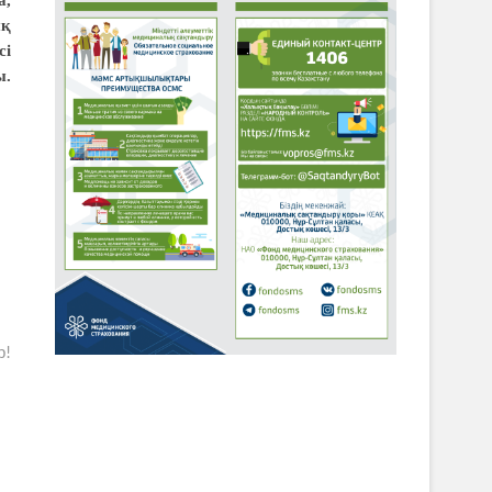
ық
сі
ы.
р!