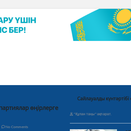
Сайлауалды күнтәртібі
 партиялар өңірлерге
"Құлан таңы" ақпарат.
No Comments