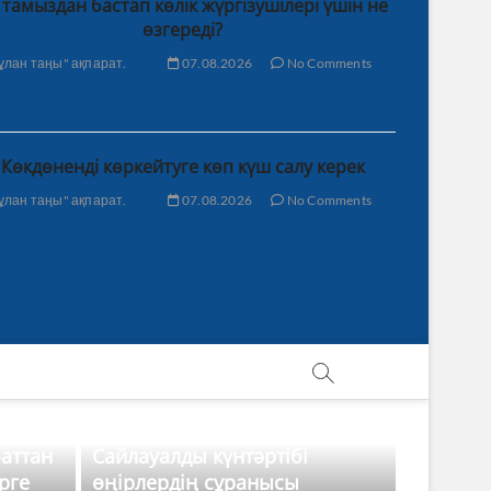
 тамыздан бастап көлік жүргізушілері үшін не
өзгереді?
ұлан таңы" ақпарат.
07.08.2026
No Comments
Көкдөненді көркейтуге көп күш салу керек
ұлан таңы" ақпарат.
07.08.2026
No Comments
баттан
Сайлауалды күнтәртібі
рге
өңірлердің сұранысы