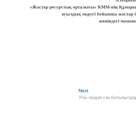
«Жастар ресурстық орталығы» КММ-нің Құмар
ауылдық округі бойынша жастар і
жөніндегі маман
Next
Next
post:
Улы газдан сақ болыңызда