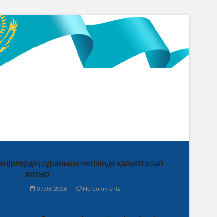
 өңірлердің сұранысы негізінде қалыптасып
жатыр
07.08.2026
No Comments