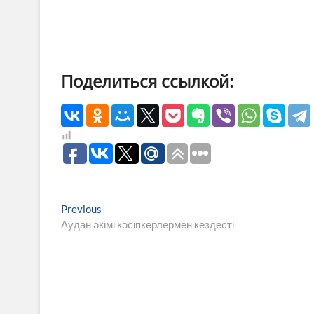
Поделиться ссылкой:
Навигация
Previous
Previous
post:
Аудан әкімі кәсіпкерлермен кездесті
по
записям