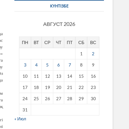
КҮНТІЗБЕ
АВГУСТ 2026
да
ас
ПН
ВТ
СР
ЧТ
ПТ
СБ
ВС
ау
1
2
р»
ға
3
4
5
6
7
8
9
ау
Ол
10
11
12
13
14
15
16
да
17
18
19
20
21
22
23
ам
24
25
26
27
28
29
30
ға
ық
31
« Июл
гі
ні