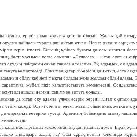
 кітапта, ерінбе оқып көруге» дегенін білеміз. Жалпы қай ғасыр
ап оқудың пайдасы туралы жиі айтып өткен. Нағыз рухани сарқылм
рлік серігі іспетті. Білімнің қайнар бұлағы да осы кітаптан баст
ның бастамасымен қолға алынған «Әулиеата – кітап оқитын өңі
ітап оқудың пайдасын санап тауыса алмаспыз. Ең алдымен, ол адам
н тануға көмектеседі. Сонымен қатар ой-өрісін дамытып, есте сақт
н адамның ойлау қабілеті мықты болады және жылдам ойлай алады. 
сараптауға, жүйелі пікір қалыптастыруға көмектеседі. Сон­дық­тан
н есіктерді ашады дегенді сеніммен айтуға болады.
ағынан да кітап оқу адамға үлкен әсерін береді. Кітап оқитын ад
 бейім келеді. Әдемі сөйлеп, әдемі жазып, ойын анық жеткізе алу
йі де әлдеқайда көтеріле түседі. Адам­ның бойындағы шығармашыл
 көмектеседі.
қалып­тас­тыр­ғы­ңыз келсе, кітап оқудан қашпаған жөн. Бірақ бүгін
трендке айнал­дыра алдық па? Осы сұрақ көптің көкейінде жүрге