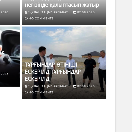
негізінде қалыптасып жатыр
.2026
"ҚҰЛАН ТАҢЫ" АҚПАРАТ.
07.08.2026
NO COMMENTS
ік
ТҰРҒЫНДАР ӨТІНІШІ
ЕСКЕРІЛДІТҰРҒЫНДАР
.2026
ЖАҢАЛЫҚТ
ЕСКЕРІЛДІ
 көлік жүргізушілері үшін не
ТҰРҒЫ
"ҚҰЛАН ТАҢЫ" АҚПАРАТ.
07.08.2026
ЕСКЕР
NO COMMENTS
8.2026
NO COMMENTS
"ҚҰЛАН Т