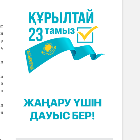
ет
ың
ар
п,
ап
ий
ай
ен
ап
ен
а,