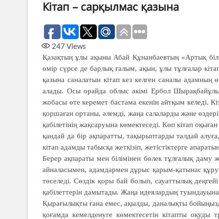
Кітап – сарқылмас қазына
247
Views
Қазақтың ұлы ақыны Абай Құнанбаевтың «Артық білім
өмір сүрсе де барлық ғалым, ақын, ұлы тұлғалар кіт
қазына саналатын кітап кез келген саналы адамның өмі
алады. Осы орайда облыс әкімі Ербол Шырақбайұлы
жобасы өте керемет бастама екенін айтқым келеді. К
қоршаған ортаны, әлемді, жаңа салаларды және өздері
қабілетінің жақсаруына көмектеседі. Көп кітап оқыға
қандай да бір ақпаратты, тақырыптарды талдай алуға, 
кітап адамды табысқа жеткізіп, жетіс­тіктерге апараты
Берер ақпараты мен білімінен бөлек тұлғалық даму ж
айналасымен, адамдармен дұрыс қарым-қатынас құруға
төселеді. Сөздік қоры бай болып, сауаттылық деңге
қабілеттерін дамытады. Жаңа идеялар­дың туындауына
Қырағылықты ғана емес, ақыл­ды, даналықты бойыңызда 
қоғамда кемелденуге көмек­тесетін кітапты оқуды 