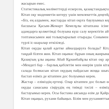
жасырын емес.
Статистикалық мәліметтерді ескер­сек, қазақстандықта
Кітап оқу мәдениетін көтеру үшін мемлекеттік деңге
«Біз, ең алдымен, жастарды кітап оқуға баулуымыз ке
басшысы Қасым-Жомарт Кемелұлы кітапхана ісіне
адамдарға қолжетімді болуына күш салу керектігін ай
топтамасымен жиі толықтырылып отыра­ды. Сонымен қ
түрлі іс-шаралар өткізіледі.
Кітап оқуды қалай әдетке айнал­дыруға болады? Кіт
таңдай білген жөн. Кітап оқымас бұрын оның жанрына
Қазақтың ұлы ақыны Абай Құнанбайұлы кітап оқу арқ
«Мендегі бар – барлық қабі­летім мен өнерім үшін кіт
салада бол­ма­сын кітап оқудың пайдасын жоққа шығ
бастап өзіміз де кітаппен дос болуымыз керек.
Жастар – еліміздің ертеңі. Олар кітаппен дос болып ө
оқуды санасына сіңірудің ең тиімді тәсілі – өзімі
бастауымыз керек. Осы бастама аясында өзім де Қайр
Кітап оқыңыз, рухани байыңыз. Білім мен руханияттың 