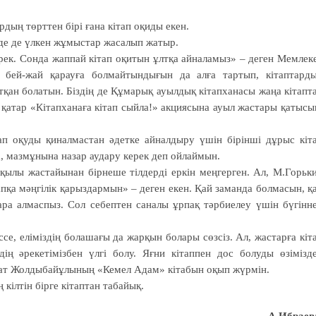
рдың төрттен бірі ғана кітап оқиды екен.
йде де үлкен жұмыстар жасалып жатыр.
рек. Сонда жаппай кітап оқитын ұлтқа айналамыз» – де­ген Мемлек
 бей-жай қарауға болмайтындығын да алға тартып, кітаптард
тқан болатын. Біздің де Құмарық ауылдық кітапханасы жаңа кітапт
атар «Кітапханаға кітап сыйла!» акциясына ауыл жастары қаты­сы
ап оқуды қинал­мастан әдетке айналдыру үшін бірінші дұрыс кіт
, мазмұнына назар аудару керек деп ойлаймын.
ылы жастайынан бірнеше тіл­дерді еркін меңгерген. Ал, М.Горьк
апқа мәң­гілік қарыздармын» – деген екен. Қай заманда болмасын, қ
ара алмаспыз. Сол себептен саналы ұрпақ тәрбиелеу үшін бүгінн
ссе, еліміздің болашағы да жарқын болары сөзсіз. Ал, жастарға кіт
здің әрекетімізбен үлгі болу. Яғни кітаппен дос болуды өзімізд
ат Жолды­бай­ұлының «Кемел Адам» кітабын оқып жүрмін.
кілтін бірге кітаптан табайық.
А.Ибраев