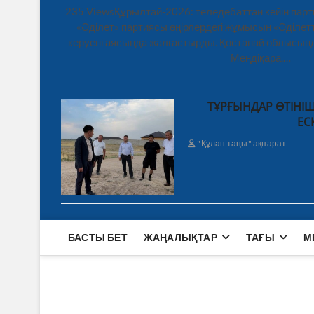
235 ViewsҚұрылтай-2026: теледебаттан кейін парт
«Әділет» партиясы өңірлердегі жұмысын «Әділетт
керуені аясында жалғастырды. Қостанай облысынд
Меңдіқара,…
ТҰРҒЫНДАР ӨТІНІШ
ЕС
"Құлан таңы" ақпарат.
БАСТЫ БЕТ
ЖАҢАЛЫҚТАР
ТАҒЫ
М