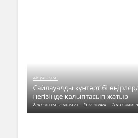
ЖАҢАЛЫҚТАР
ар
Сайлауалды күнтәртібі өңірлер
негізінде қалыптасып жатыр
"ҚҰЛАН ТАҢЫ" АҚПАРАТ.
07.08.2026
NO COMMEN