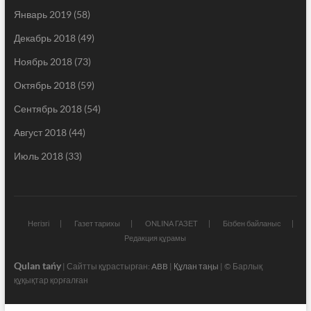
Январь 2019
(58)
Декабрь 2018
(49)
Ноябрь 2018
(73)
Октябрь 2018
(59)
Сентябрь 2018
(54)
Август 2018
(44)
Июль 2018
(33)
Негізгі
Газет тарихы
ONLINA ГАЗЕТ
Бізбен байланыс
Редакция құрамы
Qulan tańy
| Сайтты құрастырған:
ABB
|
Құлан таңы
| © Барлық
құқықтар қорғалған