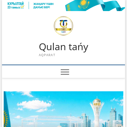
Skip
to
content
Qulan tańy
AQPARAT