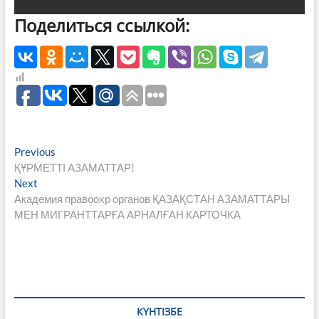
Поделиться ссылкой:
Навигация
Previous
Previous
post:
ҚҰРМЕТТІ АЗАМАТТАР!
по
Next
Next
записям
post:
Академия правоохр органов ҚАЗАҚСТАН АЗАМАТТАРЫ
МЕН МИГРАНТТАРҒА АРНАЛҒАН КАРТОЧКА
КҮНТІЗБЕ