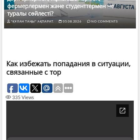
фермерлермен және студенттермен не
туралы сөйлесті?
"ҚҰЛАН ТАҢЫ" АҚПАРАТ.
05.08.2026
NO COMMENTS
Как избежать попадания в ситуации,
связанные с тор
335
Views