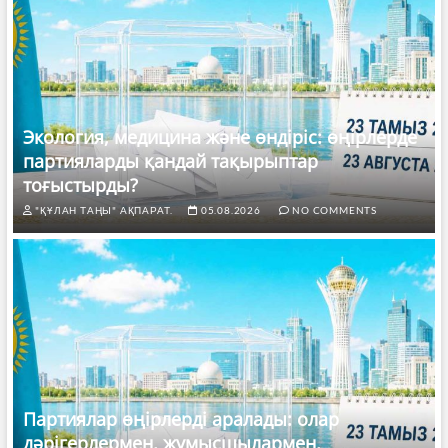
Экология, медицина және өндіріс: өңірлерде
партияларды қандай тақырыптар
тоғыстырды?
"ҚҰЛАН ТАҢЫ" АҚПАРАТ.
05.08.2026
NO COMMENTS
Партиялар өңірлерді аралады: олар
дәрігерлермен, жұмысшылармен,