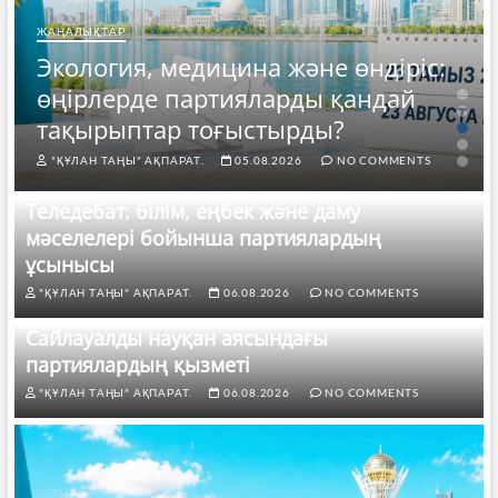
ЖАҢАЛЫҚТАР
Экология, медицина және өндіріс:
өңірлерде партияларды қандай
тақырыптар тоғыстырды?
"ҚҰЛАН ТАҢЫ" АҚПАРАТ.
05.08.2026
NO COMMENTS
Теледебат: білім, еңбек және даму
мәселелері бойынша партиялардың
ұсынысы
"ҚҰЛАН ТАҢЫ" АҚПАРАТ.
06.08.2026
NO COMMENTS
Сайлауалды науқан аясындағы
партиялардың қызметі
"ҚҰЛАН ТАҢЫ" АҚПАРАТ.
06.08.2026
NO COMMENTS