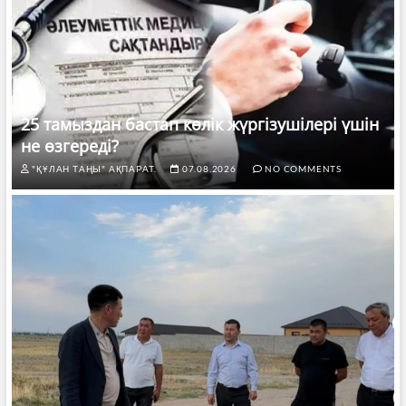
25 тамыздан бастап көлік жүргізушілері үшін
не өзгереді?
"ҚҰЛАН ТАҢЫ" АҚПАРАТ.
07.08.2026
NO COMMENTS