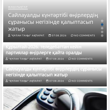
ЖАҢАЛЫҚТАР
Сайлауалды күнтәртібі өңірлердің
сұранысы негізінде қалыптасып
жатыр
"ҚҰЛАН ТАҢЫ" АҚПАРАТ.
07.08.2026
NO COMMENTS
Құрылтай-2026: теледебаттан кейін
партиялар өңірлерге қайта оралды
"ҚҰЛАН ТАҢЫ" АҚПАРАТ.
07.08.2026
NO COMMENTS
Сайлауалды күнтәртібі өңірлердің сұранысы
негізінде қалыптасып жатыр
"ҚҰЛАН ТАҢЫ" АҚПАРАТ.
07.08.2026
NO COMMENTS