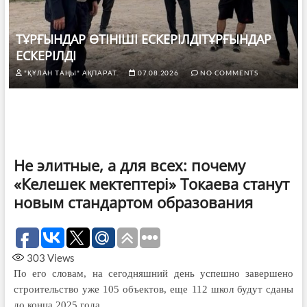
ТҰРҒЫНДАР ӨТІНІШІ ЕСКЕРІЛДІТҰРҒЫНДАР
ЕСКЕРІЛДІ
"ҚҰЛАН ТАҢЫ" АҚПАРАТ.
07.08.2026
NO COMMENTS
Не элитные, а для всех: почему
«Келешек мектептері» Токаева станут
новым стандартом образования
303
Views
По его словам, на сегодняшний день успешно завершено
строительство уже 105 объектов, еще 112 школ будут сданы
до конца 2025 года.