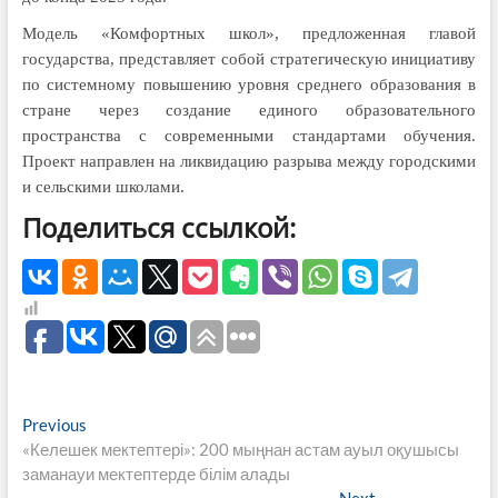
Модель «Комфортных школ», предложенная главой
государства, представляет собой стратегическую инициативу
по системному повышению уровня среднего образования в
стране через создание единого образовательного
пространства с современными стандартами обучения.
Проект направлен на ликвидацию разрыва между городскими
и сельскими школами.
Поделиться ссылкой:
Навигация
Previous
Previous
post:
«Келешек мектептері»: 200 мыңнан астам ауыл оқушысы
по
заманауи мектептерде білім алады
Next
Next