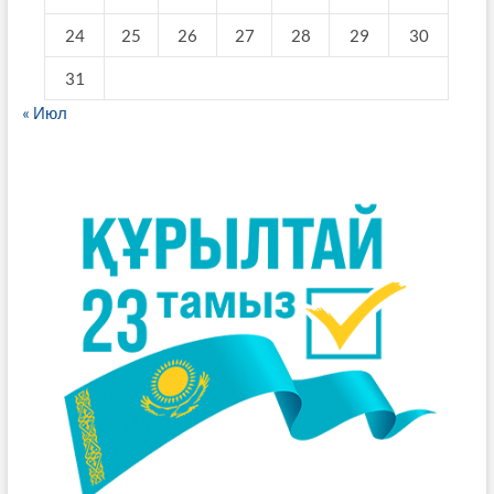
24
25
26
27
28
29
30
31
« Июл