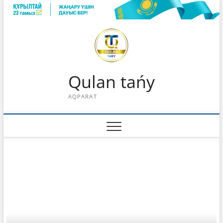
Skip
to
content
Qulan tańy
AQPARAT