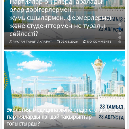
Партиялар өңірлерді аралады:
олар дәрігерлермен,
жұмысшылармен, фермерлермен
және студенттермен не туралы
сөйлесті?
"ҚҰЛАН ТАҢЫ" АҚПАРАТ.
05.08.2026
NO COMMENTS
Экология, медицина және өндіріс: өңірлерде
партияларды қандай тақырыптар
тоғыстырды?