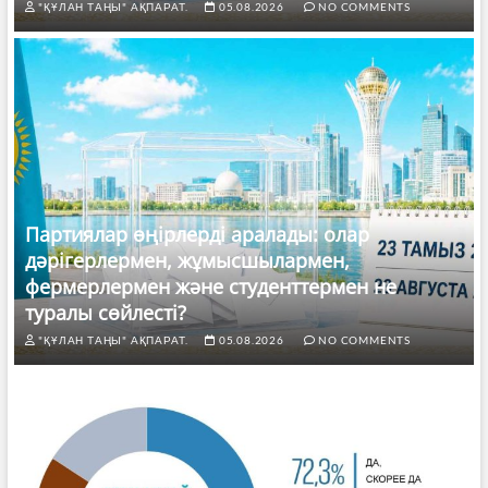
"ҚҰЛАН ТАҢЫ" АҚПАРАТ.
05.08.2026
NO COMMENTS
Партиялар өңірлерді аралады: олар
дәрігерлермен, жұмысшылармен,
фермерлермен және студенттермен не
туралы сөйлесті?
"ҚҰЛАН ТАҢЫ" АҚПАРАТ.
05.08.2026
NO COMMENTS