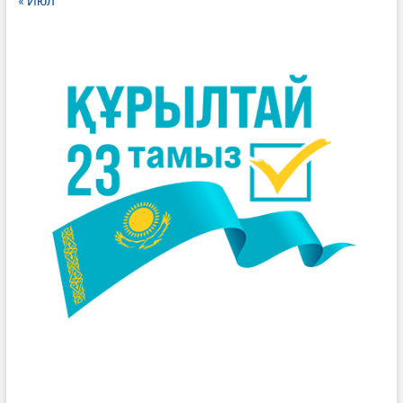
« Июл