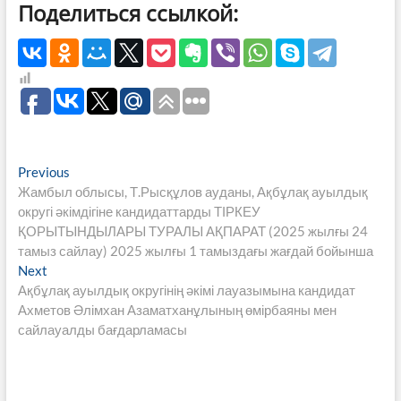
Поделиться ссылкой:
Навигация
Previous
Previous
post:
Жамбыл облысы, Т.Рысқұлов ауданы, Ақбұлақ ауылдық
по
округі әкімдігіне кандидаттарды ТІРКЕУ
записям
ҚОРЫТЫНДЫЛАРЫ ТУРАЛЫ АҚПАРАТ (2025 жылғы 24
тамыз сайлау) 2025 жылғы 1 тамыздағы жағдай бойынша
Next
Next
post:
Ақбұлақ ауылдық округінің әкімі лауазымына кандидат
Ахметов Әлімхан Азаматханұлының өмірбаяны мен
сайлауалды бағдарламасы