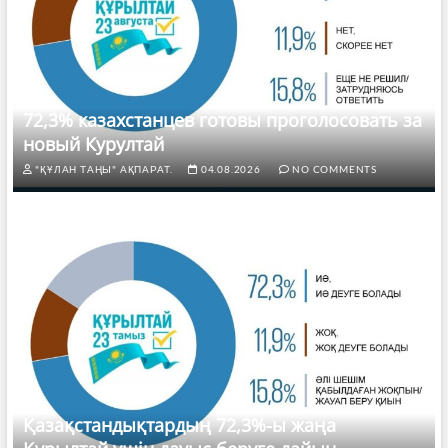
72,3% казахстанцев готовы проголосовать за
новый Курултай
"ҚҰЛАН ТАҢЫ" АҚПАРАТ.
04.08.2026
NO COMMENTS
Қазақстандықтардың 72,3%-ы жаңа