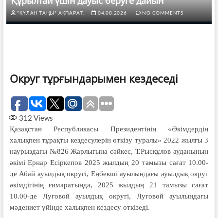
Құрылтай үшін дауыс беруге дайын
"ҚҰЛАН ТАҢЫ" АҚПАРАТ.
04.08.2026
NO COMMENTS
Округ тұрғындарымен кездеседі
312
Views
Қазақстан Республикасы Президентінің «Әкімдердің
халықпен тұрақты кездесулерін өткізу туралы» 2022 жылғы 3
наурыздағы №826 Жарлығына сәйкес, Т.Рысқұлов ауданының
әкімі Ернар Есіркепов 2025 жылдың 20 тамызы сағат 10.00-
де Абай ауылдық округі, Еңбекші ауылындағы ауылдық округ
әкімдігінің ғимаратында, 2025 жылдың 21 тамызы сағат
10.00-де Луговой ауылдық округі, Луговой ауылындағы
мәдениет үйінде халықпен кездесу өткізеді.